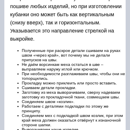
пошиве любых изделий, но при изготовлении
кубанки оно может быть как вертикальным
(снизу вверх), так и горизонтальным.
Указывается это направление стрелкой на
выкройке.
Полученные при раскрое детали сшиваем на руках
швом «через край», вот почему мы не делали
припусков на швы.
Не даём ворсинкам меха остаться в шве –
выправляем наружу иглой или крючком.
При необходимости разглаживаем швы, чтобы они не
топорщились.
Прокладку можно приклеить или просто вставить.
Сшиваем детали прокладки.
Заготовку из меха выворачиваем, сверху надеваем
заготовку из прокладочной ткани, совмещаем швы.
Соединяем швом «козлик».
Работаем с деталями подкладки по этому же
принципу.
Соединяем мех с подкладкой швом козлик, при этом
край меха должен оказаться отвёрнут к изнаночной
стороне шапки.
Выворачиваем наше изделие.