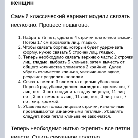
женщин
Самый классический вариант модели связать
несложно. Процесс пошагово:
Набрать 75 пет., сделать 4 строчки платочной вязкой.
Потом 17 см провязать лиц. гладью.
Чтобы связать бортик, который будет удерживать
форму, нужно связать 5 строчек лиц. гладью.
Теперь необходимо связать верхнюю часть: 2 строчки
лиц. гладью, выбрать 5 клиньев, затем вычесть от
общего количества элементов 2 крайние. Далее
убрать количество клиньев, увеличенное вдвое,
результат разделить пополам.
Связать вместе 3 элемента с целью убавления.
Первый ряд убавки должен выглядеть: кромочная, 7
лиц. пет., 3 пет. соединить в одну лицевую, 11 лиц.
пет., 3 пет. вместе с лиц., 11 лиц. пет., 3 лиц. пет., 7
пет. лиц. кромкой.
Убавляются только лицевые строчки, изнаночные
провязываются изнаночными петлями. Убавлять
следует, пока петли клиньев не закончатся.
Теперь необходимо нитью скрепить все петли
вместе. Сшить связанное полотно.