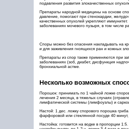
подавления развития злокачественных опухол
Препараты народной медицины на основе спо
давление, помогают при стенокардии, желудоч
качественных опухолей укрепляют иммунитет.
заболеваниях мочевого пузыря, в том числе р
Споры можно без опасения накладывать на к
и для заживления гноящихся ран и кожных зло
Препараты из спор также применяются при за
заболеваниях (зоб, диабет, дисфункция надпоч
бронхиальной астме.
Несколько возможных спосо
Порошок: принимать по 1 чайной ложке спо­ров
лечения 2 месяца, в тяже­лых случаях (отравл
лимфатической системы (лимфоузлы) и саркоид
Настой: 1 дес. ложку спорового порошка гри­ба
фарфоровой или стеклян­ной посуде 40 минут, 
Настойка: готовится на водке в пропорции 1:
настойку внутрь по 1-2 ч. ложки 3-4 раза в д