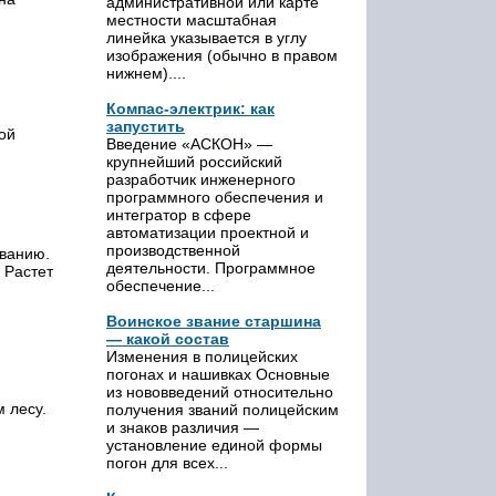
административной или карте
местности масштабная
линейка указывается в углу
изображения (обычно в правом
нижнем)....
Компас-электрик: как
запустить
ой
Введение «АСКОН» —
крупнейший российский
разработчик инженерного
программного обеспечения и
интегратор в сфере
автоматизации проектной и
производственной
ованию.
деятельности. Программное
 Растет
обеспечение...
Воинское звание старшина
— какой состав
Изменения в полицейских
погонах и нашивках Основные
из нововведений относительно
 лесу.
получения званий полицейским
и знаков различия —
установление единой формы
погон для всех...