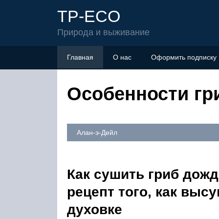
TP-ECO
Природа и выживание
Главная
О нас
Оформить подписку
Особенности гр
Алан-э-Дейл
Как сушить гриб дож
рецепт того, как выс
духовке