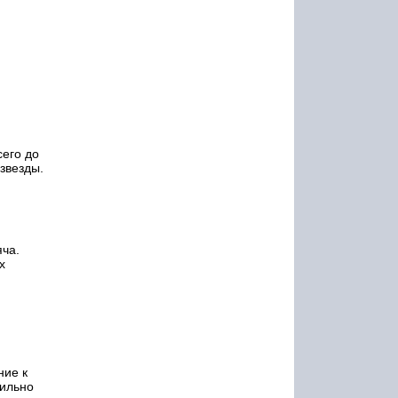
сего до
звезды.
яча.
х
ние к
вильно