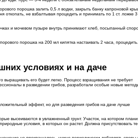
орового порошка залить 0,5 л водки, закрыть банку капроновой кры
дня откопать, не взбалтывая процедить и принимать по 1 ст. ложке 3
очках и мочевом пузыре внутрь принимают хлеб, посыпанный спор
порового порошка на 200 мл кипятка настаи­вать 2 часа, процедить
них условиях и на даче
го выращивать его будет легко. Процесс взращивания не требует
ессионалы в разведении грибов, разработали особые новые метод
оложительный эффект, но для разведения грибов на даче лучше
орые высеиваются в увлажненный грунт. Участок, на котором план
иродные условия, в которых он растет. Должна присутствовать те
оношение не прекращалось, нужно периодически добавлять споры 