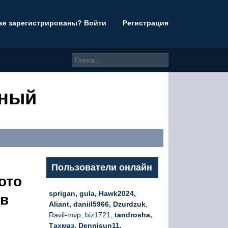
же зарегистрированы? Войти
Регистрация
дный
Пользователи онлайн
ото
sprigan, gula, Hawk2024,
 в
Aliant, daniil5966, Dzurdzuk
,
Ravil-mvp, biz1721,
tandrosha,
Тахмаз, Dennisun11,