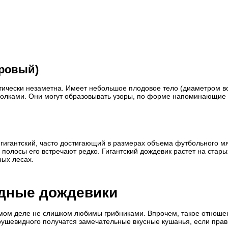
ровый)
ктически незаметна. Имеет небольшое плодовое тело (диаметром в
иголками. Они могут образовывать узоры, по форме напоминающие 
 гигантский, часто достигающий в размерах объема футбольного м
й полосы его встречают редко. Гигантский дождевик растет на стары
ных лесах.
идные дождевики
самом деле не слишком любимы грибниками. Впрочем, такое отноше
рушевидного получатся замечательные вкусные кушанья, если пра