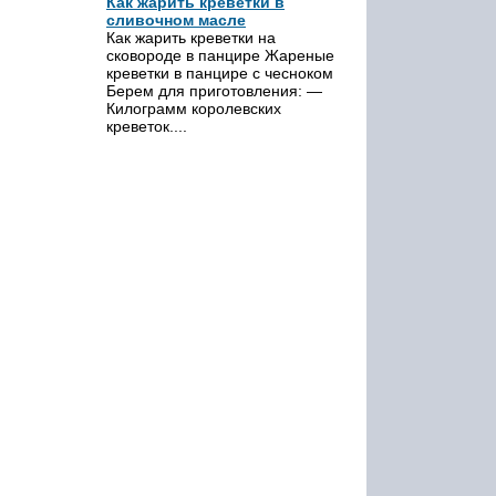
Как жарить креветки в
сливочном масле
Как жарить креветки на
сковороде в панцире Жареные
креветки в панцире с чесноком
Берем для приготовления: —
Килограмм королевских
креветок....