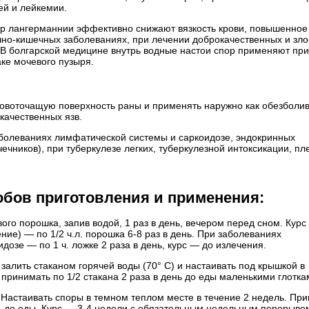
ей и лейкемии.
р лангерманнии эффективно снижают вяз­кость крови, повышенное
но-кишечных заболе­ваниях, при лечении доброкачественных и зло
 В болгарской медицине внутрь водные настои спор применяют при
аке мочевого пузыря.
ровоточащую поверхность раны и применять наружно как обезбол
качественных язв.
болеваниях лимфатической системы и саркоидозе, эндокринных
ечников), при туберкулезе легких, туберкулезной интоксикации, пл
бов приготовления и применения:
ого порошка, запив водой, 1 раз в день, вече­ром перед сном. Курс
ение) — по 1/2 ч.л. порошка 6-8 раз в день. При заболеваниях
озе — по 1 ч. ложке 2 раза в день, курс — до излечения.
 залить стаканом горячей воды (70° С) и наста­ивать под крышкой в
принимать по 1/2 стакана 2 раза в день до еды маленькими глотка
5. Настаивать споры в темном теплом месте в течение 2 недель. Пр
ень до еды. Курс — 3-4 недели с обязательным недельным перерыво