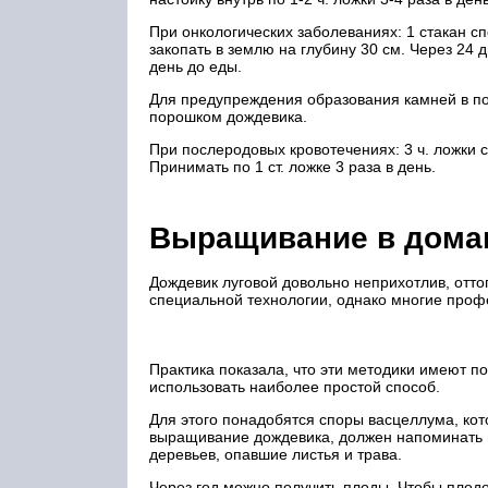
При онкологических заболеваниях: 1 стакан сп
закопать в зем­лю на глубину 30 см. Через 24 
день до еды.
Для предупреждения образования камней в п
порошком дожде­вика.
При послеродовых кровотечениях: 3 ч. ложки с
Принимать по 1 ст. ложке 3 раза в день.
Выращивание в домаш
Дождевик луговой довольно неприхотлив, отто
специальной технологии, однако многие проф
Практика показала, что эти методики имеют п
использовать наиболее простой способ.
Для этого понадобятся споры васцеллума, кот
выращивание дождевика, должен напоминать пр
деревьев, опавшие листья и трава.
Через год можно получить плоды. Чтобы плод