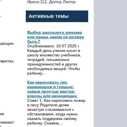
Ириса-112, Доктор Лектер
Активные темы
­
Выбор школьного рюкзака
или ранца, каким он должен
быть?
ивающее
Опубликовано: 16.07.2025 г.
Каждый день ученик носит в
школу множество учебников,
тетрадей, письменных
евритах,
принадлежностей и других
необходимых вещей. Чтобы
ребенку...
Как нарисовать лес
карандашом и гуашью:
самые простые мастер-
классы для начинающих
Совет 1: Как нарисовать пожар
в лесу Родители дюже
зачастую сталкиваются с
ми.
обстановками, когда нужно
оказать поддержка своему
инимают
ребенку. Скажем,...
м.