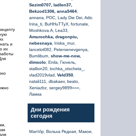
Sezim0707, ladlen37,
Bekzod1306, anna5464
,
annana, РОС, Lady Die Dei, Adic
Irina_ti, BuHHuTTyX, fortunate,
рецепту
Moshkova.A, Lea33,
ьную
Amurochka, dragonpiu,
их
nebesnaya
, Iriska_mur,
нать и
о их
lancelot082, Petersenevgenya,
работы
Bumlibum,
show-me-now,
Для
dimsolo
, Enila, Гюнель,
stallion20, tochka_otscheta_,
жно
vlad2019vlad,
Veld350
,
natali111, dbakaev, beato,
ожно
Xeniazbz, sergey9899===,
Ламка
Дни рождения
сегодня
ам,
как
ManVip, Вольха Редная, Макои,
для