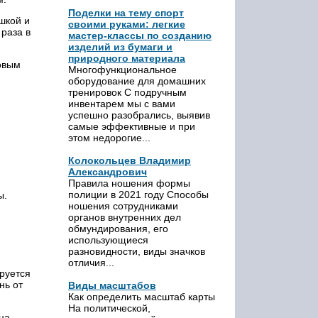
Поделки на тему спорт
шкой и
своими руками: легкие
 раза в
мастер-классы по созданию
изделий из бумаги и
природного материала
овым
Многофункциональное
оборудование для домашних
тренировок С подручным
.
инвентарем мы с вами
успешно разобрались, выявив
самые эффективные и при
этом недорогие...
Колокольцев Владимир
Александрович
Правила ношения формы
полиции в 2021 году Способы
ы.
ношения сотрудниками
органов внутренних дел
обмундирования, его
использующиеся
разновидности, виды значков
отличия...
ируется
нь от
Виды масштабов
Как определить масштаб карты
На политической,
на