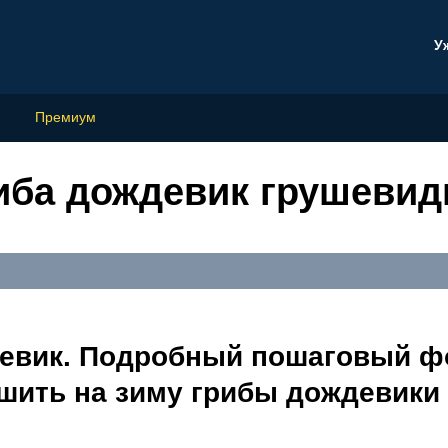
У
Премиум
иба дождевик грушеви
девик. Подробный пошаговый ф
ушить на зиму грибы дождевики