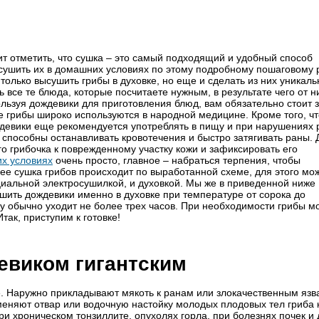
ит отметить, что сушка – это самый подходящий и удобный способ
асушить их в домашних условиях по этому подробному пошаговому 
 только высушить грибы в духовке, но еще и сделать из них уникал
все те блюда, которые посчитаете нужным, в результате чего от н
льзуя дождевики для приготовления блюд, вам обязательно стоит з
ие грибы широко используются в народной медицине. Кроме того, чт
девики еще рекомендуется употреблять в пищу и при нарушениях 
способны останавливать кровотечения и быстро затягивать раны. 
го грибочка к поврежденному участку кожи и зафиксировать его
х условиях
очень просто, главное – набраться терпения, чтобы
ее сушка грибов происходит по выработанной схеме, для этого мо
ециальной электросушилкой, и духовкой. Мы же в приведенной ниже
ушить дождевики именно в духовке при температуре от сорока до
у обычно уходит не более трех часов. При необходимости грибы м
ак, приступим к готовке!
евиком гигантским
е. Наружно прикладывают мякоть к ранам или злокачественным язв
еняют отвар или водоч­ную настойку молодых плодовых тел гриба 
 хроническом тонзиллите, опухолях горла, при болезнях почек и 