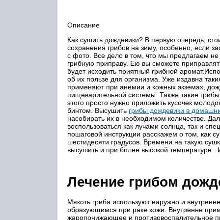
Описание
Как сушить дождевики? В первую очередь, сто
сохранения грибов на зиму, особенно, если з
с фото. Все дело в том, что мы предлагаем не
грибную приправу. Ею вы сможете приправлять 
будет исходить приятный грибной аромат.Испо
об их пользе для организма. Уже издавна так
применяют при анемии и кожных экземах, дож
пищеварительной системы. Также такие грибы 
этого просто нужно приложить кусочек молодо
бинтом. Высушить
грибы дождевики в домашни
насобирать их в необходимом количестве. Дал
воспользоваться как лучами солнца, так и сп
пошаговой инструкции расскажем о том, как с
шестидесяти градусов. Времени на такую сушк
высушить и при более высокой температуре. Ит
Лечение грибом дожд
Мякоть гриба используют наружно и внутрен­н
образующимся при раке кожи. Внутренне прим
жаропонижающее и противовоспалительное при