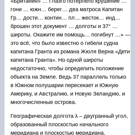
«Британия» … Глазго потерпело крушение …
гони … южн… берег… два матроса Капитан
Гр… дости… контин… пл… жесток… инд…
брошен этот документ … долготы и 37° …
широты. Окажите им помощь… погибнут …» —
это всё, что было известно о гибели судна
капитана Гранта из романа Жюля Верна «Дети
капитана Гранта». Но одной широты
недостаточно, чтобы определить положение
объекта на Земле. Ведь 37 параллель только
в Южном полушарии пересекает и Южную
Америку, и Австралию, и Новую Зеландию, и
многочисленные острова.
Географическая долгота λ – двугранный угол,
образованный плоскостью начального
меридиана и плоскостью меридиана,