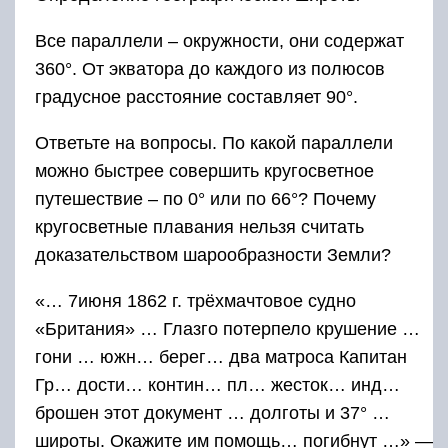
Все параллели – окружности, они содержат
360°. От экватора до каждого из полюсов
градусное расстояние составляет 90°.
Ответьте на вопросы. По какой параллели
можно быстрее совершить кругосветное
путешествие – по 0° или по 66°? Почему
кругосветные плавания нельзя считать
доказательством шарообразности Земли?
«… 7июня 1862 г. трёхмачтовое судно
«Британия» … Глазго потерпело крушение …
гони … южн… берег… два матроса Капитан
Гр… дости… контин… пл… жесток… инд…
брошен этот документ … долготы и 37° …
широты. Окажите им помощь… погибнут …» —