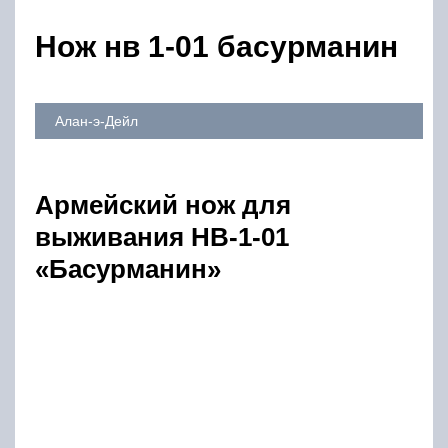
Нож нв 1-01 басурманин
Алан-э-Дейл
Армейский нож для
выживания HB-1-01
«Бaсурмaнин»