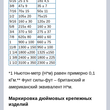
5/16
25 ± 6
18± 4,5
3/8
47± 9
35 ± 7
7/16
70± 15
50± 11
1/2
105± 20
75±15
9/16
160 ± 30
120± 20
5/8
215± 40
160 ± 30
3/4
370 ± 50
275 ± 37
7/8
620± 80
460 ± 60
1
900 ± 100
660 ± 75
11/8
1300 ± 150
950 ± 100
1 1/4
1800 ±200
1325 ±150
1 3/8
2400 ± 300
1800 ± 225
1 1/2
3100 ± 350
2300 ± 250
*1 Ньютон-метр (Н*м) равен примерно 0,1
кГм.** Фунт силы-фут – британский и
американский эквивалент Н*м.
Маркировка дюймовых крепежных
изделий