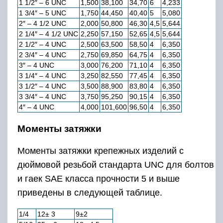
1 1/2″ – 6 UNC
1,500
38,100
34,70
6
4,233
1 3/4″ – 5 UNC
1,750
44,450
40,40
5
5,080
2″ – 4 1/2 UNC
2,000
50,800
46,30
4,5
5,644
2 1/4″ – 4 1/2 UNC
2,250
57,150
52,65
4,5
5,644
2 1/2″ – 4 UNC
2,500
63,500
58,50
4
6,350
2 3/4″ – 4 UNC
2,750
69,850
64,75
4
6,350
3″ – 4 UNC
3,000
76,200
71,10
4
6,350
3 1/4″ – 4 UNC
3,250
82,550
77,45
4
6,350
3 1/2″ – 4 UNC
3,500
88,900
83,80
4
6,350
3 3/4″ – 4 UNC
3,750
95,250
90,15
4
6,350
4″ – 4 UNC
4,000
101,600
96,50
4
6,350
Моменты затяжки
Моменты затяжки крепежных изделий с
дюймовой резьбой стандарта UNC для болтов
и гаек SAE класса прочности 5 и выше
приведены в следующей таблице.
1/4
12± 3
9±2