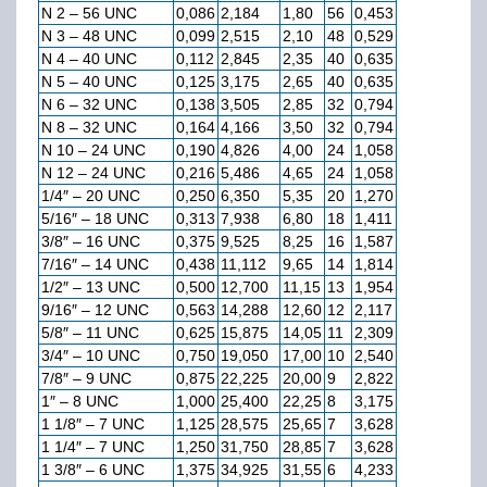
N 2 – 56 UNC
0,086
2,184
1,80
56
0,453
N 3 – 48 UNC
0,099
2,515
2,10
48
0,529
N 4 – 40 UNC
0,112
2,845
2,35
40
0,635
N 5 – 40 UNC
0,125
3,175
2,65
40
0,635
N 6 – 32 UNC
0,138
3,505
2,85
32
0,794
N 8 – 32 UNC
0,164
4,166
3,50
32
0,794
N 10 – 24 UNC
0,190
4,826
4,00
24
1,058
N 12 – 24 UNC
0,216
5,486
4,65
24
1,058
1/4″ – 20 UNC
0,250
6,350
5,35
20
1,270
5/16″ – 18 UNC
0,313
7,938
6,80
18
1,411
3/8″ – 16 UNC
0,375
9,525
8,25
16
1,587
7/16″ – 14 UNC
0,438
11,112
9,65
14
1,814
1/2″ – 13 UNC
0,500
12,700
11,15
13
1,954
9/16″ – 12 UNC
0,563
14,288
12,60
12
2,117
5/8″ – 11 UNC
0,625
15,875
14,05
11
2,309
3/4″ – 10 UNC
0,750
19,050
17,00
10
2,540
7/8″ – 9 UNC
0,875
22,225
20,00
9
2,822
1″ – 8 UNC
1,000
25,400
22,25
8
3,175
1 1/8″ – 7 UNC
1,125
28,575
25,65
7
3,628
1 1/4″ – 7 UNC
1,250
31,750
28,85
7
3,628
1 3/8″ – 6 UNC
1,375
34,925
31,55
6
4,233