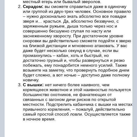
местный егерь или бывалый зверолов.
Скрадом:
вы сможете справиться даже в одиночку
или группой из двух-трех человек. Основное правило
‒ нужно досконально знать абсолютно все повадки
зверя и… красться. Да, абсолютно беззвучно, с
заряженным ружьем, дыша только через нос и
совершенно бесшумно ступая по насту или
заснеженному хворосту. При достаточном уровне
сноровки вы действительно сможете подойти к зверю
на близкой дистанции и мгновенно атаковать. У вас
даже будет несколько секунд в случае, если вы
промахнулись ‒ кабан, хоть и быстрый, но
достаточно грузный и, чтобы развернуться и резко
побежать, ему понадобится немного усилий. Также
возьмите на заметку, что провернуть подобное днем
будет сложно, а вот ночью ‒ доступно даже полному
новичку.
С вышки:
нет ничего более наивного, чем
кормящееся животное и этой наивностью пользуется
большинство охотников, не фанатеющих от
связанных с загоном дичи рисков по открытой
местности. Подстрелить кабанчика с вышки на местах
привычного кормления, ‒ пожалуй, действительно
самый простой способ ловли. Осуществляется также
в ночное время.