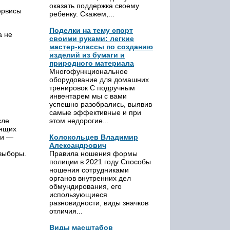
оказать поддержка своему
ервисы
ребенку. Скажем,...
Поделки на тему спорт
а не
своими руками: легкие
мастер-классы по созданию
изделий из бумаги и
природного материала
Многофункциональное
оборудование для домашних
тренировок С подручным
инвентарем мы с вами
успешно разобрались, выявив
самые эффективные и при
сле
этом недорогие...
дящих
ии —
Колокольцев Владимир
Александрович
выборы.
Правила ношения формы
полиции в 2021 году Способы
ношения сотрудниками
органов внутренних дел
обмундирования, его
использующиеся
разновидности, виды значков
отличия...
Виды масштабов