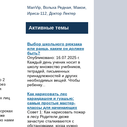
ManVip, Вольха Редная, Макои,
Ириса-112, Доктор Лектер
Активные темы
Выбор школьного рюкзака
или ранца, каким он должен
быть?
Опубликовано: 16.07.2025 г.
Каждый день ученик носит в
школу множество учебников,
тетрадей, письменных
принадлежностей и других
о 2
необходимых вещей. Чтобы
рез
ребенку...
я
Как нарисовать лес
х лиц
карандашом и гуашью:
самые простые мастер-
классы для начинающих
сроках
Совет 1: Как нарисовать пожар
 же
в лесу Родители дюже
но нами
зачастую сталкиваются с
обстановками, когда нужно