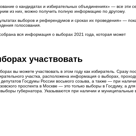
ование о кандидатах и избирательных объединениях» — все эти с
одним из них, можно получить полную информацию по другому.
льтатах выборов и референдумов и сроках их проведения» — пок
едения голосования.
е собрана вся информация о выборах 2021 года, которая может
выборах участвовать
борах вы можете участвовать в этом году как избиратель. Сразу по
бирательного участка, расположена информация о выборах, прохо
ры депутатов Госдумы России восьмого созыва, а также — при налич
овского проспекта в Москве — это только выборы в Госдуму, а для
 выборы губернатора. Указываются при наличии и муниципальные 