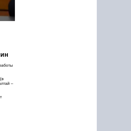
вин
 работы
(в
Алтай –
т