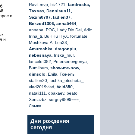
Ravil-mvp, biz1721,
tandrosha,
об
ой
Тахмаз, Dennisun11,
прос о
Sezim0707, ladlen37,
Bekzod1306, anna5464
,
annana, РОС, Lady Die Dei, Adic
ок
Irina_ti, BuHHuTTyX, fortunate,
я и
Moshkova.A, Lea33,
Amurochka, dragonpiu,
nebesnaya
, Iriska_mur,
lancelot082, Petersenevgenya,
Bumlibum,
show-me-now,
dimsolo
, Enila, Гюнель,
stallion20, tochka_otscheta_,
vlad2019vlad,
Veld350
,
natali111, dbakaev, beato,
Xeniazbz, sergey9899===,
Ламка
Дни рождения
сегодня