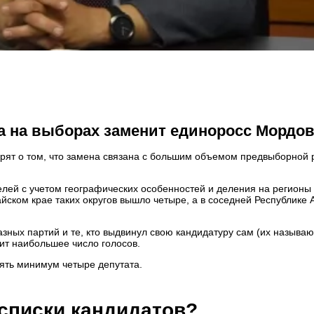
ха на выборах заменит единоросс Мордо
орят о том, что замена связана с большим объемом предвыборной
лей с учетом географических особенностей и деления на регионы 
айском крае таких округов вышло четыре, а в соседней Республике 
зных партий и те, кто выдвинул свою кандидатуру сам (их называю
ит наибольшее число голосов.
лять минимум четыре депутата.
 списки кандидатов?