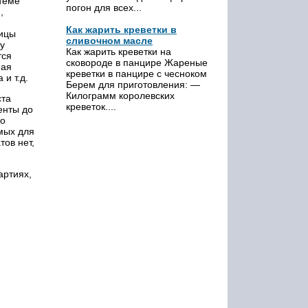
теме
погон для всех...
,
Как жарить креветки в
лицы
сливочном масле
у
Как жарить креветки на
тся
сковороде в панцире Жареные
ная
креветки в панцире с чесноком
и т.д.
Берем для приготовления: —
Килограмм королевских
ста
креветок....
енты до
го
мых для
ов нет,
артиях,