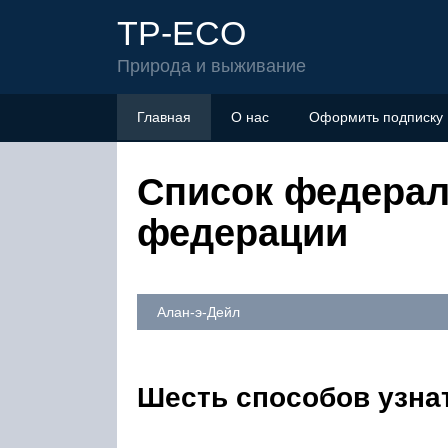
TP-ECO
Природа и выживание
Главная
О нас
Оформить подписку
Список федерал
федерации
Алан-э-Дейл
Шесть способов узн