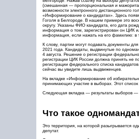
Белгороде. Нажав ссылку на выборы депутато
(смешанная — пропорциональная и мажоритарн
возможности электронного дистанционного го
«Информирование о кандидатах». Здесь появя
Гоголя в Белгороде. В нашем примере это во
округу. Указаны ФИО кандидата, его дата рожд
информация о том, зарегистрирован он ЦИК и
информация, если нажать на его фамилию: в то
К слову, партии могут подавать документы для
2021 года. Кандидаты, выдвинутые по однома
4 августа. Решение о регистрации федерально
регистрации ЦИК России должна принять не п
регистрации федерального списка кандидатов.
сейчас вы увидите лишь выдвиженцев.
На вкладке «Информирование об избирательн
принимающих участие в выборах. Этот список 
Следующая вкладка — результаты выборов — н
Что такое одноманда
Это территория, на которой разыгрывается оди
депутат.