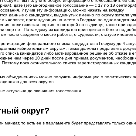
в Госдумы, вы получите общую информацию о голосовании: ее сис
ая), дате (это многодневное голосование — с 17 по 19 сентября)
лосования. Изучив эту информацию, можно нажать на вкладку
тся данные о кандидатах, выдвинутых именно по округу жителя у
семь человек, претендующих на место в Госдуме по одномандатном
ения, политическая партия, от которой он выдвинут, также приводи
ли еще нет. По каждому из кандидатов приводится и более подроб
м числе сведения о месте работы, о судимости, статусе иноагента 
 регистрации федерального списка кандидатов в Госдуму до 4 авгу
ндатным избирательным округам, также должны представить докум
го списка кандидатов либо мотивированное решение об отказе в е
озднее чем через 10 дней после дня приема документов, необходи
 Поэтому пока окончательного списка зарегистрированных кандидат
ых объединениях» можно получить информацию о политических п
одинаков для всех округов.
е актуальна до окончания голосования.
тный округ?
н мандат, то есть ее в парламенте будет представлять только один