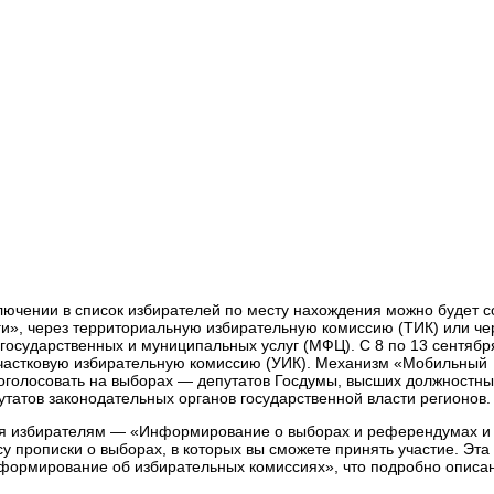
ключении в список избирателей по месту нахождения можно будет с
уги», через территориальную избирательную комиссию (ТИК) или че
осударственных и муниципальных услуг (МФЦ). С 8 по 13 сентябр
участковую избирательную комиссию (УИК). Механизм «Мобильный
оголосовать на выборах — депутатов Госдумы, высших должностны
утатов законодательных органов государственной власти регионов.
ся избирателям — «Информирование о выборах и референдумах и 
 прописки о выборах, в которых вы сможете принять участие. Эта
нформирование об избирательных комиссиях», что подробно описа