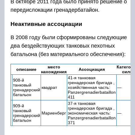
В октябре 2011 года было принято решение о
передислокации гренадербатайон.
Неактивные ассоциации
В 2008 году были сформированы следующие
два бездействующих танковых пехотных
батальона (без материального обеспечения):
место
Категор
описание
Ассоциация
нахождения
силы
41-я танковая
908-й
гренадерская бригада ,
танковый
квадрат
хозяйственная часть:
—
гренадерский
Panzergrenadierbataillon
батальон
411
37-я танковая
909-й
гренадерская бригада ,
танковый
Мариенберг
экономическая часть:
—
гренадерский
Panzergrenadierbataillon
батальон
371