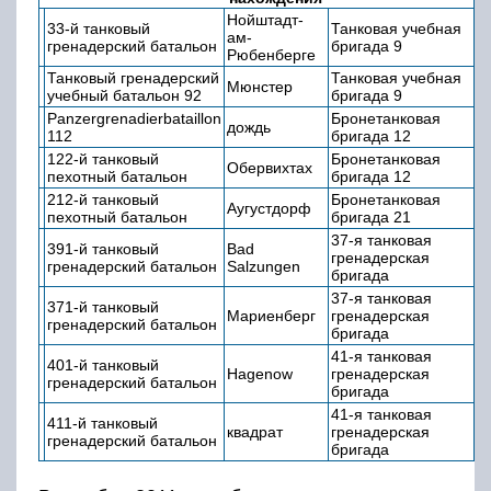
Нойштадт-
33-й танковый
Танковая учебная
ам-
гренадерский батальон
бригада 9
Рюбенберге
Танковый гренадерский
Танковая учебная
Мюнстер
учебный батальон 92
бригада 9
Panzergrenadierbataillon
Бронетанковая
дождь
112
бригада 12
122-й танковый
Бронетанковая
Обервихтах
пехотный батальон
бригада 12
212-й танковый
Бронетанковая
Аугустдорф
пехотный батальон
бригада 21
37-я танковая
391-й танковый
Bad
гренадерская
гренадерский батальон
Salzungen
бригада
37-я танковая
371-й танковый
Мариенберг
гренадерская
гренадерский батальон
бригада
41-я танковая
401-й танковый
Hagenow
гренадерская
гренадерский батальон
бригада
41-я танковая
411-й танковый
квадрат
гренадерская
гренадерский батальон
бригада