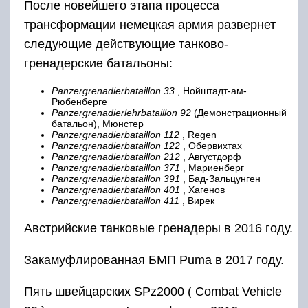
После новейшего этапа процесса
трансформации немецкая армия развернет
следующие действующие танково-
гренадерские батальоны:
Panzergrenadierbataillon 33
, Нойштадт-ам-
Рюбенберге
Panzergrenadierlehrbataillon 92
(Демонстрационный
батальон), Мюнстер
Panzergrenadierbataillon 112
, Regen
Panzergrenadierbataillon 122
, Обервихтах
Panzergrenadierbataillon 212
, Августдорф
Panzergrenadierbataillon 371
, Мариенберг
Panzergrenadierbataillon 391
, Бад-Зальцунген
Panzergrenadierbataillon 401
, Хагенов
Panzergrenadierbataillon 411
, Вирек
Австрийские танковые гренадеры в 2016 году.
Закамуфлированная БМП Puma в 2017 году.
Пять швейцарских SPz2000 ( Combat Vehicle