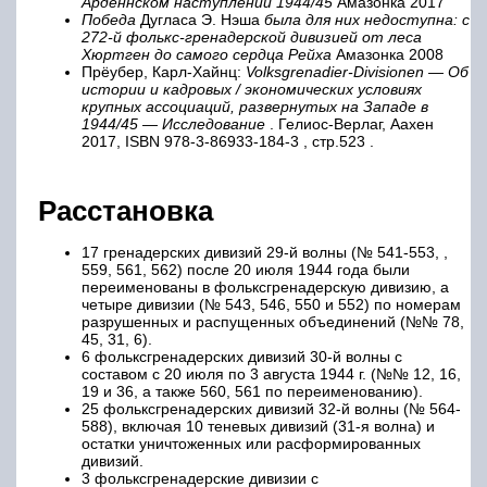
Арденнском наступлении 1944/45
Амазонка 2017
Победа
Дугласа Э. Нэша
была для них недоступна: с
272-й фолькс-гренадерской дивизией от леса
Хюртген до самого сердца Рейха
Амазонка 2008
Прёубер, Карл-Хайнц:
Volksgrenadier-Divisionen — Об
истории и кадровых / экономических условиях
крупных ассоциаций, развернутых на Западе в
1944/45 — Исследование
. Гелиос-Верлаг, Аахен
2017, ISBN 978-3-86933-184-3 , стр.523 .
Расстановка
17 гренадерских дивизий 29-й волны (№ 541-553, ,
559, 561, 562) после 20 июля 1944 года были
переименованы в фольксгренадерскую дивизию, а
четыре дивизии (№ 543, 546, 550 и 552) по номерам
разрушенных и распущенных объединений (№№ 78,
45, 31, 6).
6 фольксгренадерских дивизий 30-й волны с
составом с 20 июля по 3 августа 1944 г. (№№ 12, 16,
19 и 36, а также 560, 561 по переименованию).
25 фольксгренадерских дивизий 32-й волны (№ 564-
588), включая 10 теневых дивизий (31-я волна) и
остатки уничтоженных или расформированных
дивизий.
3 фольксгренадерские дивизии с