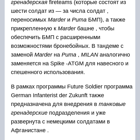
гренадерская
fireteams
(которые состоят из
шести солдат из — за числа солдат ,
переносимых
Marder
и
Puma
БМП), а также
прикрепленную к
Marder
башне , чтобы
обеспечить БМП с расширенными
возможностями бронебойных. В тандеме с
заменой
Marder
на
Puma
,
MILAN
аналогично
заменяется на
Spike
-ATGM для навесного и
спешенного использования.
В рамках программы Future Soldier программа
German Infanterist der Zukunft также
предназначена для внедрения в
танковые
гренадерские
подразделения и уже
развернута с немецкими солдатами в
Афганистане .