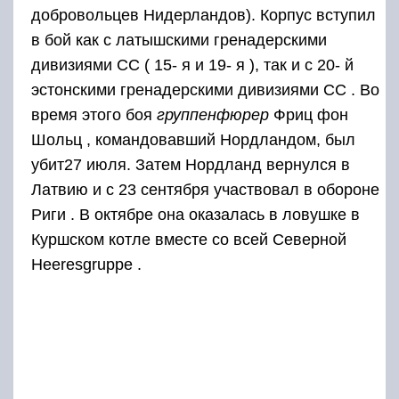
добровольцев Нидерландов). Корпус вступил
в бой как с латышскими гренадерскими
дивизиями СС (
15- я
и
19- я
), так и с
20- й
эстонскими гренадерскими дивизиями СС . Во
время этого боя
группенфюрер
Фриц фон
Шольц , командовавший Нордландом, был
убит27 июля. Затем Нордланд вернулся в
Латвию и с 23 сентября участвовал в обороне
Риги . В октябре она оказалась в ловушке в
Куршском котле вместе со всей Северной
Heeresgruppe .