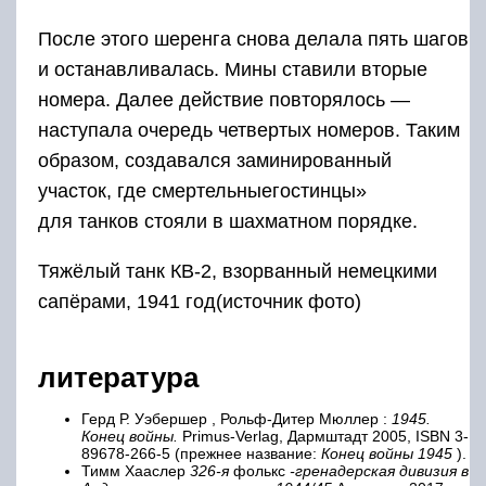
После этого шеренга снова делала пять шагов
и останавливалась. Мины ставили вторые
номера. Далее действие повторялось —
наступала очередь четвертых номеров. Таким
образом, создавался заминированный
участок, где смертельныегостинцы»
для танков стояли в шахматном порядке.
Тяжёлый танк КВ-2, взорванный немецкими
сапёрами, 1941 год(источник фото)
литература
Герд Р. Уэбершер , Рольф-Дитер Мюллер :
1945.
Конец войны.
Primus-Verlag, Дармштадт 2005, ISBN 3-
89678-266-5 (прежнее название:
Конец войны 1945
).
Тимм Хааслер
326-я
фолькс
-гренадерская дивизия в