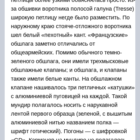
петлицы более узкими объяснялась просто: из-
за обшивки воротника полосой галуна (Tresse)
широкую петлицу негде было разместить. По
наружному краю стояче-отложного воротника
шел белый «пехотный» кант. «Французские»
обшлага заметно отличались от
общеармейских. Помимо обычного темно-
зеленого обшлага, они имели трехмысковые
обшлажные клапаны; и обшлага, и клапаны
также имели белые канты. На обшлажном
клапане нашивалось три петличных «катушки»
с алюминиевой пуговицей на каждой. Такой
мундир полагалось носить с нарукавной
лентой первого образца (зеленой, с вышитым
алюминиевой нитью названием полка —
шрифт готический). Погоны — с шифровкой