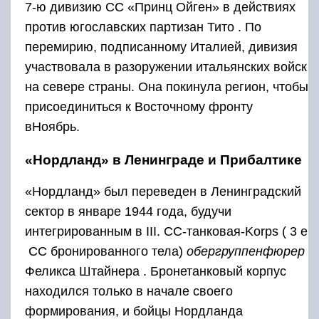
7-ю дивизию СС «Принц Ойген» в действиях
против югославских партизан Тито . По
перемирию, подписанному Италией, дивизия
участвовала в разоружении итальянских войск
на севере страны. Она покинула регион, чтобы
присоединиться к Восточному фронту
вНоябрь.
«Нордланд» в Ленинграде и Прибалтике
«Нордланд» был переведен в Ленинградский
сектор в январе 1944 года, будучи
интегрированным в III. СС-танковая-Korps (
3 е
СС бронированного тела)
обергруппенфюрер
Феликса Штайнера . Бронетанковый корпус
находился только в начале своего
формирования, и бойцы Нордланда