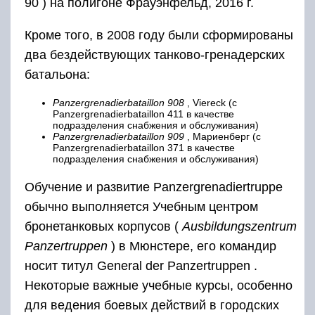
90 ) на полигоне Фрауэнфельд, 2016 г.
Кроме того, в 2008 году были сформированы
два бездействующих танково-гренадерских
батальона:
Panzergrenadierbataillon 908
, Viereck (с
Panzergrenadierbataillon 411 в качестве
подразделения снабжения и обслуживания)
Panzergrenadierbataillon 909
, Мариенберг (с
Panzergrenadierbataillon 371 в качестве
подразделения снабжения и обслуживания)
Обучение и развитие Panzergrenadiertruppe
обычно выполняется Учебным центром
бронетанковых корпусов (
Ausbildungszentrum
Panzertruppen
) в Мюнстере, его командир
носит титул General der Panzertruppen .
Некоторые важные учебные курсы, особенно
для ведения боевых действий в
городских