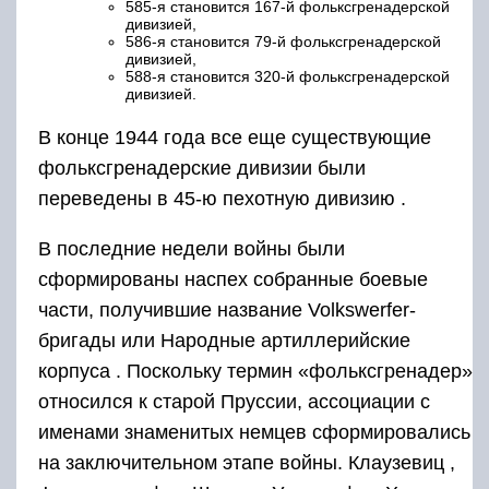
585-я становится 167-й фольксгренадерской
дивизией,
586-я становится 79-й фольксгренадерской
дивизией,
588-я становится 320-й фольксгренадерской
дивизией.
В конце 1944 года все еще существующие
фольксгренадерские дивизии были
переведены в
45-ю пехотную дивизию
.
В последние недели войны были
сформированы наспех собранные боевые
части, получившие название Volkswerfer-
бригады или Народные артиллерийские
корпуса . Поскольку термин «фольксгренадер»
относился к старой Пруссии, ассоциации с
именами знаменитых немцев сформировались
на заключительном этапе войны. Клаузевиц ,