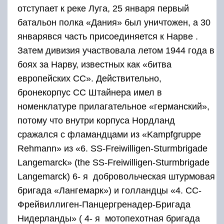
отступает к реке Луга, 25 января первый
батальон полка «Дания» был уничтожен, а 30
январявся часть присоединяется к Нарве .
Затем дивизия участвовала летом 1944 года в
боях за Нарву, известных как «битва
европейских СС». Действительно,
бронекорпус СС Штайнера имел в
номенклатуре прилагательное «германский»,
потому что внутри корпуса Нордланд
сражался с фламандцами из «Kampfgruppe
Rehmann» из «6. SS-Freiwilligen-Sturmbrigade
Langemarck» (the SS-Freiwilligen-Sturmbrigade
Langemarck)
6- я
добровольческая штурмовая
бригада «Лангемарк») и голландцы «4. СС-
Фрейвиллиген-Панцергренадер-Бригада
Нидерланды» (
4- я
мотопехотная бригада