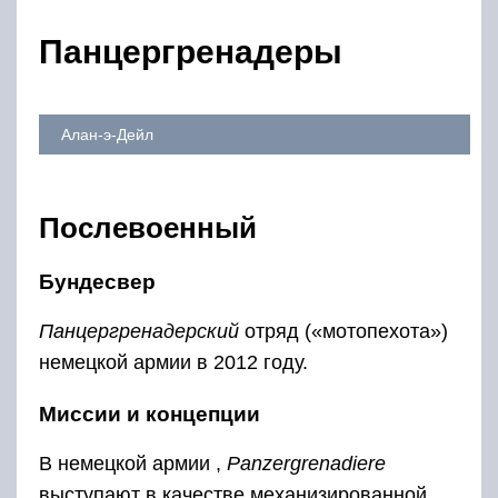
Панцергренадеры
Алан-э-Дейл
Послевоенный
Бундесвер
Панцергренадерский
отряд («мотопехота»)
немецкой армии в 2012 году.
Миссии и концепции
В немецкой армии ,
Panzergrenadiere
выступают в качестве механизированной