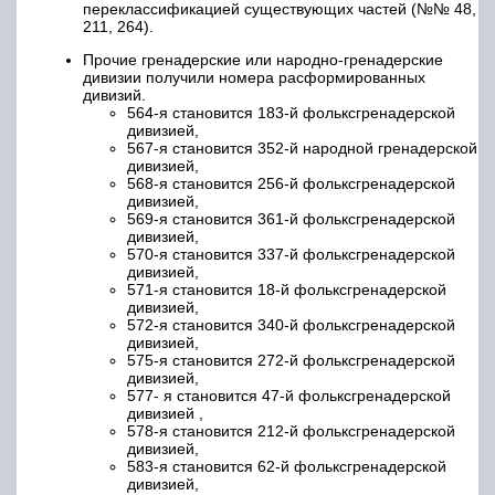
переклассификацией существующих частей (№№ 48,
211, 264).
Прочие гренадерские или народно-гренадерские
дивизии получили номера расформированных
дивизий.
564-я становится 183-й фольксгренадерской
дивизией,
567-я становится 352-й народной гренадерской
дивизией,
568-я становится 256-й фольксгренадерской
дивизией,
569-я становится 361-й фольксгренадерской
дивизией,
570-я становится 337-й фольксгренадерской
дивизией,
571-я становится 18-й фольксгренадерской
дивизией,
572-я становится 340-й фольксгренадерской
дивизией,
575-я становится 272-й фольксгренадерской
дивизией,
577- я становится
47-й фольксгренадерской
дивизией
,
578-я становится 212-й фольксгренадерской
дивизией,
583-я становится 62-й фольксгренадерской
дивизией,