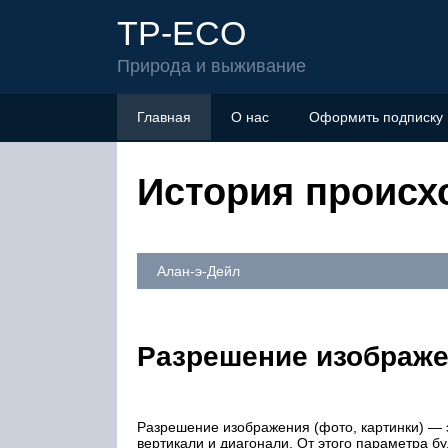
TP-ECO
Природа и выживание
Главная
О нас
Оформить подписку
История происх
Алан-э-Дейл
Разрешение изображе
Разрешение изображения (фото, картинки) — эт
вертикали и диагонали. От этого параметра бу