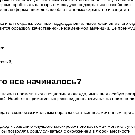
время пребывать на открытом воздухе, подвергаться воздействию
енная форма пискель способна не только скрыть, но и защитить
 и для охраны, военных подразделений, любителей активного от
вится образцом качественной, незаменимой амуниции. Ее преимущ
ки;
ловий;
го все начиналось?
е начала применяться специальная одежда, имеющая особую раск
аней. Наиболее примитивные разновидности камуфляжа применяли
олдату важно максимальным образом остаться незамеченным, при э
дход к созданию «лучшего маскировочного костюма» менялся, уче
я бы позволяла бойцу сливаться с окружением в любой местности. 