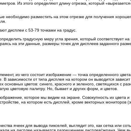
иметров. Из этого определяют длину отрезка, который «вырезается
рые необходимо разместить на этом отрезке для получения хороше
ля.
ают дисплеи с 53-79 точками на градус.
пределить градусную меру угла зрения, который соответствует на
пираясь на эти данные, размеры точек для дисплеев заданного разм
лемент, из чего состоит изображение — точка определенного цвета
. В зависимости от типа дисплея на котором он выводится зависит
х основных цветов: синего, красного и зеленого, светящихся с раз
атую цветовую палитру. Но, бывает и других форм, и цветов.
изображение, которое мы видим на экране. Совокупность их цвета и
тройстве, на котором есть дисплей, кроме векторных мониторов (э
ества ячеек для вывода пикселей, выглядит это, как сетка или сот
тикали на дисплее называется разрешением дисплея/экрана. Чем в