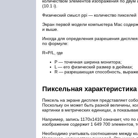
количеством элементов изображения по двум 
(10.1 i).
Физический смысл ppi — количество пикселей
Экран первой модели компьютера Mac содержа
и выше.
Иногда для определения разрешения дисплея 
по формуле:
R=P/L, где
P — точечная ширина монитора;
L — его физический размер в дюймах;
R — разрешающая способность, выражен
Пиксельная характеристик
Пиксель на экране дисплея представляет соб
Поскольку он может быть разной величины, ко
картинки в метрических единицах, а показывае
Например, запись 1170х1410 означает, что по 
изображение содержит 1 649 700 элементов, то
Необходимо учитывать соотношение между кол