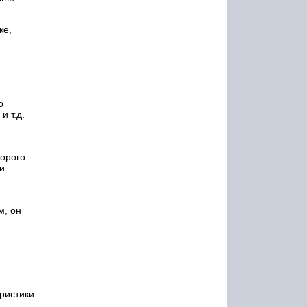
же,
о
и т.д.
торого
и
м, он
ристики