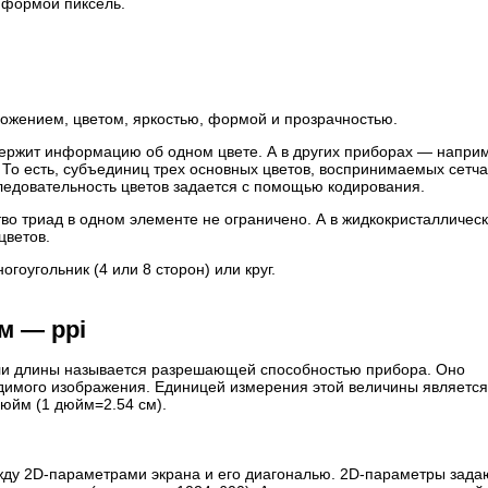
 формой пиксель.
ожением, цветом, яркостью, формой и прозрачностью.
ержит информацию об одном цвете. А в других приборах — наприм
 То есть, субъединиц трех основных цветов, воспринимаемых сетча
оследовательность цветов задается с помощью кодирования.
тво триад в одном элементе не ограничено. А в жидкокристалличес
цветов.
гоугольник (4 или 8 сторон) или круг.
м — ppi
ли длины называется разрешающей способностью прибора. Оно
имого изображения. Единицей измерения этой величины является
 дюйм (1 дюйм=2.54 см).
жду 2D-параметрами экрана и его диагональю. 2D-параметры зада