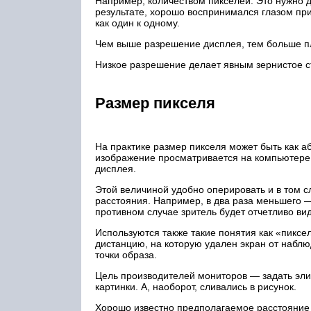
Например, количеством пикселей. Это нужно д
результате, хорошо воспринимался глазом при
как один к одному.
Чем выше разрешение дисплея, тем больше пл
Низкое разрешение делает явным зернистое с
Размер пикселя
На практике размер пикселя может быть как а
изображение просматривается на компьютере 
дисплея.
Этой величиной удобно оперировать и в том сл
расстояния. Например, в два раза меньшего —
противном случае зритель будет отчетливо ви
Используются также такие понятия как «пиксе
дистанцию, на которую удален экран от набл
точки образа.
Цель производителей мониторов — задать эли
картинки. А, наоборот, сливались в рисунок.
Хорошо известно предполагаемое расстояние 