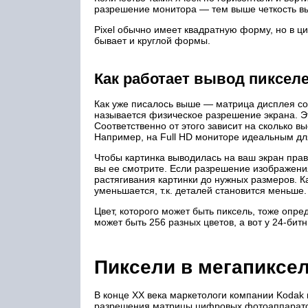
разрешение монитора — тем выше четкость 
Pixel обычно имеет квадратную форму, но в 
бывает и круглой формы.
Как работает вывод пиксел
Как уже писалось выше — матрица дисплея сос
называется физическое разрешение экрана. Это
Соответственно от этого зависит на сколько в
Например, на Full HD мониторе идеальным дл
Чтобы картинка выводилась на ваш экран прав
вы ее смотрите. Если разрешение изображения
растягивания картинки до нужных размеров. 
уменьшается, т.к. деталей становится меньше.
Цвет, которого может быть пиксель, тоже опре
может быть 256 разных цветов, а вот у 24-бит
Пиксели в мегапиксе
В конце ХХ века маркетологи компании Kodak 
разрешения матрицы цифровых фотоаппарато