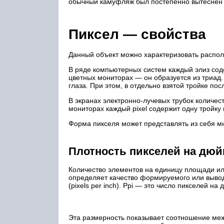
обычный камуфляж был постепенно вытеснен
Пиксел — свойства
Данный объект можно характеризовать распол
В ряде компьютерных систем каждый элиз сод
цветных мониторах — он образуется из триад.
глаза. При этом, в отдельно взятой тройке п
В экранах электронно-лучевых трубок количес
мониторах каждый pixel содержит одну тройку 
Форма пикселя может представлять из себя мно
Плотность пикселей на дюй
Количество элементов на единицу площади и
определяет качество формируемого или вывод
(pixels per inch). Ppi — это число пикселей на
Эта размерность показывает соотношение ме