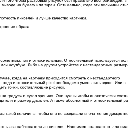
ля того чтобы растровый рисунок был правильно воспроизведен. И,
 выводе на бумагу или экран. Оптимально, когда эти величины отн
отность пикселей и лучше качество картинки.
троение образа.
бсолютным, так и относительным. Относительный используется есл
или ноутбуке. Либо на другом устройстве с нестандартным разме
учае, когда на картинку приходится смотреть с нестандартного
 тогда и относительный pixel необходимо уменьшить вдвое. Или в
деть точки, составляющие рисунок.
л на градус» и «угол зрения». Они нужны чтобы аналитически соотн
юдателя и размер дисплея. А также абсолютный и относительный р
зы такой величины, чтобы они не создавали впечатления дискретн
от глаза наблюдателя до дисплея. Например, стандартно, для см