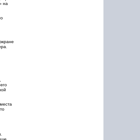
» на
го
 экране
ера.
,
 его
ной
 места
то
ы.
ыше