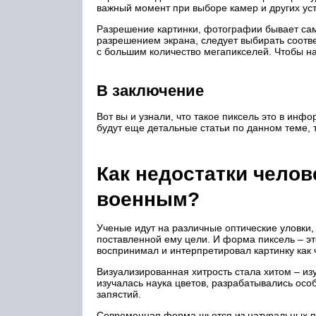
важный момент при выборе камер и других ус
Разрешение картинки, фотографии бывает са
разрешением экрана, следует выбирать соотв
с большим количество мегапикселей. Чтобы н
В заключение
Вот вы и узнали, что такое пиксель это в инфо
будут еще детальные статьи по данном теме, 
Как недостатки челов
военным?
Ученые идут на различные оптические уловки,
поставленной ему цели. И форма пиксель – эт
воспринимал и интерпретировал картинку как 
Визуализированная хитрость стала хитом – из
изучалась наука цветов, разрабатывались особ
запястий.
Современная форма шьется из натуральных пр