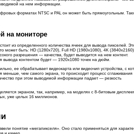
выводимой на нем информации.
цифровых форматах NTSC и PAL он может быть прямоугольным. Так
ей на мониторе
тоит из определенного количества ячеек для вывода пикселей. Эт
 может быть: HD (1280х720), Full HD (1980х1080), 4K (3840х2160) 
ысокого разрешения — качества, будет выводится на нем контент.
я вывода контентом будет — 1920х1080 точек на дюйм.
ильно, ее обрабатывает видеокарта или видеочип устройства, с ко
 меньше, чем самого экрана, то происходит процесс сглаживания 
Качество при этом выводимой информации падает — резкость
деляется экраном, так, например, на моделях с 8-битовым дисплее
ных, уже целых 16 миллионов.
ли
ввели понятие «мегапикселя». Оно стало применяться для характе
в и камер.