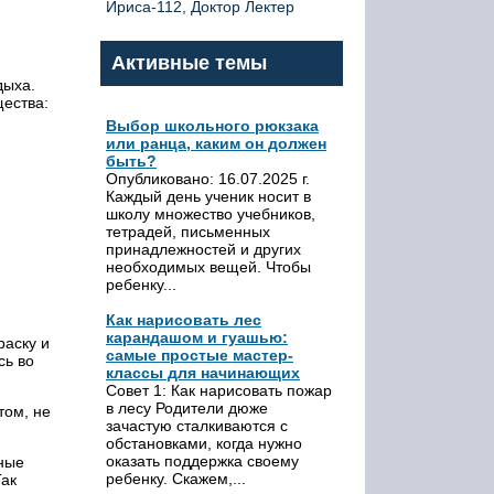
Ириса-112, Доктор Лектер
Активные темы
дыха.
ества:
Выбор школьного рюкзака
или ранца, каким он должен
быть?
Опубликовано: 16.07.2025 г.
Каждый день ученик носит в
школу множество учебников,
тетрадей, письменных
принадлежностей и других
необходимых вещей. Чтобы
ребенку...
Как нарисовать лес
карандашом и гуашью:
раску и
самые простые мастер-
сь во
классы для начинающих
Совет 1: Как нарисовать пожар
в лесу Родители дюже
том, не
зачастую сталкиваются с
обстановками, когда нужно
оказать поддержка своему
ные
ребенку. Скажем,...
Так