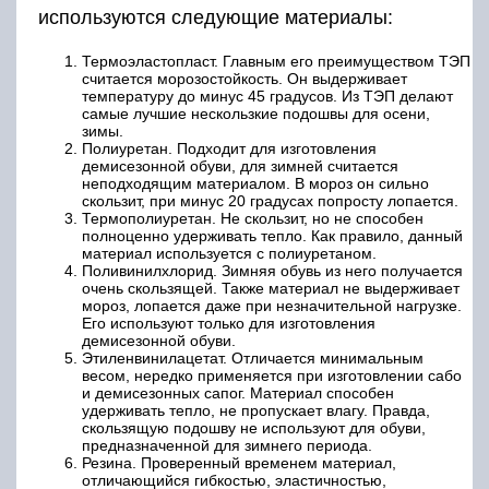
используются следующие материалы:
Термоэластопласт. Главным его преимуществом ТЭП
считается морозостойкость. Он выдерживает
температуру до минус 45 градусов. Из ТЭП делают
самые лучшие нескользкие подошвы для осени,
зимы.
Полиуретан. Подходит для изготовления
демисезонной обуви, для зимней считается
неподходящим материалом. В мороз он сильно
скользит, при минус 20 градусах попросту лопается.
Термополиуретан. Не скользит, но не способен
полноценно удерживать тепло. Как правило, данный
материал используется с полиуретаном.
Поливинилхлорид. Зимняя обувь из него получается
очень скользящей. Также материал не выдерживает
мороз, лопается даже при незначительной нагрузке.
Его используют только для изготовления
демисезонной обуви.
Этиленвинилацетат. Отличается минимальным
весом, нередко применяется при изготовлении сабо
и демисезонных сапог. Материал способен
удерживать тепло, не пропускает влагу. Правда,
скользящую подошву не используют для обуви,
предназначенной для зимнего периода.
Резина. Проверенный временем материал,
отличающийся гибкостью, эластичностью,