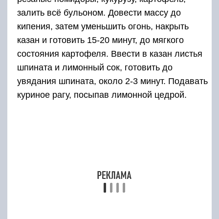
залить всё бульоном. Довести массу до
кипения, затем уменьшить огонь, накрыть
казан и готовить 15-20 минут, до мягкого
состояния картофеля. Ввести в казан листья
шпината и лимонный сок, готовить до
увядания шпината, около 2-3 минут. Подавать
куриное рагу, посыпав лимонной цедрой.
Смешные истории из жизни и свежие анекдоты
Из риса с мясом
Правильная полевая каша – приготовленная
на костре. Именно такая – самая вкусная,
благодаря дыму костра и отменному аппетиту
на свежем воздухе. При желании можно