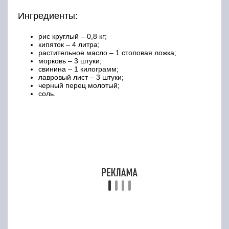
Приготовление:
Как следует промыть мясо, обтереть его салфеткой и
нарезать небольшими кусками произвольной формы.
Лук нарезать полукольцами, морковь – соломкой. Рис
как следует промыть.
Разогреть котелок или казан, вылить в него
растительное масло и положить лук. Обжаривать на
умеренном огне около 2 минут при постоянном
помешивании. После этого выложить в котелок куски
мяса, добавить соль и перец и залить кипящей водой
в количестве 1,5 литра. Довести до кипения и варить
под крышкой на слабом огне около 2 часов. Если
необходимо, добавить еще литр воды.