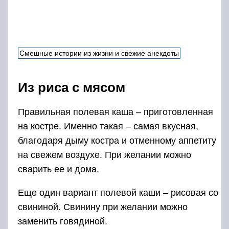
сварить ее и дома.
Еще один вариант полевой каши – рисовая со
свининой. Свинину при желании можно
заменить говядиной.
Ингредиенты:
рис круглый – 0,8 кг;
кипяток – 4 литра;
растительное масло – 1 столовая ложка;
морковь – 3 штуки;
свинина – 1 килограмм;
лавровый лист – 3 штуки;
черный перец молотый;
соль.