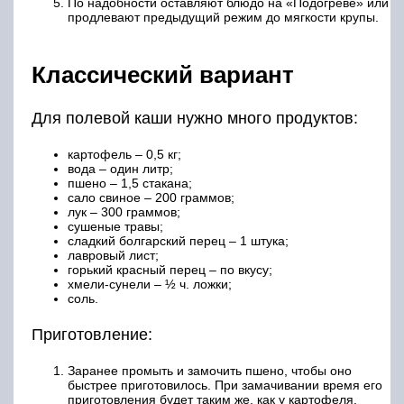
По надобности оставляют блюдо на «Подогреве» или
продлевают предыдущий режим до мягкости крупы.
Классический вариант
Для полевой каши нужно много продуктов:
картофель – 0,5 кг;
вода – один литр;
пшено – 1,5 стакана;
сало свиное – 200 граммов;
лук – 300 граммов;
сушеные травы;
сладкий болгарский перец – 1 штука;
лавровый лист;
горький красный перец – по вкусу;
хмели-сунели – ½ ч. ложки;
соль.
Приготовление:
Заранее промыть и замочить пшено, чтобы оно
быстрее приготовилось. При замачивании время его
приготовления будет таким же, как у картофеля.