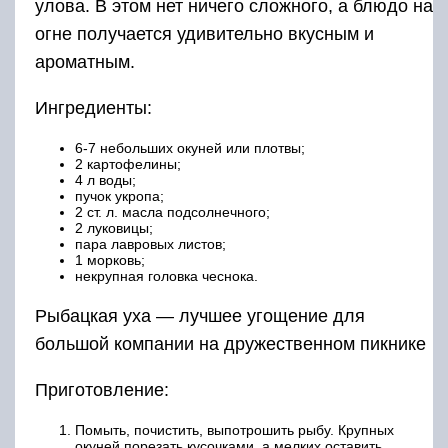
улова. В этом нет ничего сложного, а блюдо на
огне получается удивительно вкусным и
ароматным.
Ингредиенты:
6-7 небольших окуней или плотвы;
2 картофелины;
4 л воды;
пучок укропа;
2 ст. л. масла подсолнечного;
2 луковицы;
пара лавровых листов;
1 морковь;
некрупная головка чеснока.
Рыбацкая уха — лучшее угощение для
большой компании на дружественном пикнике
Приготовление:
Помыть, почистить, выпотрошить рыбу. Крупных
окуней порезать кусочками, а мелких оставить