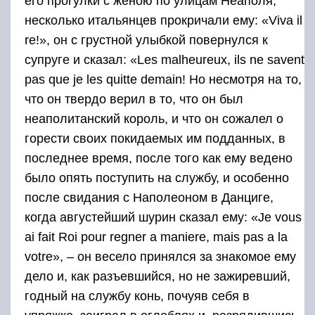
его прогулки с женою по улицам Неаполя,
несколько итальянцев прокричали ему: «Viva il
re!», он с грустной улыбкой повернулся к
супруге и сказал: «Les malheureux, ils ne savent
pas que je les quitte demain! Но несмотря на то,
что он твердо верил в то, что он был
неаполитанский король, и что он сожалел о
горести своих покидаемых им подданных, в
последнее время, после того как ему ведено
было опять поступить на службу, и особенно
после свидания с Наполеоном в Данциге,
когда августейший шурин сказал ему: «Je vous
ai fait Roi pour regner a maniere, mais pas a la
votre», – он весело принялся за знакомое ему
дело и, как разъевшийся, но не зажиревший,
годный на службу конь, почуяв себя в