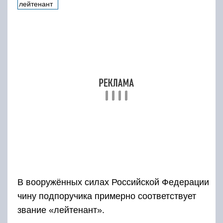
должность, нужно выучиться в высшем
учебном учреждении, иметь одногодовую
выслугу без взысканий. Но даже со
специализированным образованием не
каждый сможет справиться с этой должностью
Важно хорошо владеть лидерскими навыками
и справляться в идеале со всеми
обязанностями военнослужащего