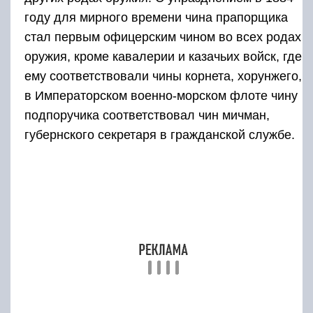
году для мирного времени чина прапорщика
стал первым офицерским чином во всех родах
оружия, кроме кавалерии и казачьих войск, где
ему соответствовали чины корнета, хорунжего,
в Императорском военно-морском флоте чину
подпоручика соответствовал чин мичман,
губернского секретаря в гражданской службе.
Образцы знаков различий
Подпоручик
и
эквивалент в Российской императорской
флоте
Российский
Русская
Чин
императорский
императорская
флот (РИФ)
армия
(РИА)