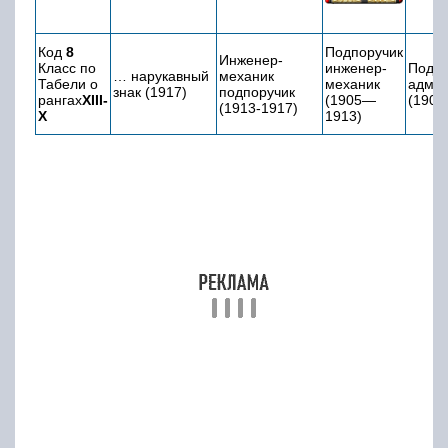
младшее
старшее
звание:
звание:
Прапорщик
Поручик
Подпоручик
Младший
лейтенант