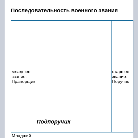
В вооружённых силах Российской Федерации
чину подпоручика примерно соответствует
звание «лейтенант».
Слово «поручик» в
современном мире
В нынешнее время звание поручик
встречается в двух государствах – Польше и
Чешской Республике. Чтобы получить эту