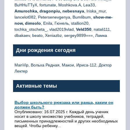
BuHHuTTyX, fortunate, Moshkova.A, Lea33,
Amurochka, dragonpiu, nebesnaya
, Iriska_mur,
lancelot082, Petersenevgenya, Bumlibum,
show-me-
now, dimsolo
, Enila, Гюнель, stallion20,
tochka_otscheta_, vlad2019vlad,
Veld350
, natali111,
dbakaev, beato, Xeniazbz, sergey9899===, Ламка
Дни рождения сегодня
ManVip, Вольха Редная, Макои, Ириса-112, Доктор
Лектер
Активные темы
Выбор школьного рюкзака или ранца, каким он
должен быть?
Опубликовано: 16.07.2025 г. Каждый день ученик
носит в школу множество учебников, тетрадей,
письменных принадлежностей и других необходимых
вещей. Чтобы ребенку...