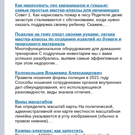
Как нарисовать лес карандашом и гуашью:
самые простые мастер-классы для начинающих
Совет 1: Как нарисовать пожар в лесу Родители дюже
зачастую сталкиваются с обстановками, когда нужно
оказать поддержка своему ребенку. Скажем,...
Поделки на тему спорт своими руками: легкие
мастер-классы по созданию изделий из бумаги и
природного материала
Многофункциональное оборудование для домашних
тренировок С подручным инвентарем мы с вами
успешно разобрались, выявив самые эффективные и
при этом недорогие...
Колокольцев Владимир Александрович
Правила ношения формы полиции в 2021 году
Способы ношения сотрудниками органов внутренних
дел обмундирования, его использующиеся
разновидности, виды значков отличия...
Виды масштабов
Как определить масштаб карты На политической,
административной или карте местности масштабная
линейка указывается в углу изображения (обычно в
правом нижнем)....
Компас-электрик: как запустить