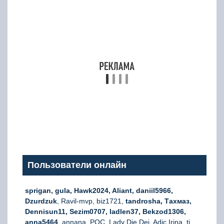
Пользователи онлайн
sprigan, gula, Hawk2024, Aliant, daniil5966,
Dzurdzuk
, Ravil-mvp, biz1721,
tandrosha, Тахмаз,
Dennisun11, Sezim0707, ladlen37, Bekzod1306,
anna5464
, annana, РОС, Lady Die Dei, Adic Irina_ti,