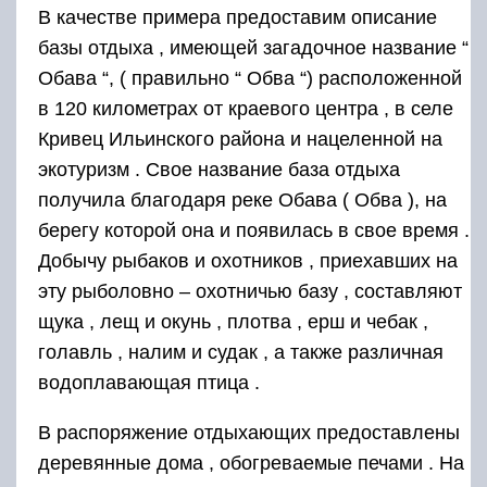
В качестве примера предоставим описание
базы отдыха , имеющей загадочное название “
Обава “, ( правильно “ Обва “) расположенной
в 120 километрах от краевого центра , в селе
Кривец Ильинского района и нацеленной на
экотуризм . Свое название база отдыха
получила благодаря реке Обава ( Обва ), на
берегу которой она и появилась в свое время .
Добычу рыбаков и охотников , приехавших на
эту рыболовно – охотничью базу , составляют
щука , лещ и окунь , плотва , ерш и чебак ,
голавль , налим и судак , а также различная
водоплавающая птица .
В распоряжение отдыхающих предоставлены
деревянные дома , обогреваемые печами . На