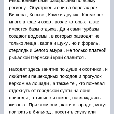
Рыболовные базы разбросаны по всему
региону . Обустроены они на берегах рек
Вишера , Косьве , Каме и других . Кроме рек
много в крае и озер , возле которых также
имеются базы отдыха . Да и сами турбазы
создают водоемы , в которых разводят не
только леща , карпа и щуку , но и форель ,
стерлядь и белого амура . Не только платной
рыбалкой Пермский край славится .
Находят здесь занятие по душе и охотники , и
любители пешеходных походов и прогулок
верхом на лошади , а также те , кто пожелал
отдохнуть от городской суеты на лоне
природы , в тишине и покое , наслаждаясь
жизнью . При этом они , как и в городе , могут
поиграть в бильярд , посетить сауну или