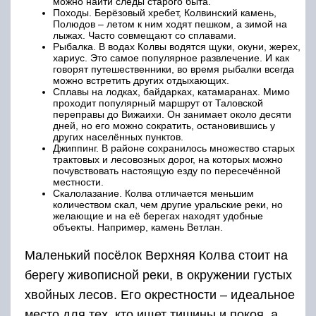
можно найти следы старого быта.
Походы. Берёзовый хребет, Колвинский камень,
Полюдов – летом к ним ходят пешком, а зимой на
лыжах. Часто совмещают со сплавами.
Рыбалка. В водах Колвы водятся щуки, окуни, жерех,
хариус. Это самое популярное развлечение. И как
говорят путешественники, во время рыбалки всегда
можно встретить других отдыхающих.
Сплавы на лодках, байдарках, катамаранах. Мимо
проходит популярный маршрут от Таловской
переправы до Вижаихи. Он занимает около десяти
дней, но его можно сократить, остановившись у
других населённых пунктов.
Джиппинг. В районе сохранилось множество старых
трактовых и лесовозных дорог, на которых можно
почувствовать настоящую езду по пересечённой
местности.
Скалолазание. Колва отличается меньшим
количеством скал, чем другие уральские реки, но
желающие и на её берегах находят удобные
объекты. Например, камень Ветлан.
Маленький посёлок Верхняя Колва стоит на
берегу живописной реки, в окружении густых
хвойных лесов. Его окрестности – идеальное
место для тех, кто ищет тишины и покоя, а