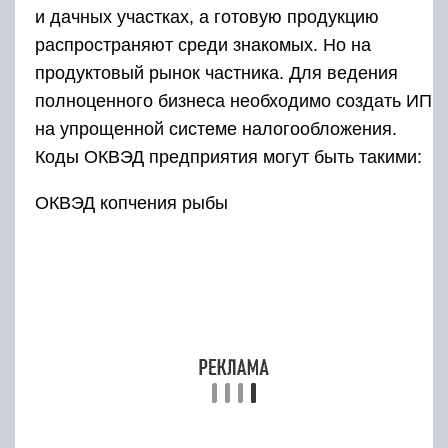
и дачных участках, а готовую продукцию
распространяют среди знакомых. Но на
продуктовый рынок частника. Для ведения
полноценного бизнеса необходимо создать ИП
на упрощенной системе налогообложения.
Коды ОКВЭД предприятия могут быть такими:
ОКВЭД копчения рыбы
Переработка и консервирование рыбы,
10.20
ракообразных и моллюсков
10.20.1
Переработка и консервирование рыбы
Переработка и консервирование ракообразных и
10.20.2
моллюсков
После получения регистрационных
документов предприниматель должен
согласовать деятельность коптильного цеха с
государственными органами: