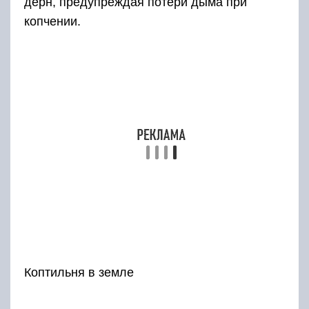
обсушивают салфетками. После этого
начинают натирать тушки солью внутри и
снаружи. Если есть желание, соль смешивают
со специями, состав которых соответствует
личным предпочтениям.
Тушки плотно складывают в эмалированную
посудину, накрывают и оставляют в холодном
месте примерно на 3 часа.