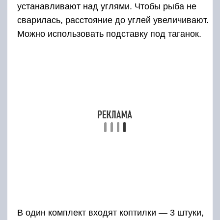
высокой, можно использовать различные
подручные материалы для её обустройства –
например, двухслойную плёнку из
полиэтилена натягивают на стойки из жердей
(высотой 170 см), потолок закрывают
мешковиной. Вырывают яму, в которой будет
разводиться костёр, и от неё копают
неглубокую траншею вместо дымохода. На
траншею помещают металлические листы и
дёрн, предупреждая потери дыма при
копчении.