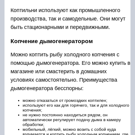
можно отказаться от громоздких коптилен;
используют его как для горячего, так и для холодного
копчения;
не нужно постоянно находиться рядом, он
автоматически регулирует подачу дыма в камеру
обработки;
мобильный, лёгкий, можно возить с собой куда
вздумается и коптить рыбу холодным копчением, где
хочется;
экономит количество древесных материалов – щепы,
опилок.
Копчение рыбы с помощью дымогенератора
В эксплуатации эти аппараты просты и
удобны. В корпус дымогенератора помещают
древесину с влажностью не более 14%.
Трубкой соединяют его с камерой обработки.
Осуществляют розжиг щепы. Дым нагнетается
в камеру коптильни для рыбы холодного
копчения и продукты под воздействием тепла