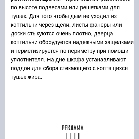
в верхней части коптильни небольшое
вентиляционное отверстие.
Дымогенератор — металлическая труба
длиной не менее 500 мм и диаметром 100-130
мм. К одному из концов трубы на расстоянии
20-25 см крепятся при помощи болтовых
соединений три ножки. На выступающие
внутри трубы шпильки болтов помещают
решетку, конец трубы плотно закрывают
снимающейся крышкой.
Для розжига опилок или щепы чуть выше
уровня решетки делают два отверстия. На
другой конец трубы одевают крышку, в
которую вкручивают водопроводный тройник
½ дюйма типа «гайка-штуцер-гайка»,