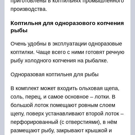
В один комплект входят коптилки — 3 штуки,
каждая на 1 порцию рыбы.
Если же на рыбалке ничего для создания
коптильни не оказалось ни в багажнике, ни в
рюкзаке, можно соорудить коптильню из того,
что окажется под рукой. Так как температура в
камере холодного копчения не бывает