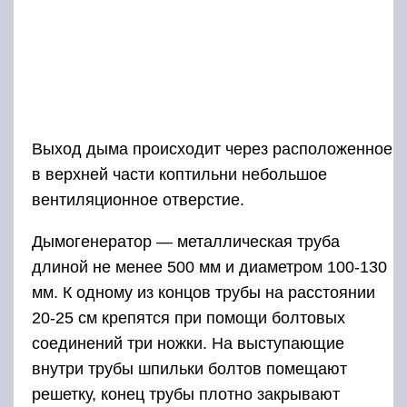
фиксируют его наружную резьбу в крышке
гайкой.
В оставшиеся два отвода тройника
вкручивают штуцер для подсоединения