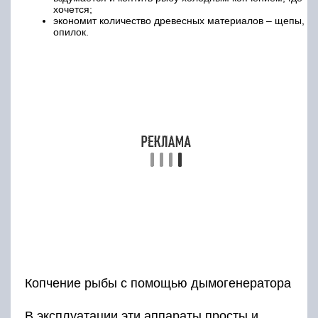
и компонентов дыма приобретают новые
вкусовые качества копчения.
Последнее поколение дымогенераторов
оснащено системой многоступенчатой очистки
дыма, которая позволяет получать
экологически чистые, безвредные рыбные
копчёности.
Самодельная коптильня
Воспользовавшись советами профессионалов
в копчении, можно сделать коптилку для рыбы
холодного
копчения своими руками
.
Обычно для камеры обработки берут старые
холодильники, шкафы, металлические бочки,
стиральные машины, или строят сооружение