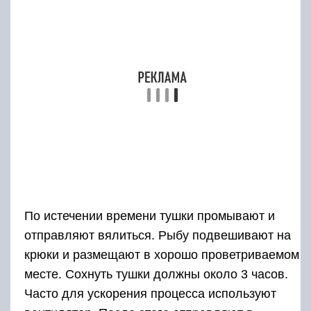
Для копчения рыбы необходима коптильня
особой конструкции.
Устройство
Состоит коптильня для данного способа
копчения из следующих частей:
Коптильная камера – фанерный или
сделанный из досок не хвойных пород шкаф с
располагающимися через равное расстояние
по высоте подвесами или решетками для
тушек. Для того чтобы дым не уходил из
коптильни через щели, листы фанеры или
доски стыкуются очень плотно, дверца
коптильни оборудуется надежными защелками
и герметизируется по периметру при помощи