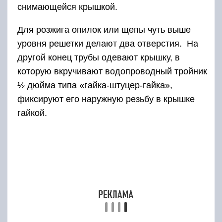
компрессора и длинный сгон. Для того чтобы
засасывание и подача дыма происходила
более эффективно, в штуцер с внутренней
стороны вставляют тонкую (диаметром 6-8 мм)
трубку.
Компрессор для нормальной подачи дыма
подбирают с производительностью не менее
50-60 л/час. Его присоединяют гибким
шлангом к штуцеру на тройнике, плотно
фиксируя червячным хомутом. К сгону
вкрученному в тройник присоединяю трубу
или гибкий шланг, подающие дым в
коптильный шкаф.
Отметим! При приготовлении рыбы таким
способом в походных условиях в качестве