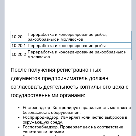
Ростехнадзор. Контролирует правильность монтажа и
безопасность оборудования.
Росприроднадзор. Измеряет количество выбросов в
окружающую среду.
Роспотребнадзор. Проверяет цех на соответствие
санитарным нормам.
Госпожнадзор. Изучает выполнение требований
пожарной безопасности.
Как всякое пищевое производство, копчение
рыбы строго контролируется санитарной
службой. Поэтому продукт нельзя
реализовать, не получив предварительно
документы о его безопасности для здоровья:
Декларация соответствия нормам ТР ТС 040/2016.
Ее после изучения продукции и самого цеха выдают
сертификационные центры на срок до 5 лет.
Ветеринарная справка. Выдается ветврачом или
отделением ветеринарной службы на основании
сертификатов от поставщиков и образцов готового
продукта.