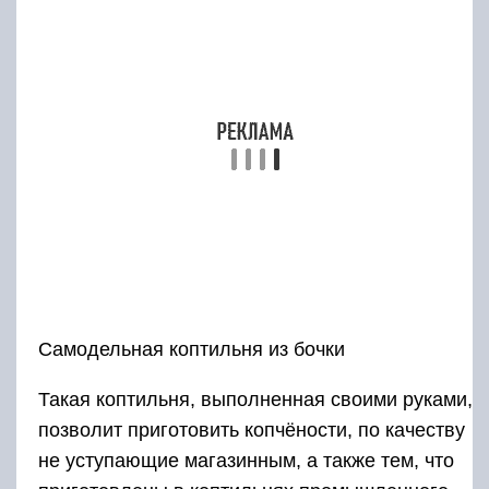
рыбу холодного копчения на рыбалке.
Одноразовая коптильня для рыбы
В комплект может входить ольховая щепа,
соль, перец, и самое основное – лотки. В
большой лоток помещают ровным слоем
щепу, поверх устанавливают второй лоток –
перфорированный (с отверстиями), в нём
размещают рыбу, закрывают крышкой и
устанавливают над углями. Чтобы рыба не
сварилась, расстояние до углей увеличивают.
Можно использовать подставку под таганок.