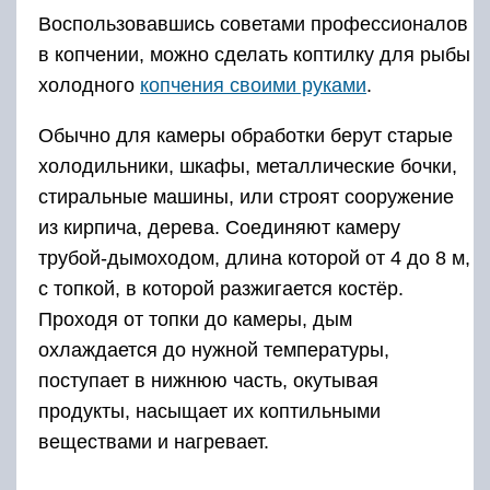
Самодельная коптильня из бочки
Такая коптильня, выполненная своими руками,
позволит приготовить копчёности, по качеству
не уступающие магазинным, а также тем, что
приготовлены в коптильнях промышленного
производства.
Коптильня для одноразового копчения
рыбы
Очень удобны в эксплуатации одноразовые
коптилки. Чаще всего с ними готовят речную