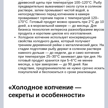
древесной щепы при температуре 100–120°С. Рыбу
предварительно вымачивают около суток в соляном
растворе, затем промывают чистой водой, а
непосредственно перед копчением в камере
проваривают горячим паром с температурой 120–
170°С. Готовый продукт можно хранить при 2°С до 10
дней, а в морозильной камере — до месяца. Для
бизнеса технология интересна разнообразием вкусов
продукта и коротким циклом его изготовления.
Холодное копчение использует консервирующие
свойства холодного дыма, который получают
трением деревянной рейки о металлический диск. На
стадии подготовки рыбу держат в соленом растворе
намного дольше — до недели, да и само копчение
при температуре 25–30°С занимает два-три дня. Но
готовый продукт хранится при 5–6°С не менее
месяца, а при заморозке — до 90 дней. Как
следствие, предпринимателю не нужно срочно искать
покупателей и беспокоиться о сроке реализации.
«Холодное копчение —
секреты и особенности»