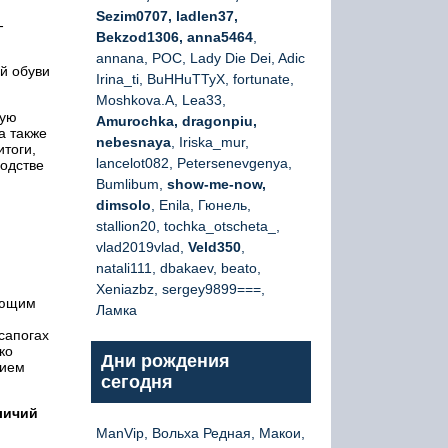
Sezim0707, ladlen37,
-
Bekzod1306, anna5464
,
annana, РОС, Lady Die Dei, Adic
й обуви
Irina_ti, BuHHuTTyX, fortunate,
Moshkova.A, Lea33,
чую
Amurochka, dragonpiu,
а также
nebesnaya
, Iriska_mur,
итоги,
lancelot082, Petersenevgenya,
водстве
Bumlibum,
show-me-now,
dimsolo
, Enila, Гюнель,
stallion20, tochka_otscheta_,
vlad2019vlad,
Veld350
,
natali111, dbakaev, beato,
Xeniazbz, sergey9899===,
ующим
Ламка
 сапогах
ко
Дни рождения
нием
сегодня
личий
ManVip, Вольха Редная, Макои,