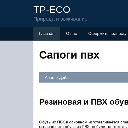
TP-ECO
Природа и выживание
Главная
О нас
Оформить подписку
Сапоги пвх
Алан-э-Дейл
Резиновая и ПВХ обув
Обувь их ПВХ в основном изготавливается сп
означает, что обувь из ПВХ не будет протекать