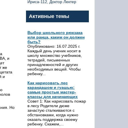
Ириса-112, Доктор Лектер
Активные темы
Выбор школьного рюкзака
или ранца, каким он должен
быть?
Опубликовано: 16.07.2025 г.
Каждый день ученик носит в
на
школу множество учебников,
ВА, и
тетрадей, письменных
дет
принадлежностей и других
т же
необходимых вещей. Чтобы
цетата
ребенку...
й и
Как нарисовать лес
карандашом и гуашью:
ью
самые простые мастер-
колов
классы для начинающих
Совет 1: Как нарисовать пожар
в лесу Родители дюже
ния. Но
зачастую сталкиваются с
обстановками, когда нужно
оказать поддержка своему
ребенку. Скажем,...