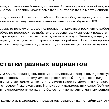
ыки, а потому она более долговечна. Обычная резиновая обувь, во
, обувь из резины может ломаться или трескаться в местах сгибов.
д резиновой – это меньший вес. Если вы будете проводить в тако
ноги у вас устанут намного сильнее, чем после обуви из ПВХ
твами, то почему она еще полностью не заменила резиновую рабо
 обувь не переносит воздействие агрессивных химических веществ, 
стро портится от частых перепадов температур. Поэтому, подводя 
ходит для защиты ног от грязи и воды на работе. Но если на произ
ном, нефтепродуктами и другими подобными веществами, то нужно
ь.
статки разных вариантов
Х, ЭВА или резины) согласно установленным стандартам и действ
го ношения, а потому имеют простительный недостаток в виде
о, многие жалуются на то, что спустя какое-то время ноги в таких
т от условий эксплуатации. Например, характеристики сапог ЭВА яр
при температуре ниже нуля. В более теплую погоду отличным реше
 каждого из материалов, предлагаем ознакомиться с
таблицей от