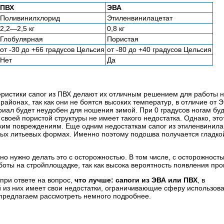
ПВХ
ЭВА
Поливинилхлорид
Этиленвинилацетат
2,2—2,5 кг
0,8 кг
Глобулярная
Пористая
от -30 до +66 градусов Цельсия
от -80 до +40 градусов Цельсия
Нет
Да
теристики сапог из ПВХ делают их отличным решением для работы 
айонах, так как они не боятся высоких температур, в отличие от Э
ериал будет неудобен для ношения зимой. При 0 градусов ногам бу
 своей пористой структуры не имеет такого недостатка. Однако, это
ким повреждениям. Еще одним недостаткам сапог из этиленвинила
ьных литьевых формах. Именно поэтому подошва получается гладко
, но нужно делать это с осторожностью. В том числе, с осторожност
аботы на стройплощадке, так как высока вероятность появления про
 при ответе на вопрос,
что лучше: сапоги из ЭВА или ПВХ
, в
 из них имеет свои недостатки, ограничивающие сферу использова
 предлагаем рассмотреть немного подробнее.