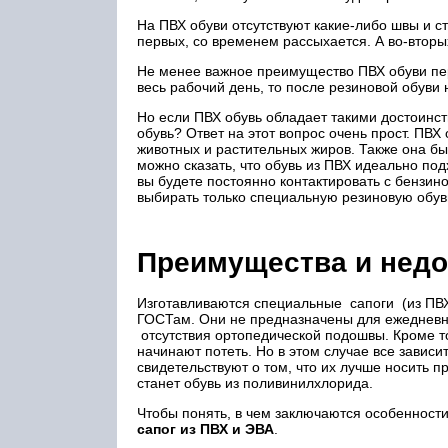
На ПВХ обуви отсутствуют какие-либо швы и ст
первых, со временем рассыхается. А во-вторых
Не менее важное преимущество ПВХ обуви пере
весь рабочий день, то после резиновой обуви 
Но если ПВХ обувь обладает такими достоинс
обувь? Ответ на этот вопрос очень прост. ПВХ
животных и растительных жиров. Также она бы
можно сказать, что обувь из ПВХ идеально под
вы будете постоянно контактировать с бензи
выбирать только специальную резиновую обув
Преимущества и недо
Изготавливаются специальные сапоги (из ПВ
ГОСТам. Они не предназначены для ежедневно
отсутствия ортопедической подошвы. Кроме тог
начинают потеть. Но в этом случае все зависи
свидетельствуют о том, что их лучше носить 
станет обувь из поливинилхлорида.
Чтобы понять, в чем заключаются особенности
сапог из ПВХ и ЭВА
.