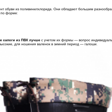
ент обуви из поливинилхлорида. Они обладают большим разнообр
я по форме:
е сапоги из ПВХ лучше
с учетом их формы ― вопрос индивидуал
высокие, для ношения валенок в зимний период ― галоши.