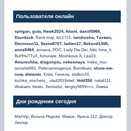
Пользователи онлайн
sprigan, gula, Hawk2024, Aliant, daniil5966,
Dzurdzuk
, Ravil-mvp, biz1721,
tandrosha, Тахмаз,
Dennisun11, Sezim0707, ladlen37, Bekzod1306,
anna5464
, annana, РОС, Lady Die Dei, Adic Irina_ti,
BuHHuTTyX, fortunate, Moshkova.A, Lea33,
Amurochka, dragonpiu, nebesnaya
, Iriska_mur,
lancelot082, Petersenevgenya, Bumlibum,
show-me-
now, dimsolo
, Enila, Гюнель, stallion20,
tochka_otscheta_, vlad2019vlad,
Veld350
, natali111,
dbakaev, beato, Xeniazbz, sergey9899===, Ламка
Дни рождения сегодня
ManVip, Вольха Редная, Макои, Ириса-112, Доктор
Лектер