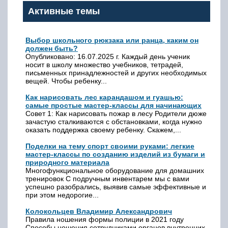
Активные темы
Выбор школьного рюкзака или ранца, каким он
должен быть?
Опубликовано: 16.07.2025 г. Каждый день ученик
носит в школу множество учебников, тетрадей,
письменных принадлежностей и других необходимых
вещей. Чтобы ребенку...
Как нарисовать лес карандашом и гуашью:
самые простые мастер-классы для начинающих
Совет 1: Как нарисовать пожар в лесу Родители дюже
зачастую сталкиваются с обстановками, когда нужно
оказать поддержка своему ребенку. Скажем,...
Поделки на тему спорт своими руками: легкие
мастер-классы по созданию изделий из бумаги и
природного материала
Многофункциональное оборудование для домашних
тренировок С подручным инвентарем мы с вами
успешно разобрались, выявив самые эффективные и
при этом недорогие...
Колокольцев Владимир Александрович
Правила ношения формы полиции в 2021 году
Способы ношения сотрудниками органов внутренних