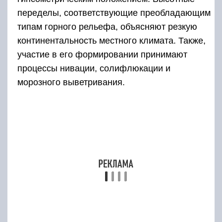
В пределах данной географической страны и в
соответствии с ее морфогенетическими
особенностями выделяют:
Аккумулятивные и Эрозионно-денудационные
равнины;
Плоскогорья и низкогорье;
Низкогорный и среднегорный альпийский рельеф.
Отдельные низменные территории занимают
слабопересеченные аккумулятивные равнины,