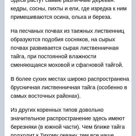
Здесь растут самые различные деревья:
кедры, сосны, пихты и ели, где изредка к ним
примешиваются осина, ольха и береза.
На песчаных почвах из таежных лиственниц
образуются подобия сосняков, на сырых
почвах развивается сырая лиственничная
тайга, при постоянной влажности
сменяющаяся моховой и сфагновой тайгой.
В более сухих местах широко распространена
брусничная лиственничная тайга (особенно в
самых восточных районах).
Из других коренных типов довольно
значительное распространение здесь имеют
березняки (в южной части). Чем ближе тайга
подходит к Тихому океану, тем все чаще