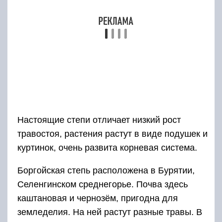
Боргойская степь расположена в Бурятии,
Селенгинском среднегорье. Почва здесь
каштановая и чернозём, пригодна для
земледелия. На ней растут разные травы. В
горных частях степи – ковыль сибирский,
овсянница ленская, а на равнине – тонконог,
ковыль, чабрец.
Ещё один степной район расположен в
Краснодарском крае, в Минусинской
котловине. Он расположен между хребтами
Южной Сибири и является уникальной
экосистемой, в которой формируются
чернозёмы – плодородные почвы. В этой
котловине выращивают бахчевые культуры,
высаживают сады. За непривычно жаркое