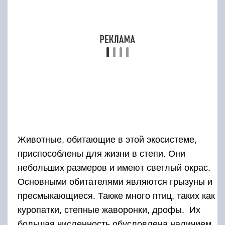
небольших размеров и имеют светлый окрас.
Основными обитателями являются грызуны и
пресмыкающиеся. Также много птиц, таких как
куропатки, степные жаворонки, дрофы. Их
большая численность обусловлена наличием
достаточного количества насекомых.
Степь в Восточной Сибири занимает
относительно небольшую площадь, но
позволяет населению заниматься
земледелием и животноводством.
Рельеф Северо – Востока
Сибири
Рельеф данного региона образуется