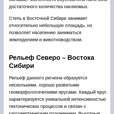
несколькими, хорошо развитыми
геоморфологическими ярусами. Каждый ярус
характеризуется уникальной интенсивностью
тектонических процессов и связан с
гипсометрическим положением. Высотные
переделы, соответствующие преобладающим
типам горного рельефа, объясняют резкую
континентальность местного климата. Также,
участие в его формировании принимают
процессы нивации, солифлюкации и
морозного выветривания.