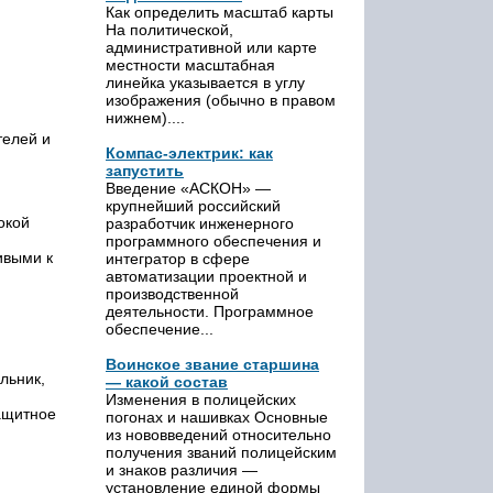
Как определить масштаб карты
На политической,
административной или карте
местности масштабная
линейка указывается в углу
изображения (обычно в правом
нижнем)....
телей и
Компас-электрик: как
запустить
Введение «АСКОН» —
крупнейший российский
окой
разработчик инженерного
программного обеспечения и
ивыми к
интегратор в сфере
автоматизации проектной и
производственной
деятельности. Программное
обеспечение...
Воинское звание старшина
льник,
— какой состав
Изменения в полицейских
ащитное
погонах и нашивках Основные
из нововведений относительно
получения званий полицейским
и знаков различия —
установление единой формы