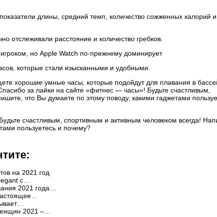
показатели длины, средний темп, количество сожженных калорий и
но отслеживали расстояние и количество гребков.
 игроком, но Apple Watch по-прежнему доминирует
сов, которые стали изысканными и удобными.
щете хорошие умные часы, которые подойдут для плавания в бассе
Спасибо за лайки на сайте «фитнес — часы»! Будьте счастливым,
ишите, что Вы думаете по этому поводу, какими гаджетами пользуе
Будьте счастливым, спортивным и активным человеком всегда! Нап
етами пользуетесь и почему?
чтите:
ов на 2021 год
legant с…
вания 2021 года…
 настоящее…
зывает…
женщин 2021 –…