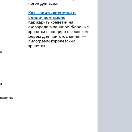
погон для всех...
Как жарить креветки в
сливочном масле
Как жарить креветки на
сковороде в панцире Жареные
креветки в панцире с чесноком
Берем для приготовления: —
Килограмм королевских
креветок....
в
и.
 именно