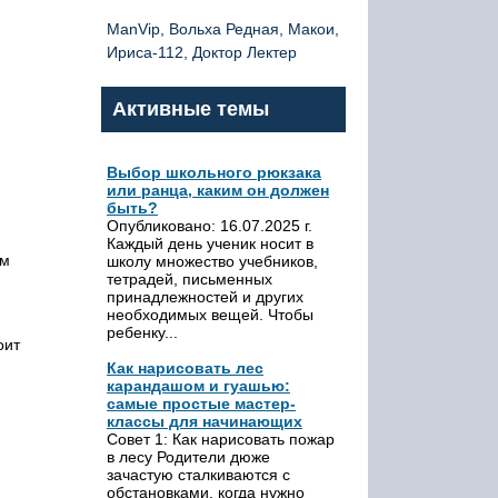
ManVip, Вольха Редная, Макои,
Ириса-112, Доктор Лектер
Активные темы
Выбор школьного рюкзака
или ранца, каким он должен
быть?
Опубликовано: 16.07.2025 г.
Каждый день ученик носит в
ем
школу множество учебников,
тетрадей, письменных
принадлежностей и других
необходимых вещей. Чтобы
ребенку...
оит
Как нарисовать лес
карандашом и гуашью:
самые простые мастер-
классы для начинающих
Совет 1: Как нарисовать пожар
в лесу Родители дюже
зачастую сталкиваются с
обстановками, когда нужно