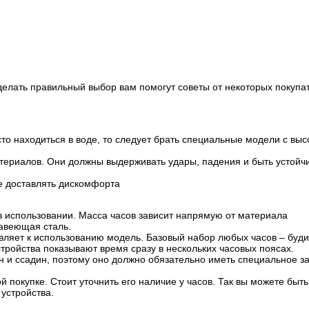
делать правильный выбор вам помогут советы от некоторых покупа
то находиться в воде, то следует брать специальные модели с выс
териалов. Они должны выдерживать удары, падения и быть устойч
е доставлять дискомфорта
в использовании. Масса часов зависит напрямую от материала
авеющая сталь.
вляет к использованию модель. Базовый набор любых часов – буди
стройства показывают время сразу в нескольких часовых поясах.
н и ссадин, поэтому оно должно обязательно иметь специальное з
 покупке. Стоит уточнить его наличие у часов. Так вы можете быть
устройства.