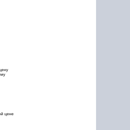
цену
ому
ой цене