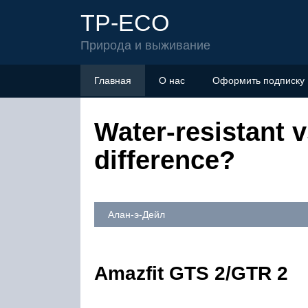
TP-ECO
Природа и выживание
Главная
О нас
Оформить подписку
Water-resistant v
difference?
Алан-э-Дейл
Amazfit GTS 2/GTR 2