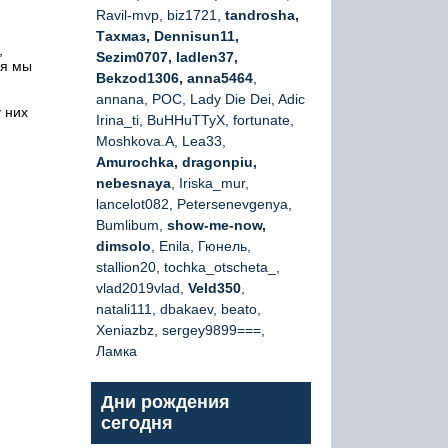
Ravil-mvp, biz1721,
tandrosha,
Тахмаз, Dennisun11,
,
Sezim0707, ladlen37,
ия мы
Bekzod1306, anna5464
,
annana, РОС, Lady Die Dei, Adic
у них
Irina_ti, BuHHuTTyX, fortunate,
Moshkova.A, Lea33,
Amurochka, dragonpiu,
nebesnaya
, Iriska_mur,
lancelot082, Petersenevgenya,
Bumlibum,
show-me-now,
dimsolo
, Enila, Гюнель,
stallion20, tochka_otscheta_,
vlad2019vlad,
Veld350
,
natali111, dbakaev, beato,
Xeniazbz, sergey9899===,
Ламка
Дни рождения
сегодня