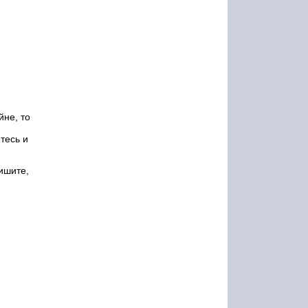
йне, то
тесь и
ишите,