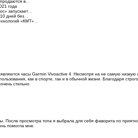
 продаются в…
021 года
ос» запускает…
 10 дней без…
технологий «КМТ»…
 являются часы Garmin Vivoactive 4. Несмотря на не самую низкую 
пользования, как в спорте, так и в обычной жизни. Благодаря строг
очень стильно.
сы. После просмотра топа я выбрала для себя фаворита по приятн
ень помогла мне.