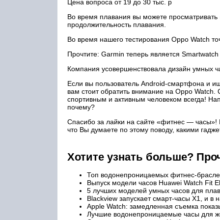
Цена вопроса от 19 до 30 тыс. р
Во время плавания вы можете просматривать 
продолжительность плавания.
Во время нашего тестирования Oppo Watch точ
Прочтите: Garmin теперь является Smartwatch
Компания усовершенствовала дизайн умных ча
Если вы пользователь Android-смартфона и и
вам стоит обратить внимание на Oppo Watch. 
спортивным и активным человеком всегда! Нап
почему?
Спасибо за лайки на сайте «фитнес — часы»! 
что Вы думаете по этому поводу, какими гадж
Хотите узнать больше? Про
Топ водонепроницаемых фитнес-браслет
Выпуск модели часов Huawei Watch Fit E
5 лучших моделей умных часов для пла
Blackview запускает смарт-часы X1, и в
Apple Watch: замедленная съемка пока
Лучшие водонепроницаемые часы для 