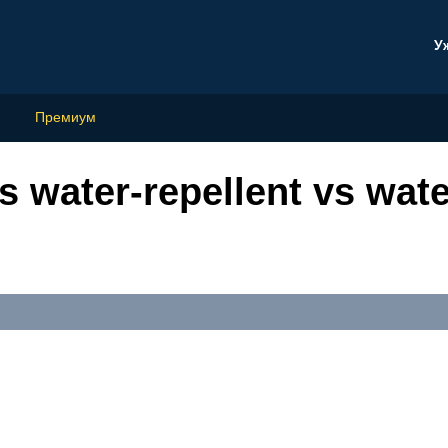
У
Премиум
s water-repellent vs wate