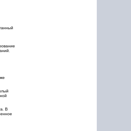
итанный
рование
аний.
 же
плый
нной
а. В
ненное