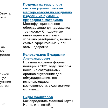
Поделки на тему спорт
своими руками: легкие
мастер-классы по созданию
бъекта
изделий из бумаги и
чной
природного материала
Многофункциональное
оборудование для домашних
тренировок С подручным
инвентарем мы с вами
успешно разобрались, выявив
самые эффективные и при
этом недорогие...
 на
ных
Колокольцев Владимир
дается
Александрович
Правила ношения формы
полиции в 2021 году Способы
ношения сотрудниками
органов внутренних дел
ионной
обмундирования, его
 где
использующиеся
функция
разновидности, виды значков
ветов,
отличия...
Виды масштабов
Как определить масштаб карты
ании
На политической,