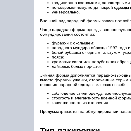
традиционно костюмами, характерными 
по-современному, когда покрой одежды 
универсально.
Внешний вид парадной формы зависит от войс
Чаще парадная форма одежды военнослужащих
обмундирования состоит из:
фуражки с околышем;
парадного мундира образца 1997 года и
белой рубашки с черным галстуком, укр
пояса;
хромовых сапог или полуботинок образц
лайковых белых перчаток.
Зимняя форма дополняется парадно-выходным 
вместо фуражки ушанки, отороченные серым м
ношения парадной одежды включают в себя:
соблюдение стиля одежды военнослужа
строгость и элегантность военной форм
качественность изготовления.
Предусматривается на обмундировании нашивк
Тип лакировки