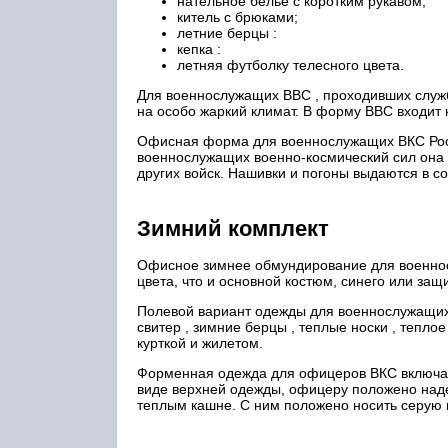
нательное белье с коротким рукавом;
китель с брюками;
летние берцы :
кепка :
летняя футболку телесного цвета.
Для военнослужащих ВВС , проходивших служ
на особо жаркий климат. В форму ВВС входит 
Офисная форма для военнослужащих ВКС Росси
военнослужащих военно-космический сил она 
других войск. Нашивки и погоны выдаются в с
Зимний комплект
Офисное зимнее обмундирование для военно
цвета, что и основной костюм, синего или защ
Полевой вариант одежды для военнослужащих 
свитер , зимние берцы , теплые носки , тепло
курткой и жилетом.
Форменная одежда для офицеров ВКС включает
виде верхней одежды, офицеру положено надев
теплым кашне. С ним положено носить серую 