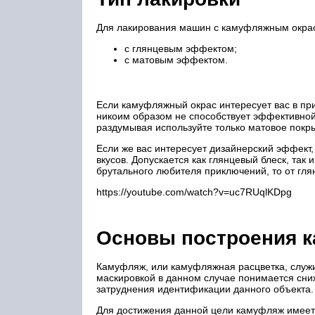
Для лакирования машин с камуфляжным окрасо
с глянцевым эффектом;
с матовым эффектом.
Если камуфляжный окрас интересует вас в при
никоим образом не способствует эффективной 
раздумывая используйте только матовое покры
Если же вас интересует дизайнерский эффект, 
вкусов. Допускается как глянцевый блеск, так
брутального любителя приключений, то от глян
https://youtube.com/watch?v=uc7RUqlKDpg
Основы построения 
Камуфляж, или камуфляжная расцветка, служит
маскировкой в данном случае понимается сни
затруднения идентификации данного объекта.
Для достижения данной цели камуфляж имеет