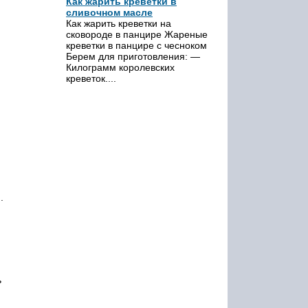
Как жарить креветки в
сливочном масле
Как жарить креветки на
сковороде в панцире Жареные
креветки в панцире с чесноком
Берем для приготовления: —
Килограмм королевских
креветок....
.
ь