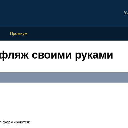
У
Премиум
уфляж своими руками
л формируются: