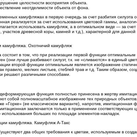
ушение целостности восприятия объекта.
ствление неотделимости объекта от фона.
менных камуфляжах в первую очередь за счет разбития силуэта о
нная реализуется за счет использования цветовой гаммы, аналоги
олагается использовать камуфляж, а в оптимальном виде — за счет
 участков древесной коры, камней и т.д.), характерной для данной
и камуфляжа. Охотничий камуфляж
состоит в том, что при реализации первой функции оптимальным
н (они лучше разбивают силуэт, т.к. не «сливаются» в единый цвет
изации второй функции оптимальным является изображение статич
ак правило, мелких листьев, стеблей трав и т.д. Таким образом, соз
ики решают различными способами.
й деформирующая функция полностью принесена в жертву имитац
ют собой полномасштабное изображение тех природных объектов,
же «Горке» (ее классическом варианте), напротив, имитационная 
итационная заключается только в применении соответствующих ц
е использования больших по площади элементов-накладок.
ции камуфляжа. Камуфляж А-Такс
Существуют два общих требования к цветам, используемым в созд