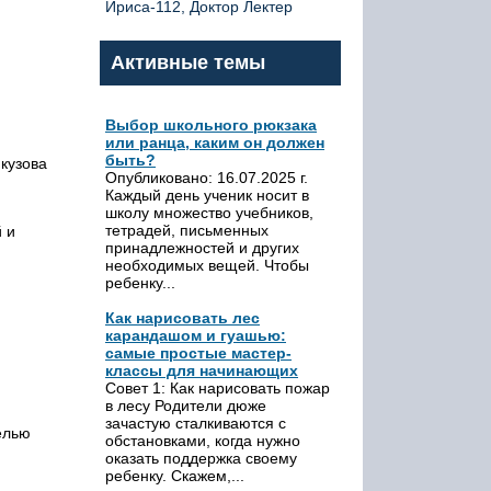
Ириса-112, Доктор Лектер
Активные темы
Выбор школьного рюкзака
или ранца, каким он должен
быть?
 кузова
Опубликовано: 16.07.2025 г.
Каждый день ученик носит в
школу множество учебников,
тетрадей, письменных
 и
принадлежностей и других
необходимых вещей. Чтобы
ребенку...
Как нарисовать лес
карандашом и гуашью:
самые простые мастер-
классы для начинающих
Совет 1: Как нарисовать пожар
в лесу Родители дюже
зачастую сталкиваются с
елью
обстановками, когда нужно
оказать поддержка своему
ребенку. Скажем,...