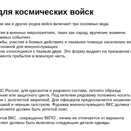
ля космических войск
как и других родов войск включает три основных вида.
ия в военных мероприятиях, таких как парад, вручение знамени,
ачимых событиях.
жбы, участия в боевых действиях и оказания помощи населению в
основной для военнослужащих.
 не относящееся к первым двум. Это форму выдают на призывном 
ента прибытия в воинскую часть.
России, для курсантов и рядового состава, летнего образца
иним или защитного цвета. Под кителем рядовому положено носить
ом с золотистой закрепкой. Для офицеров предполагается ношение
башкой и черным галстуком. Фуражка военнослужащего ВКС должна
омплекте должен быть золотой пояс.
тов ВКС , сокращенно ВКПО , ничем не отличается от варианта
мплект должны быть включены следующие детали одежды: