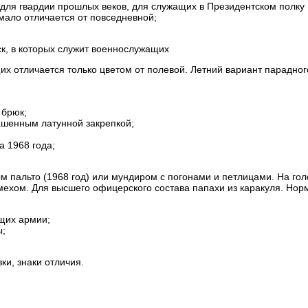
для гвардии прошлых веков, для служащих в Президентском полку 
мало отличается от повседневной;
к, в которых служит военнослужащих
 отличается только цветом от полевой. Летний вариант парадног
 брюк;
ашенным латунной закрепкой;
а 1968 года;
пальто (1968 год) или мундиром с погонами и петлицами. На гол
ехом. Для высшего офицерского состава папахи из каракуля. Нор
щих армии;
ы;
и, знаки отличия.