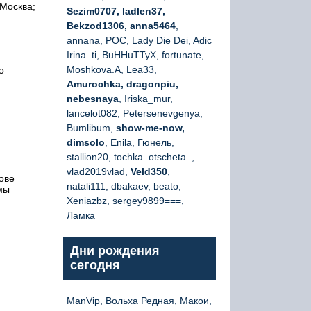
Москва;
Sezim0707, ladlen37,
Bekzod1306, anna5464
,
annana, РОС, Lady Die Dei, Adic
Irina_ti, BuHHuTTyX, fortunate,
Moshkova.A, Lea33,
о
Amurochka, dragonpiu,
nebesnaya
, Iriska_mur,
lancelot082, Petersenevgenya,
Bumlibum,
show-me-now,
dimsolo
, Enila, Гюнель,
stallion20, tochka_otscheta_,
vlad2019vlad,
Veld350
,
ове
natali111, dbakaev, beato,
мы
Xeniazbz, sergey9899===,
Ламка
Дни рождения
сегодня
ManVip, Вольха Редная, Макои,