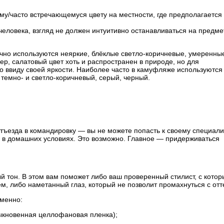
му/часто встречающемуся цвету на местности, где предполагается
человека, взгляд не должен интуитивно останавливаться на предме
чно используются неяркие, блёклые светло-коричневые, умеренны
ер, салатовый цвет хоть и распространен в природе, но для
о ввиду своей яркости. Наиболее часто в камуфляже используются
 темно- и светло-коричневый, серый, черный.
отъезда в командировку — вы не можете попасть к своему специали
 в домашних условиях. Это возможно. Главное — придерживаться
й тон. В этом вам поможет либо ваш проверенный стилист, с кото
м, либо наметанный глаз, который не позволит промахнуться с от
именно:
ыкновенная целлофановая пленка);