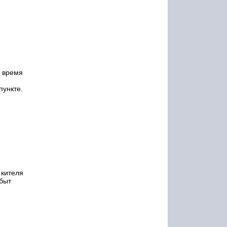
о время
пункте.
 кителя
 быт