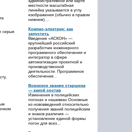
административной или карте
местности масштабная
линейка указывается в углу
изображения (обычно в правом
те
нижнем)....
Компас-электрик: как
е серые
запустить
Введение «АСКОН» —
крупнейший российский
разработчик инженерного
программного обеспечения и
интегратор в сфере
автоматизации проектной и
производственной
деятельности. Программное
обеспечение...
сту,
Воинское звание старшина
— какой состав
Изменения в полицейских
погонах и нашивках Основные
рым
из нововведений относительно
тенком
получения званий полицейским
и знаков различия —
установление единой формы
погон для всех...