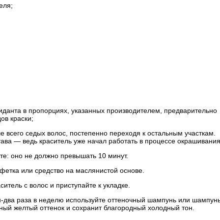
еля;
сиданта в пропорциях, указанных производителем, предварительно
ов краски;
ше всего седых волос, постепенно переходя к остальным участкам.
тава — ведь краситель уже начал работать в процессе окрашивания
те: оно не должно превышать 10 минут.
лфетка или средство на маслянистой основе.
итель с волос и приступайте к укладке.
-два раза в неделю используйте оттеночный шампунь или шампун
ный желтый оттенок и сохранит благородный холодный тон.