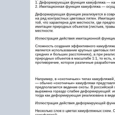
1. Деформирующая функция камуфляжа — нар
2. Имитационная функция камуфляжа — осуще
Деформирующая функция реализуется в совре
на ряд контрастных цветовых пятен. Имитацио
той, что характерна для местности, где предп
имитации природных объектов (листьев, травы,
местности.
Иллюстрация действия имитационной функци
Сложность создания эффективного камуфляжа 
является использование крупных цветовых пяте
средних и больших расстояниях), а при реал
природных объектов в масштабе 1:1, то есть, к
противоречие, которое различные разработч
Например, в «охотничьих» типах камуфляже
— обычно «охотничьи» камуфляжи представля
предполагается ведение охоты. В российской 
выражена гораздо слабее деформирующей: им
тогда как деформирующая реализована в вид
Иллюстрация действия деформирующей функ
Несколько слов о цветах камуфляжных схем. 
камуфляжей: