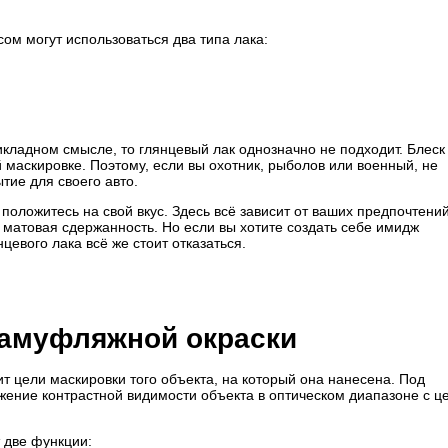
м могут использоваться два типа лака:
кладном смысле, то глянцевый лак однозначно не подходит. Блеск
маскировке. Поэтому, если вы охотник, рыболов или военный, не
тие для своего авто.
положитесь на свой вкус. Здесь всё зависит от ваших предпочтений
 и матовая сдержанность. Но если вы хотите создать себе имидж
цевого лака всё же стоит отказаться.
камуфляжной окраски
 цели маскировки того объекта, на который она нанесена. Под
жение контрастной видимости объекта в оптическом диапазоне с ц
 две функции: