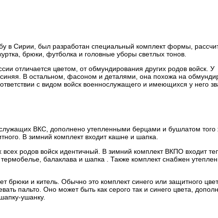
бу в Сирии, был разработан специальный комплект формы, рассч
куртка, брюки, футболка и головные уборы светлых тонов.
и отличается цветом, от обмундирования других родов войск. У
синяя. В остальном, фасоном и деталями, она похожа на обмунди
оответствии с видом войск военнослужащего и имеющихся у него зв
служащих ВКС, дополнено утепленными берцами и бушлатом того
итного. В зимний комплект входит кашне и шапка.
всех родов войск идентичный. В зимний комплект ВКПО входит те
е термобелье, балаклава и шапка . Также комплект снабжен утепле
 брюки и китель. Обычно это комплект синего или защитного цвет
ать пальто. Оно может быть как серого так и синего цвета, допол
шапку-ушанку.