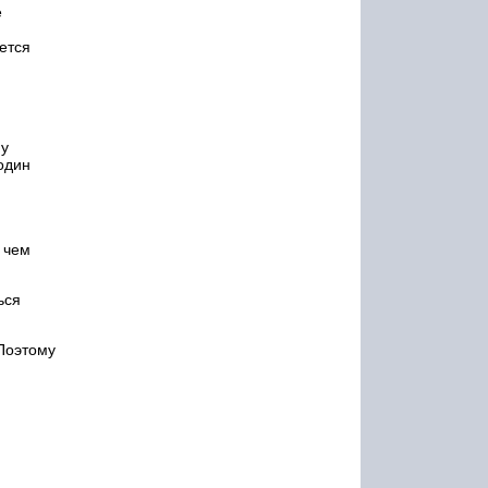
е
ется
ну
один
 чем
ься
 Поэтому