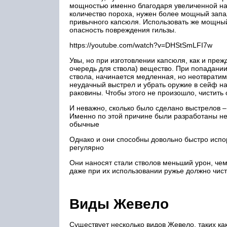
мощностью именно благодаря увеличенной на
количество пороха, нужен более мощный запа
привычного капсюля. Использовать же мощны
опасность повреждения гильзы.
https://youtube.com/watch?v=DHStSmLFI7w
Увы, но при изготовлении капсюля, как и преж
очередь для ствола) вещество. При попадани
ствола, начинается медленная, но неотвратим
неудачный выстрел и убрать оружие в сейф н
раковины. Чтобы этого не произошло, чистит
И неважно, сколько было сделано выстрелов –
Именно по этой причине были разработаны н
обычные
Однако и они способны довольно быстро испор
регулярно
Они наносят стали стволов меньший урон, чем
даже при их использовании ружье должно чист
Виды Жевело
Существует несколько видов Жевело, таких как