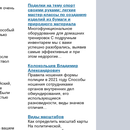
Поделки на тему спорт
я очень
своими руками: легкие
мастер-классы по созданию
изделий из бумаги и
природного материала
Многофункциональное
 особый
оборудование для домашних
лько
тренировок С подручным
инвентарем мы с вами
успешно разобрались, выявив
самые эффективные и при
этом недорогие...
осле
ствол
Колокольцев Владимир
Александрович
Правила ношения формы
полиции в 2021 году Способы
йский,
ношения сотрудниками
е
органов внутренних дел
.Были
обмундирования, его
остью
использующиеся
разновидности, виды значков
отличия...
Виды масштабов
Как определить масштаб карты
На политической,
 в вашем