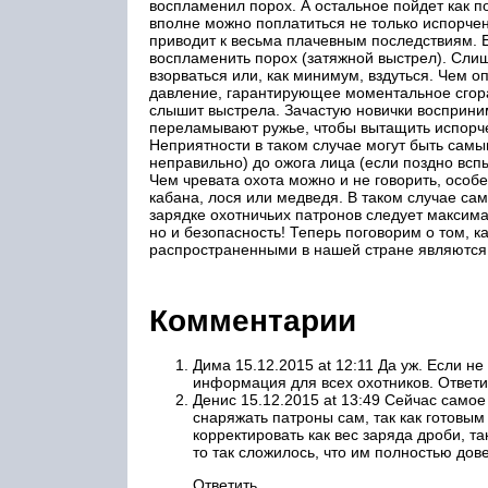
воспламенил порох. А остальное пойдет как по
вполне можно поплатиться не только испорче
приводит к весьма плачевным последствиям. 
воспламенить порох (затяжной выстрел). Слиш
взорваться или, как минимум, вздуться. Чем 
давление, гарантирующее моментальное сгоран
слышит выстрела. Зачастую новички восприним
переламывают ружье, чтобы вытащить испорче
Неприятности в таком случае могут быть сам
неправильно) до ожога лица (если поздно всп
Чем чревата охота можно и не говорить, особен
кабана, лося или медведя. В таком случае сам
зарядке охотничьих патронов следует максимал
но и безопасность! Теперь поговорим о том, 
распространенными в нашей стране являются 
Комментарии
Дима 15.12.2015 at 12:11 Да уж. Если н
информация для всех охотников. Ответи
Денис 15.12.2015 at 13:49 Сейчас самое
снаряжать патроны сам, так как готовы
корректировать как вес заряда дроби, та
то так сложилось, что им полностью дов
Ответить