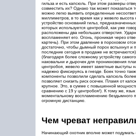
гильза и есть капсюль. При этом размеры отв
совместить их? Однако так может показаться т
можно легко выявить определенные несоответс
миллиметров, в то время как у жевело высота
устройство оснований гильз, предназначенны
которых используется центробой, как уже гов
расположены два небольших отверстия. Ударн
воспламеняет его. Огонь, проникая через отв
картечь). При этом давление в пороховом отсе
достаточно, чтобы дымный порох вспыхнул и п
последние сегодня в продаже не встречаются
(благодаря более сложному устройству самого
наковальни и дырочек для проникновения плам
центробоя, жевело имеет заметные выступы на
надежно фиксируясь в гнезде. Боек точно так
компоненты позволили сделать капсюль более 
позволяет снизить риск осечек. Пламя от капс
крупное. Это, в сумме с повышенной мощностью
сравнению с 19 у центробоя!). К тому же, язы
моментальному воспламенению бездымного по
огромную дистанцию.
Чем чреват неправи
Начинающий охотник вполне может подумать – 