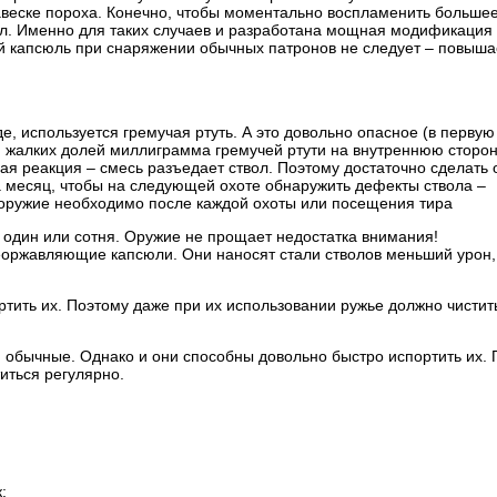
веске пороха. Конечно, чтобы моментально воспламенить больше
л. Именно для таких случаев и разработана мощная модификация
й капсюль при снаряжении обычных патронов не следует – повыша
де, используется гремучая ртуть. А это довольно опасное (в первую
и жалких долей миллиграмма гремучей ртути на внутреннюю сторо
ая реакция – смесь разъедает ствол. Поэтому достаточно сделать 
а месяц, чтобы на следующей охоте обнаружить дефекты ствола –
ь оружие необходимо после каждой охоты или посещения тира
 один или сотня. Оружие не прощает недостатка внимания!
еоржавляющие капсюли. Они наносят стали стволов меньший урон,
тить их. Поэтому даже при их использовании ружье должно чистит
 обычные. Однако и они способны довольно быстро испортить их.
иться регулярно.
: