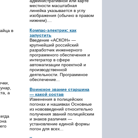
административной или карте
местности масштабная
линейка указывается в углу
изображения (обычно в правом
нижнем)....
Компас-электрик: как
зайца в
запустить
Введение «АСКОН» —
крупнейший российский
разработчик инженерного
программного обеспечения и
интегратор в сфере
автоматизации проектной и
производственной
деятельности. Программное
обеспечение...
ечки,
Сунар,
Воинское звание старшина
та, а
— какой состав
Изменения в полицейских
погонах и нашивках Основные
из нововведений относительно
получения званий полицейским
сегда
и знаков различия —
она
установление единой формы
его
погон для всех...