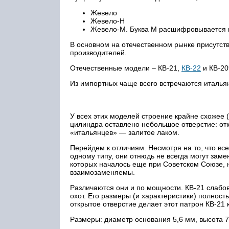
Жевело
Жевело-Н
Жевело-М. Буква М расшифровывается к
В основном на отечественном рынке присутств
производителей.
Отечественные модели – КВ-21,
КВ-22
и КВ-20
Из импортных чаще всего встречаются италья
У всех этих моделей строение крайне схожее 
цилиндра оставлено небольшое отверстие: отк
«итальянцев» — залитое лаком.
Перейдем к отличиям. Несмотря на то, что все
одному типу, они отнюдь не всегда могут заме
которых началось еще при Советском Союзе, 
взаимозаменяемы.
Различаются они и по мощности. КВ-21 слабова
охот. Его размеры (и характеристики) полнос
открытое отверстие делает этот патрон КВ-21
Размеры: диаметр основания 5,6 мм, высота 7