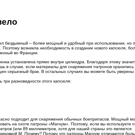
вело
ел бездымный – более мощный и удобный при использовании, но 
. Поэтому возникла необходимость в создании нового капсюля, бо
тенный во Франции.
ленка установлена прямо внутри цилиндра. Благодаря этому значи
шь в случае, если материалы для снаряжения патронов хранились
щен серьезный брак. В остальных случаях вы можете быть уверены
 три разновидности этого капсюля:
красно подходит для снаряжения обычных боеприпасов. Мощный м
овать на охоте патроны «Магнум». Поэтому, если вы используете 
етров (или 89 миллиметров, хотя для нашей страны это является
аркировкой М. Почему? Потому что патроны Магнум отличаются бол