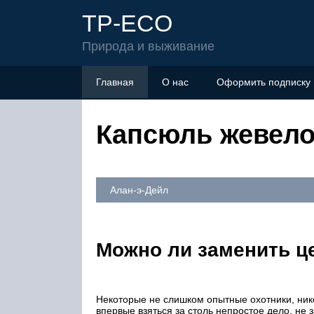
TP-ECO
Природа и выживание
Главная
О нас
Оформить подписку
Капсюль жевело
Алан-э-Дейл
Можно ли заменить ц
Некоторые не слишком опытные охотники, ник
впервые взяться за столь непростое дело, не