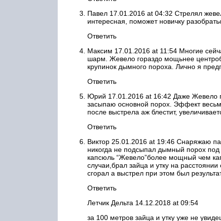
Павел 17.01.2016 at 04:32 Стрелял жеве
интересная, поможет новичку разобратьс
Ответить
Максим 17.01.2016 at 11:54 Многие сей
шарм. Жевело гораздо мощьнее центроб
крупинок дымного пороха. Лично я предп
Ответить
Юрий 17.01.2016 at 16:42 Даже Жевело 
засыпаю основной порох. Эффект весьма
после выстрела аж блестит, увеличивает
Ответить
Виктор 25.01.2016 at 19:46 Снаряжаю п
никогда не подсыпал дымный порох под 
капсюль “Жевело”более мощный чем кап
случаи,брал зайца и утку на расстоянии
сгорал а выстрел при этом был результ
Ответить
Летчик Дельта 14.12.2018 at 09:54
за 100 метров зайца и утку уже не увид