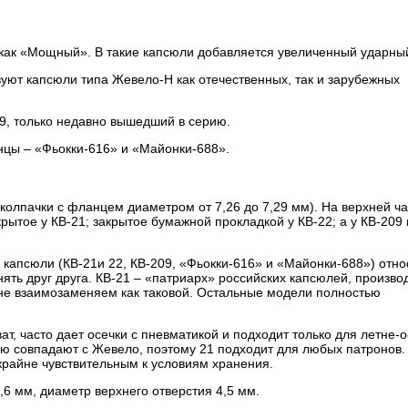
ак «Мощный». В такие капсюли добавляется увеличенный ударный
уют капсюли типа Жевело-Н как отечественных, так и зарубежных
9, только недавно вышедший в серию.
нцы – «Фьокки-616» и «Майонки-688».
(колпачки с фланцем диаметром от 7,26 до 7,29 мм). На верхней ча
рытое у КВ-21; закрытое бумажной прокладкой у КВ-22; а у КВ-209 
 капсюли (КВ-21и 22, КВ-209, «Фьокки-616» и «Майонки-688») отно
нять друг друга. КВ-21 – «патриарх» российских капсюлей, произво
не взаимозаменяем как таковой. Остальные модели полностью
т, часто дает осечки с пневматикой и подходит только для летне-
тью совпадают с Жевело, поэтому 21 подходит для любых патронов.
 крайне чувствительным к условиям хранения.
,6 мм, диаметр верхнего отверстия 4,5 мм.