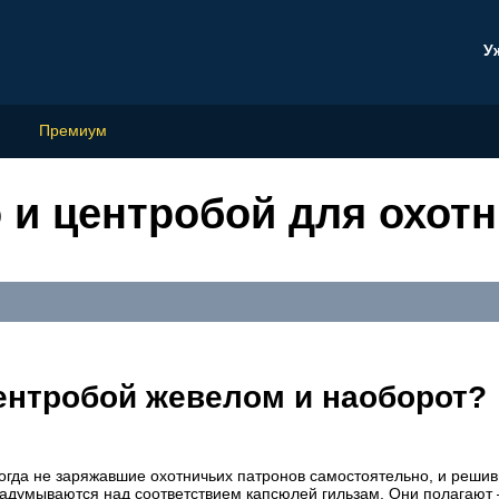
У
Премиум
 и центробой для охот
ентробой жевелом и наоборот?
огда не заряжавшие охотничьих патронов самостоятельно, и реши
 задумываются над соответствием капсюлей гильзам. Они полагают 