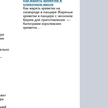
Как жарить креветки в
сливочном масле
Как жарить креветки на
сковороде в панцире Жареные
креветки в панцире с чесноком
Берем для приготовления: —
Килограмм королевских
креветок....
при
лее
тельно
 –
ожет
при
ьшей