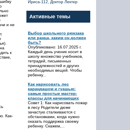
ошибку
Ириса-112, Доктор Лектер
ю
льно
ожет
Активные темы
е
ачи и не
Выбор школьного рюкзака
т.
или ранца, каким он должен
и
быть?
ья).
Опубликовано: 16.07.2025 г.
 на
Каждый день ученик носит в
дить к
школу множество учебников,
ствие,
тетрадей, письменных
принадлежностей и других
необходимых вещей. Чтобы
ребенку...
Как нарисовать лес
карандашом и гуашью:
самые простые мастер-
классы для начинающих
Совет 1: Как нарисовать пожар
сь
в лесу Родители дюже
зачастую сталкиваются с
о. Как-
обстановками, когда нужно
оказать поддержка своему
ребенку. Скажем,...