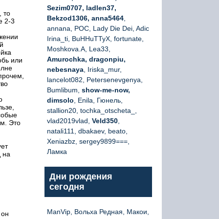
Sezim0707, ladlen37,
 то
Bekzod1306, anna5464
,
е 2-3
annana, РОС, Lady Die Dei, Adic
яжении
Irina_ti, BuHHuTTyX, fortunate,
й
Moshkova.A, Lea33,
ойка
Amurochka, dragonpiu,
обь или
олне
nebesnaya
, Iriska_mur,
прочем,
lancelot082, Petersenevgenya,
тво
Bumlibum,
show-me-now,
о
dimsolo
, Enila, Гюнель,
льзе,
stallion20, tochka_otscheta_,
собые
vlad2019vlad,
Veld350
,
м. Это
natali111, dbakaev, beato,
Xeniazbz, sergey9899===,
ует
Ламка
 на
Дни рождения
сегодня
ManVip, Вольха Редная, Макои,
 он