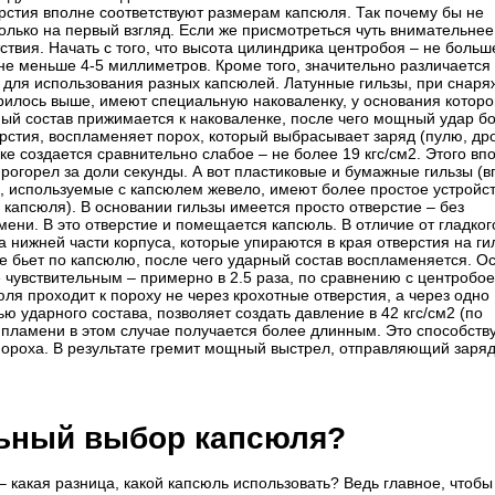
ерстия вполне соответствуют размерам капсюля. Так почему бы не
олько на первый взгляд. Если же присмотреться чуть внимательнее,
твия. Начать с того, что высота цилиндрика центробоя – не больш
 не меньше 4-5 миллиметров. Кроме того, значительно различается
х для использования разных капсюлей. Латунные гильзы, при снар
орилось выше, имеют специальную наковаленку, у основания которо
ый состав прижимается к наковаленке, после чего мощный удар б
ерстия, воспламеняет порох, который выбрасывает заряд (пулю, др
ке создается сравнительно слабое – не более 19 кгс/см2. Этого вп
рогорел за доли секунды. А вот пластиковые и бумажные гильзы (в
), используемые с капсюлем жевело, имеют более простое устройс
 капсюля). В основании гильзы имеется просто отверстие – без
ени. В это отверстие и помещается капсюль. В отличие от гладког
 нижней части корпуса, которые упираются в края отверстия на ги
же бьет по капсюлю, после чего ударный состав воспламеняется. О
чувствительным – примерно в 2.5 раза, по сравнению с центробое
юля проходит к пороху не через крохотные отверстия, а через одно
 ударного состава, позволяет создать давление в 42 кгс/см2 (по
к пламени в этом случае получается более длинным. Это способств
роха. В результате гремит мощный выстрел, отправляющий заряд
льный выбор капсюля?
какая разница, какой капсюль использовать? Ведь главное, чтобы