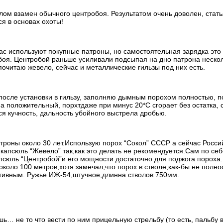
лом взамен обычного центробоя. Результатом очень доволен, стать
я в основах охоты!
час используют покупные патроны, но самостоятельная зарядка это
оя. Центробой раньше усиливали подсыпая на дно патрона неско
очитаю жевело, сейчас и металлические гильзы под них есть.
после установки в гильзу, заполняю дымным порохом полностью, п
 положительный, порхтдаже при минус 20*С сгорает без остатка, 
ся кучность, дальность убойного выстрела дробью.
атроны около 30 лет.Использую порох “Сокол” СССР а сейчас Росси
капсюль “Жевело” так,как это делать не рекомендуется.Сам по себ
сюль “Центробой”и его мощности достаточно для поджога пороха
 около 100 метров,хотя замечал,что порох в стволе,как-бы не полн
ативным. Ружье ИЖ-54,штучное,длинна стволов 750мм.
ешь… не то что вести по ним прицельную стрельбу (то есть, пальбу