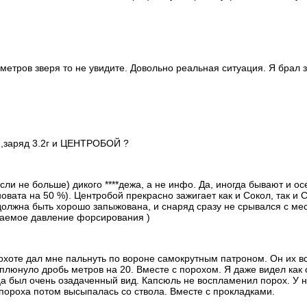
0 метров зверя то не увидите. Довольно реальная ситуация. Я брал 
4 ,заряд 3.2г и ЦЕНТРОБОЙ ?
сли не больше) дикого ****дежа, а не инфо. Да, иногда бывают и ос
новата на 50 %). Центробой прекрасно зажигает как и Сокол, так и 
должна быть хорошо запыжована, и снаряд сразу не срывался с мес
ываемое давление форсирования )
 охоте дал мне пальнуть по вороне самокрутным патроном. Он их в
плюнуло дробь метров на 20. Вместе с порохом. Я даже видел как 
ца был очень озадаченный вид. Капсюль не воспламенил порох. У н
 пороха потом высыпалась со ствола. Вместе с прокладками.