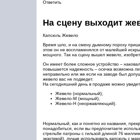
Ответить
На сцену выходит же
Капсюль Жевело
Время шло, и на смену дымному пороху приш
этом он не воспламенялся от малейшей искры
мощного. Так на сцену вышел жевело, изобре
Он имеет более сложное устройство – накова
повышается надежность – осечка возможна ли
неправильно или же если на заводе был допу
жевело вас не подведет.
На сегодняшний день в продаже можно увидеть
Жевело (нормальный);
Жевело-М (мощный);
Жевело-Н (неоржавляющий).
Нормальный, как и понятно из названия, пре
понадобиться, если вы предпочитаете использ
стрельбе патроны с гильзой длиной 76 миллим
экзотикой), лучше использовать капсюль с м