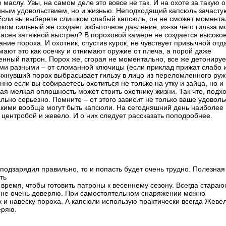
 маслу. Увы, на самом деле это вовсе не так. И на охоте за такую 
нным удовольствием, но и жизнью. Неподходящий капсюль зачасту
Если вы выберете слишком слабый капсюль, он не сможет момента
ком сильный же создает избыточное давление, из-за чего гильза м
опасен затяжной выстрел? В пороховой камере не создается высоко
ие пороха. И охотник, спустив курок, не чувствует привычной отд
ают это как осечку и отнимают оружие от плеча, а порой даже
нный патрон. Порох же, сгорая не моментально, все же детонируе
ыми разными – от сломанной ключицы (если приклад прижат слабо 
ыхнувший порох выбрасывает гильзу в лицо из переломленного руж
но если вы собираетесь охотиться не только на утку и зайца, но и
ая мелкая оплошность может стоить охотнику жизни. Так что, подхо
ьно серьезно. Помните – от этого зависит не только ваше удоволь
какими вообще могут быть капсюли. На сегодняшний день наиболее
центробой и жевело. И о них следует рассказать поподробнее.
е подзарядил правильно, то и попасть будет очень трудно. Полезная
ть
 время, чтобы готовить патроны к весеннему сезону. Всегда стараю
м не очень доверяю. При самостоятельном снаряжении можно
к и навеску пороха. А капсюли использую практически всегда Жевел
еряю.