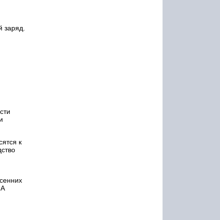
 заряд.
сти
и
сятся к
дство
осенних
 А