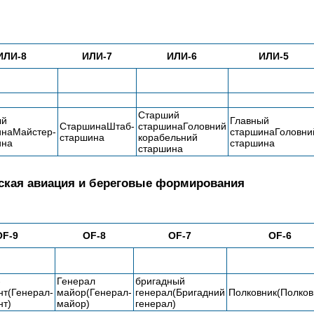
ИЛИ-8
ИЛИ-7
ИЛИ-6
ИЛИ-5
Старший
ый
Главный
СтаршинаШтаб-
старшинаГоловний
инаМайстер-
старшинаГоловни
старшина
корабельний
ина
старшина
старшина
рская авиация и береговые формирования
OF-9
OF-8
OF-7
OF-6
-
Генерал
бригадный
нт(Генерал-
майор(Генерал-
генерал(Бригадний
Полковник(Полков
нт)
майор)
генерал)