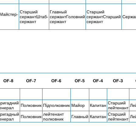
Старший
Главный
Старший
Майстер-
сержантШтаб-
сержантГоловний
сержантСтарший
Сержа
сержант
сержант
сержант
OF-8
OF-7
OF-6
OF-5
OF-4
OF-3
ригадний
Старший
Полковник
Підполковник
Майор
Капитан
Ле
енерал
лейтенант
ригадный
лейтенант
Старший
Полковник
Главный
Капитан
Ле
енерал
полковник
лейтенант