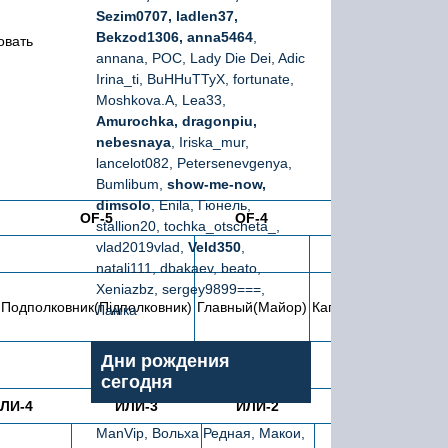
Sezim0707, ladlen37,
Bekzod1306, anna5464
,
овать
annana, РОС, Lady Die Dei, Adic
Irina_ti, BuHHuTTyX, fortunate,
Moshkova.A, Lea33,
Amurochka, dragonpiu,
nebesnaya
, Iriska_mur,
lancelot082, Petersenevgenya,
Bumlibum,
show-me-now,
dimsolo
, Enila, Гюнель,
OF-5
OF-4
OF-3
stallion20, tochka_otscheta_,
vlad2019vlad,
Veld350
,
natali111, dbakaev, beato,
Xeniazbz, sergey9899===,
С
Подполковник(Підполковник)
Главный(Майор)
Капитан(Капитан)
л
Ламка
л
Дни рождения
сегодня
ЛИ-4
ИЛИ-3
ИЛИ-2
ИЛИ-1
ManVip, Вольха Редная, Макои,