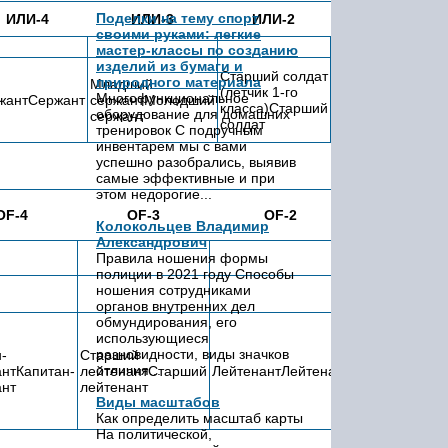
Поделки на тему спорт
ИЛИ-4
ИЛИ-3
ИЛИ-2
ИЛИ-1
своими руками: легкие
мастер-классы по созданию
изделий из бумаги и
Старший солдат
природного материала
Младший
(летчик 1-го
Солдат
Многофункциональное
жантСержант
сержантМолодший
класса)Старший
(Летчик)Солдат
оборудование для домашних
сержант
солдат
тренировок С подручным
инвентарем мы с вами
успешно разобрались, выявив
самые эффективные и при
этом недорогие...
OF-4
OF-3
OF-2
OF-1
Колокольцев Владимир
Александрович
Правила ношения формы
полиции в 2021 году Способы
ношения сотрудниками
органов внутренних дел
обмундирования, его
использующиеся
разновидности, виды значков
-
Старший
Младший
отличия...
антКапитан-
лейтенантСтарший
ЛейтенантЛейтенант
лейтенантМо
ант
лейтенант
лейтенант
Виды масштабов
Как определить масштаб карты
На политической,