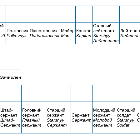
ий
Старший
Полковник
Підполковник
Майор
Капітан
лейтенант
Лейтенан
ый
Polkovnyk
Пидполковник
Мэр
Kapitan
Starshyy
Лейтен
Лейтенант
Зачислен
Штаб-
Головний
Старший
Молодший
Старший
сержант
сержант
сержант
Сержант
сержант
солдат
С
Штаб-
Главный
Starshyy
Сержант
Молодой
Starshyy
С
Сержант
сержант
Сержант
сержант
Soldat