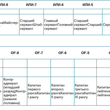
ЛИ-8
ИЛИ-7
ИЛИ-6
ИЛИ-5
Старший
Главный
Старший
наМайстер-
сержантШтаб-
сержантГоловний
сержантСтарший
Сер
т
сержант
сержант
сержант
OF-8
OF-7
OF-6
OF-5
Контр-
адмирал
Капитан
Капитан
Капитан
(младший
Капитан
первого
второго
третьего
р-
разряд)Контр-
лейтен
рангаКапитан
рангаКапитан
рангаКапітан
адмірал
лейтен
I рангу
II рангу
III рангу
(нижняя
половина)