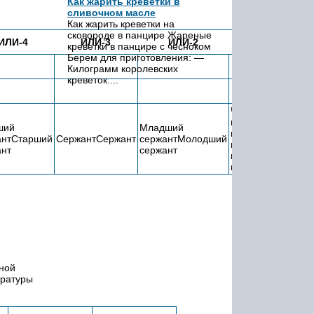
Как жарить креветки в
сливочном масле
Как жарить креветки на
сковороде в панцире Жареные
ИЛИ-4
ИЛИ-3
ИЛИ-2
ИЛИ-1
креветки в панцире с чесноком
Берем для приготовления: —
Килограмм королевских
креветок....
Частный
первый
ший
Младший
классЛетчик
антСтарший
СержантСержант
сержантМолодший
Ч
первого
ант
сержант
классаСтарший
матрос
ной
уратуры