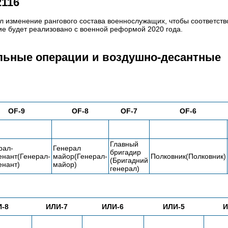
2116
ил изменение рангового состава военнослужащих, чтобы соответств
е будет реализовано с военной реформой 2020 года.
льные операции и воздушно-десантные
OF-9
OF-8
OF-7
OF-6
Главный
рал-
Генерал
бригадир
енант(Генерал-
майор(Генерал-
Полковник(Полковник)
(Бригадний
енант)
майор)
генерал)
-8
ИЛИ-7
ИЛИ-6
ИЛИ-5
И