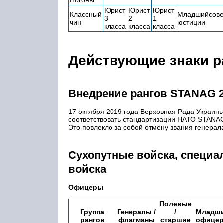
Погоны
Юрист
Юрист
Юрист
Классный
Младшийсове
3
2
1
чин
юстиции
класса
класса
класса
Действующие знаки р
Внедрение рангов STANAG 
17 октября 2019 года Верховная Рада Украин
соответствовать стандартизации НАТО STANAG
Это повлекло за собой отмену звания генерала
Сухопутные войска, специа
войска
Офицеры
Полевые
Группа
Генералы /
/
Младш
рангов
флагманы
старшие
офице