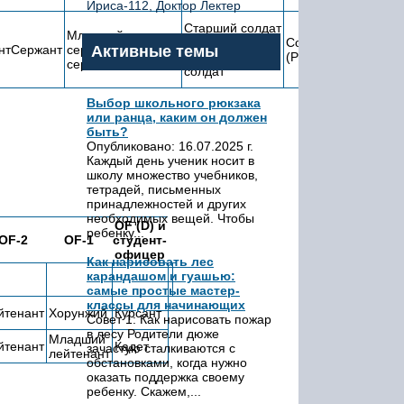
Ириса-112, Доктор Лектер
Старший солдат
Младший
(Рядовой 1-го
Солдат
нтСержант
сержантМолодший
Активные темы
класса)Старший
(Рядовой)Солдат
сержант
солдат
Выбор школьного рюкзака
или ранца, каким он должен
быть?
Опубликовано: 16.07.2025 г.
Каждый день ученик носит в
школу множество учебников,
тетрадей, письменных
принадлежностей и других
необходимых вещей. Чтобы
OF (D) и
ребенку...
OF-2
OF-1
студент-
офицер
Как нарисовать лес
карандашом и гуашью:
самые простые мастер-
классы для начинающих
йтенант
Хорунжий
Курсант
Совет 1: Как нарисовать пожар
в лесу Родители дюже
Младший
йтенант
Кадет
зачастую сталкиваются с
лейтенант
обстановками, когда нужно
оказать поддержка своему
ребенку. Скажем,...