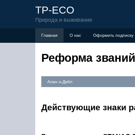
TP-ECO
Природа и выживание
Главная
О нас
Оформить подписку
Реформа званий 
Алан-э-Дейл
Действующие знаки р