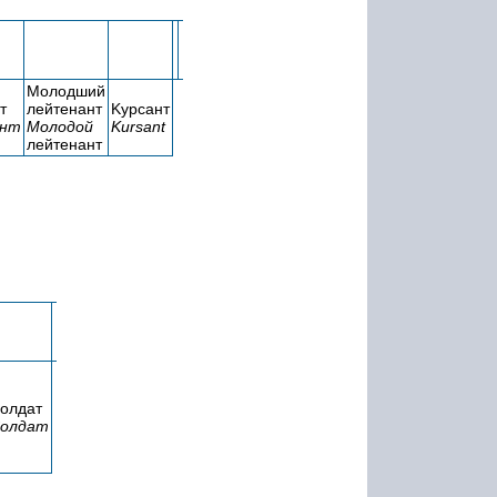
Молодший
т
лейтенант
Kурсант
ант
Молодой
Kursant
лейтенант
олдат
олдат