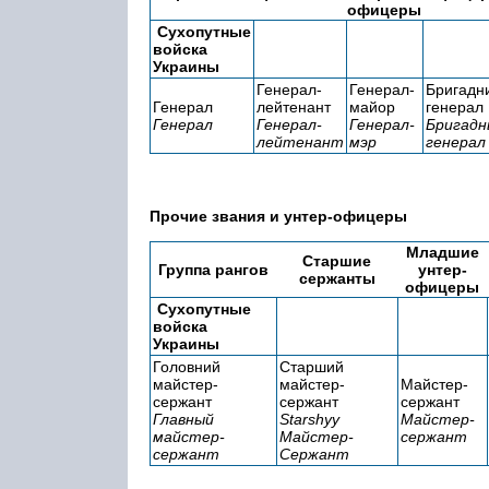
офицеры
Сухопутные
войска
Украины
Генерал-
Генерал-
Бригадн
Генерал
лейтенант
майор
генерал
Генерал
Генерал-
Генерал-
Бригадн
лейтенант
мэр
генерал
Прочие звания и унтер-офицеры
Младшие
Старшие
Группа рангов
унтер-
сержанты
офицеры
Сухопутные
войска
Украины
Головний
Старший
майстер-
майстер-
Майстер-
сержант
сержант
сержант
Главный
Starshyy
Майстер-
майстер-
Майстер-
сержант
сержант
Сержант