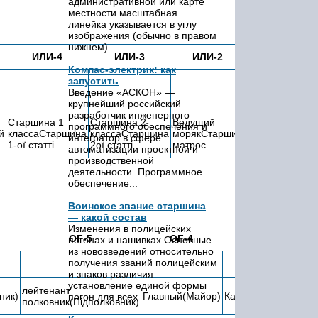
административной или карте
местности масштабная
линейка указывается в углу
изображения (обычно в правом
нижнем)....
ИЛИ-4
ИЛИ-3
ИЛИ-2
ИЛИ-1
Компас-электрик: как
запустить
Введение «АСКОН» —
крупнейший российский
разработчик инженерного
Старшина 1
Старшина 2
Ведущий
программного обеспечения и
й
классаСтаршина
классаСтаршина
морякСтарший
МорякМатрос
интегратор в сфере
1-ої статті
2ої статті
матрос
автоматизации проектной и
производственной
деятельности. Программное
обеспечение...
Воинское звание старшина
— какой состав
Изменения в полицейских
OF-5
OF-4
OF-3
погонах и нашивках Основные
из нововведений относительно
получения званий полицейским
и знаков различия —
С
установление единой формы
лейтенант
ник)
Главный(Майор)
Капитан(Капитан)
л
погон для всех...
полковник(Підполковник)
л