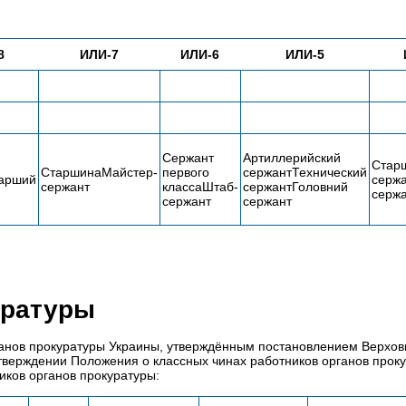
8
ИЛИ-7
ИЛИ-6
ИЛИ-5
Сержант
Артиллерийский
Стар
СтаршинаМайстер-
первого
сержантТехнический
арший
серж
сержант
классаШтаб-
сержантГоловний
серж
сержант
сержант
уратуры
ганов прокуратуры Украины, утверждённым постановлением Верхов
утверждении Положения о классных чинах работников органов прок
иков органов прокуратуры: