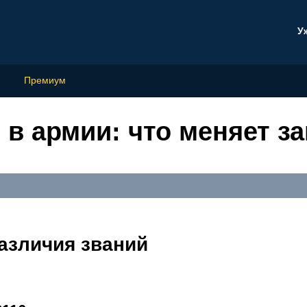
У
Премиум
в армии: что меняет за
азличия званий