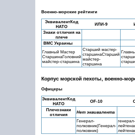
Военно-морские рейтинги
ЭквивалентКод
ИЛИ-9
НАТО
Знаки отличия на
плече
ВМС Украины
Старший мастер-
Главный Мастер
Главн
старшинаСтарший
СтаршинаГоловний
старш
майстер-
майстер-старшина
старш
старшина
Корпус морской пехоты, военно-мо
Офицеры
ЭквивалентКод
OF-10
НАТО
Плечознаки
Нет эквивалента
отличия
Генерал-
генерал
полковник(Генерал-
лейтена
полковник)
лейтена