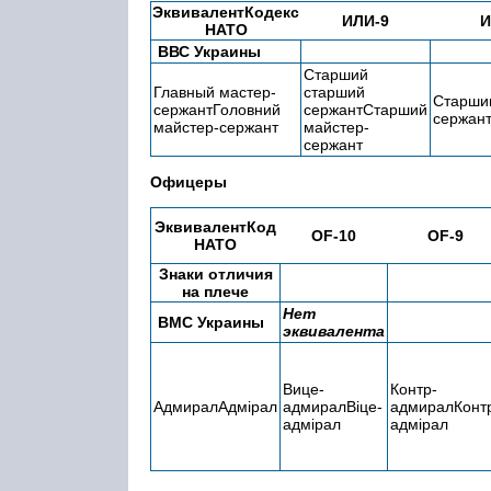
ЭквивалентКодекс
ИЛИ-9
И
НАТО
ВВС Украины
Старший
Главный мастер-
старший
Старши
сержантГоловний
сержантСтарший
сержан
майстер-сержант
майстер-
сержант
Офицеры
ЭквивалентКод
OF-10
OF-9
НАТО
Знаки отличия
на плече
Нет
ВМС Украины
эквивалента
Вице-
Контр-
АдмиралАдмірал
адмиралВіце-
адмиралКонт
адмірал
адмірал