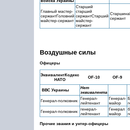
войска Украины
Старший
Главный мастер-
старший
Старшина
сержантГоловний
сержантСтарший
сержант
майстер-сержант
майстер-
сержант
Воздушные силы
Офицеры
ЭквивалентКодекс
OF-10
OF-9
НАТО
Нет
ВВС Украины
эквивалента
Генерал-
Генерал-
Б
Генерал-полковник
лейтенант
майор
г
генерал-
Генерал
б
Генерал-полковник
лейтенант
майор
г
Прочие звания и унтер-офицеры