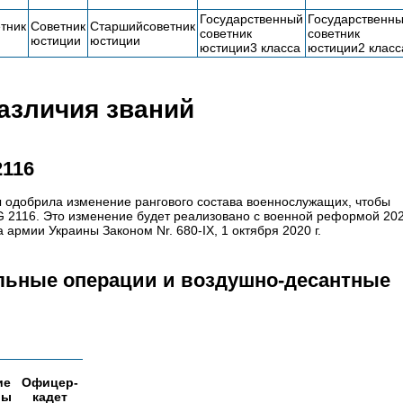
Государственный
Государственн
тник
Советник
Старшийсоветник
советник
советник
юстиции
юстиции
юстиции3 класса
юстиции2 класс
азличия званий
2116
ы одобрила изменение рангового состава военнослужащих, чтобы
 2116. Это изменение будет реализовано с военной реформой 202
 армии Украины Законом Nr. 680-IX, 1 октября 2020 г.
льные операции и воздушно-десантные
ие
Офицер-
ры
кадет