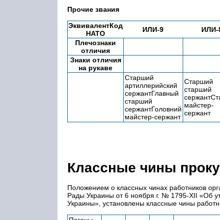
Прочие звания
ЭквивалентКод
ИЛИ-9
ИЛИ-
НАТО
Плечознаки
отличия
Знаки отличия
на рукаве
Старший
Старший
артиллерийский
старший
сержантГлавный
сержантСт
старший
майстер-
сержантГоловний
сержант
майстер-сержант
Классные чины прок
Положением о классных чинах работников ор
Рады Украины от 6 ноября г. № 1795-XII «Об 
Украины», установлены классные чины работн