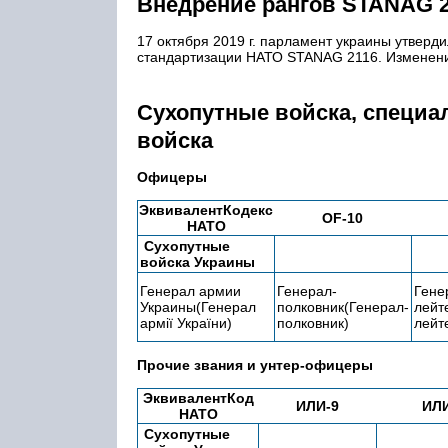
Внедрение рангов STANAG 
17 октября 2019 г. парламент украины утверд
стандартизации НАТО STANAG 2116. Изменени
Сухопутные войска, специа
войска
Офицеры
ЭквивалентКодекс
OF-10
НАТО
Сухопутные
войска Украины
Генерал армии
Генерал-
Гене
Украины(Генерал
полковник(Генерал-
лейт
армії України)
полковник)
лейт
Прочие звания и унтер-офицеры
ЭквивалентКод
ИЛИ-9
ИЛИ
НАТО
Сухопутные