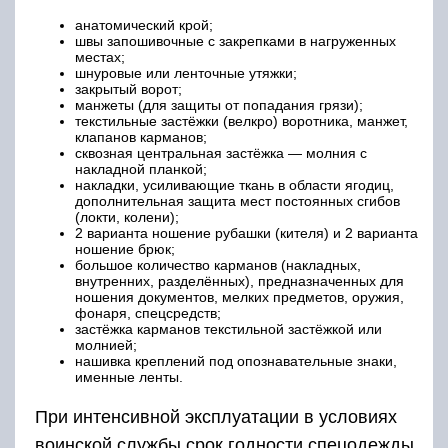
анатомический крой;
швы запошивочные с закрепками в нагруженных
местах;
шнуровые или ленточные утяжки;
закрытый ворот;
манжеты (для защиты от попадания грязи);
текстильные застёжки (велкро) воротника, манжет,
клапанов карманов;
сквозная центральная застёжка — молния с
накладной планкой;
накладки, усиливающие ткань в области ягодиц,
дополнительная защита мест постоянных сгибов
(локти, колени);
2 варианта ношение рубашки (кителя) и 2 варианта
ношение брюк;
большое количество карманов (накладных,
внутренних, разделённых), предназначенных для
ношения документов, мелких предметов, оружия,
фонаря, спецсредств;
застёжка карманов текстильной застёжкой или
молнией;
нашивка креплений под опознавательные знаки,
именные ленты.
При интенсивной эксплуатации в условиях
воинской службы срок годности спецодежды