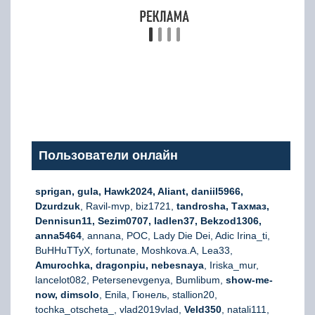
Пользователи онлайн
sprigan, gula, Hawk2024, Aliant, daniil5966,
Dzurdzuk
, Ravil-mvp, biz1721,
tandrosha, Тахмаз,
Dennisun11, Sezim0707, ladlen37, Bekzod1306,
anna5464
, annana, РОС, Lady Die Dei, Adic Irina_ti,
BuHHuTTyX, fortunate, Moshkova.A, Lea33,
Amurochka, dragonpiu, nebesnaya
, Iriska_mur,
lancelot082, Petersenevgenya, Bumlibum,
show-me-
now, dimsolo
, Enila, Гюнель, stallion20,
tochka_otscheta_, vlad2019vlad,
Veld350
, natali111,