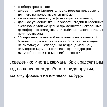
свобода кроя в шаге;
широкий пояс (ленточная регулировка) под ремень,
для чего на поясе имеются шлёвки;
застёжка-молния в гульфике закрытая планкой;
двойное усиление ткани в области ягодиц и коленных
суставов; с этой же целью применяются наколенные
демпферные вкладыши или съёмные наколенники из
полипропилена;
10 карманов различной величины и назначения: 2
боковых прорезных на молнии, 2 задних накладных
на липучке; 2 — спереди на бедре (с молнией);
накладные карманы с обеих сторон бедра (на
липучке), голени (на молнии) — всего 4;
К сведению: Иногда карманы брюк рассчитаны
под ношение определённого вида оружия,
поэтому формой напоминают кобуру.