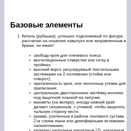
Базовые элементы
Китель (рубашка), успешно подгоняемый по фигуре,
рассчитан на ношение навыпуск или заправленным в
брюки, он имеет:
свободу кроя для плечевого пояса;
вентиляционные отверстия или сетку в
проймах;
высокий ворот, регулируемый текстильными
застёжками на 2 положения (стойка или
отворот);
приталенность кроя, или ленточные утяжки для
прилегания;
центральную двустороннюю застёжку-молнию
под защитной планкой на липучке;
манжеты (на велкро); иногда нижний край
делают скошенным, с утяжкой, чтобы защитить
тыльную сторону кисти;
рукава, усиленные в районе локтевого сустава
2-м слоем ткани или демпферными вставками-
налокотниками;
карманы нагрудные накладные (2), наклонные