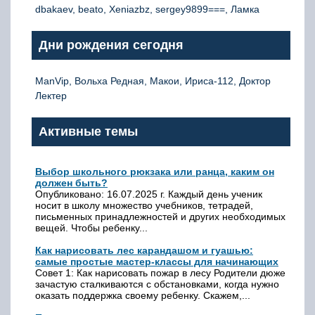
dbakaev, beato, Xeniazbz, sergey9899===, Ламка
Дни рождения сегодня
ManVip, Вольха Редная, Макои, Ириса-112, Доктор
Лектер
Активные темы
Выбор школьного рюкзака или ранца, каким он
должен быть?
Опубликовано: 16.07.2025 г. Каждый день ученик
носит в школу множество учебников, тетрадей,
письменных принадлежностей и других необходимых
вещей. Чтобы ребенку...
Как нарисовать лес карандашом и гуашью:
самые простые мастер-классы для начинающих
Совет 1: Как нарисовать пожар в лесу Родители дюже
зачастую сталкиваются с обстановками, когда нужно
оказать поддержка своему ребенку. Скажем,...