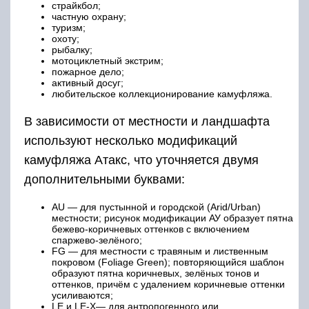
страйкбол;
частную охрану;
туризм;
охоту;
рыбалку;
мотоциклетный экстрим;
пожарное дело;
активный досуг;
любительское коллекционирование камуфляжа.
В зависимости от местности и ландшафта
используют несколько модификаций
камуфляжа Атакс, что уточняется двумя
дополнительными буквами:
AU — для пустынной и городской (Arid/Urban)
местности; рисунок модификации АУ образует пятна
бежево-коричневых оттенков с включением
спаржево-зелёного;
FG — для местности с травяным и лиственным
покровом (Foliage Green); повторяющийся шаблон
образуют пятна коричневых, зелёных тонов и
оттенков, причём с удалением коричневые оттенки
усиливаются;
LE и LE-X— для антропогенного или