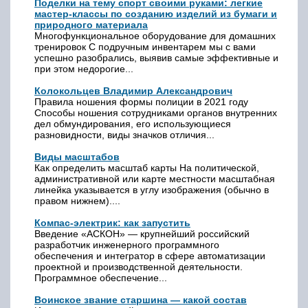
Поделки на тему спорт своими руками: легкие
мастер-классы по созданию изделий из бумаги и
природного материала
Многофункциональное оборудование для домашних
тренировок С подручным инвентарем мы с вами
успешно разобрались, выявив самые эффективные и
при этом недорогие...
Колокольцев Владимир Александрович
Правила ношения формы полиции в 2021 году
Способы ношения сотрудниками органов внутренних
дел обмундирования, его использующиеся
разновидности, виды значков отличия...
Виды масштабов
Как определить масштаб карты На политической,
административной или карте местности масштабная
линейка указывается в углу изображения (обычно в
правом нижнем)....
Компас-электрик: как запустить
Введение «АСКОН» — крупнейший российский
разработчик инженерного программного
обеспечения и интегратор в сфере автоматизации
проектной и производственной деятельности.
Программное обеспечение...
Воинское звание старшина — какой состав