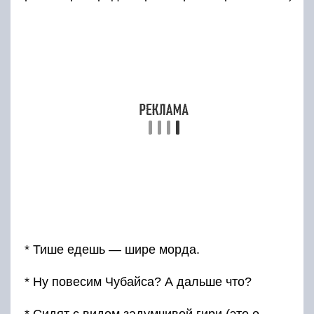
* Тише едешь — шире морда.
* Ну повесим Чубайса? А дальше что?