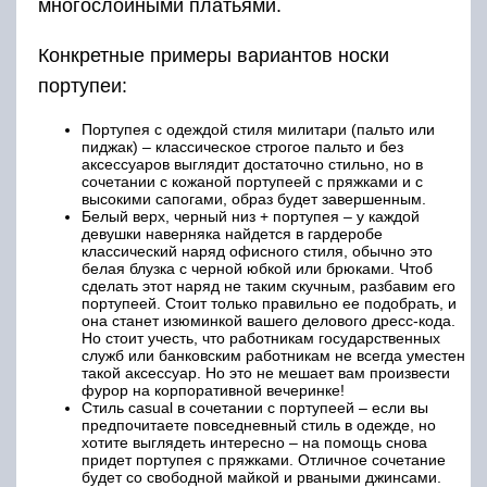
многослойными платьями.
Конкретные примеры вариантов носки
портупеи:
Портупея с одеждой стиля милитари (пальто или
пиджак) – классическое строгое пальто и без
аксессуаров выглядит достаточно стильно, но в
сочетании с кожаной портупеей с пряжками и с
высокими сапогами, образ будет завершенным.
Белый верх, черный низ + портупея – у каждой
девушки наверняка найдется в гардеробе
классический наряд офисного стиля, обычно это
белая блузка с черной юбкой или брюками. Чтоб
сделать этот наряд не таким скучным, разбавим его
портупеей. Стоит только правильно ее подобрать, и
она станет изюминкой вашего делового дресс-кода.
Но стоит учесть, что работникам государственных
служб или банковским работникам не всегда уместен
такой аксессуар. Но это не мешает вам произвести
фурор на корпоративной вечеринке!
Стиль casual в сочетании с портупеей – если вы
предпочитаете повседневный стиль в одежде, но
хотите выглядеть интересно – на помощь снова
придет портупея с пряжками. Отличное сочетание
будет со свободной майкой и рваными джинсами.