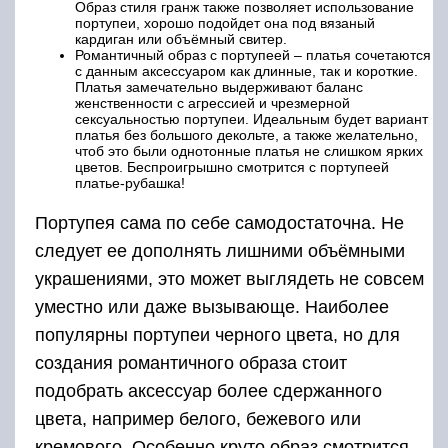
Образ стиля гранж также позволяет использование
портупеи, хорошо подойдет она под вязаный
кардиган или объёмный свитер.
Романтичный образ с портупеей – платья сочетаются
с данным аксессуаром как длинные, так и короткие.
Платья замечательно выдерживают баланс
женственности с агрессией и чрезмерной
сексуальностью портупеи. Идеальным будет вариант
платья без большого декольте, а также желательно,
чтоб это были однотонные платья не слишком ярких
цветов. Беспроигрышно смотрится с портупеей
платье-рубашка!
Портупея сама по себе самодостаточна. Не
следует ее дополнять лишними объёмными
украшениями, это может выглядеть не совсем
уместно или даже вызывающе. Наиболее
популярны портупеи черного цвета, но для
создания романтичного образа стоит
подобрать аксессуар более сдержанного
цвета, например белого, бежевого или
кремового. Особенно круто образ смотрится,