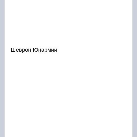
Шеврон Юнармии