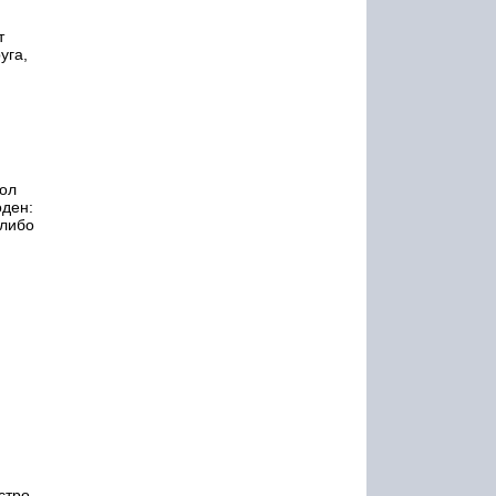
т
уга,
Мол
оден:
 либо
стро,