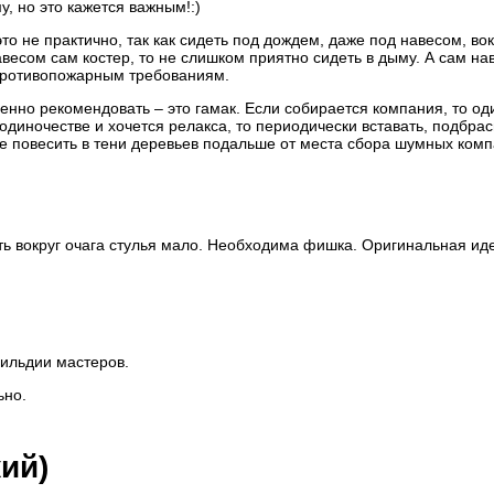
, но это кажется важным!:)
то не практично, так как сидеть под дождем, даже под навесом, вок
весом сам костер, то не слишком приятно сидеть в дыму. А сам на
т противопожарным требованиям.
нно рекомендовать – это гамак. Если собирается компания, то од
в одиночестве и хочется релакса, то периодически вставать, подбра
е повесить в тени деревьев подальше от места сбора шумных комп
ть вокруг очага стулья мало. Необходима фишка. Оригинальная ид
гильдии мастеров.
ьно.
ий)