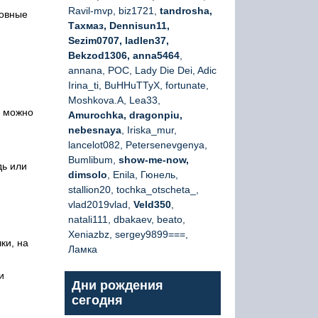
Ravil-mvp, biz1721,
tandrosha,
новные
Тахмаз, Dennisun11,
Sezim0707, ladlen37,
Bekzod1306, anna5464
,
annana, РОС, Lady Die Dei, Adic
Irina_ti, BuHHuTTyX, fortunate,
Moshkova.A, Lea33,
о можно
Amurochka, dragonpiu,
nebesnaya
, Iriska_mur,
lancelot082, Petersenevgenya,
Bumlibum,
show-me-now,
дь или
dimsolo
, Enila, Гюнель,
stallion20, tochka_otscheta_,
vlad2019vlad,
Veld350
,
natali111, dbakaev, beato,
Xeniazbz, sergey9899===,
ки, на
Ламка
и
Дни рождения
сегодня