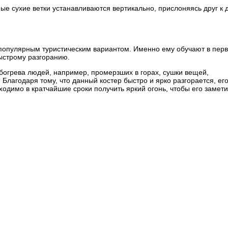
 сухие ветки устанавливаются вертикально, прислоняясь друг к 
 популярным туристическим вариантом. Именно ему обучают в пер
быстрому разгоранию.
богрева людей, например, промерзших в горах, сушки вещей,
Благодаря тому, что данный костер быстро и ярко разгорается, ег
ходимо в кратчайшие сроки получить яркий огонь, чтобы его замети