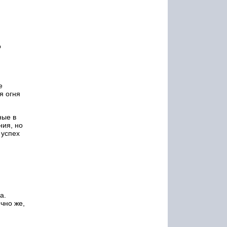
о
е
я огня
ные в
ния, но
 успех
а.
ечно же,