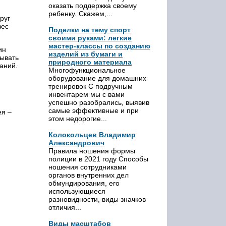
оказать поддержка своему
ребенку. Скажем,...
руг
вес
Поделки на тему спорт
своими руками: легкие
мастер-классы по созданию
ин
изделий из бумаги и
сывать
природного материала
аний.
Многофункциональное
оборудование для домашних
тренировок С подручным
инвентарем мы с вами
успешно разобрались, выявив
самые эффективные и при
ея –
этом недорогие...
Колокольцев Владимир
Александрович
Правила ношения формы
полиции в 2021 году Способы
ношения сотрудниками
органов внутренних дел
обмундирования, его
использующиеся
разновидности, виды значков
отличия...
Виды масштабов