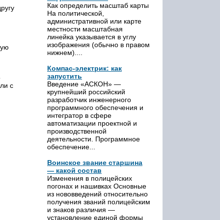
Как определить масштаб карты
другу
На политической,
административной или карте
местности масштабная
линейка указывается в углу
изображения (обычно в правом
вую
нижнем)....
Компас-электрик: как
запустить
о
Введение «АСКОН» —
ли с
крупнейший российский
разработчик инженерного
программного обеспечения и
интегратор в сфере
автоматизации проектной и
производственной
деятельности. Программное
обеспечение...
Воинское звание старшина
— какой состав
Изменения в полицейских
погонах и нашивках Основные
из нововведений относительно
получения званий полицейским
и знаков различия —
установление единой формы