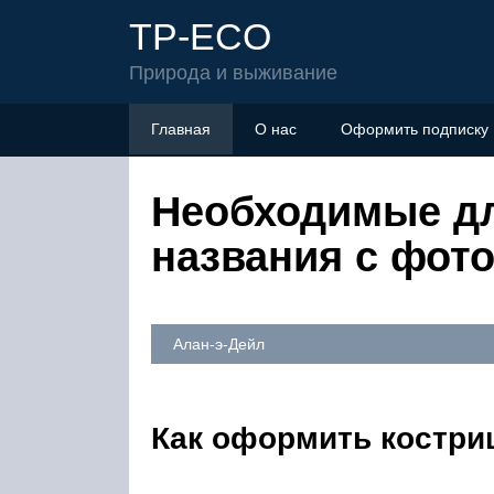
TP-ECO
Природа и выживание
Главная
О нас
Оформить подписку
Необходимые дл
названия с фот
Алан-э-Дейл
Как оформить костри