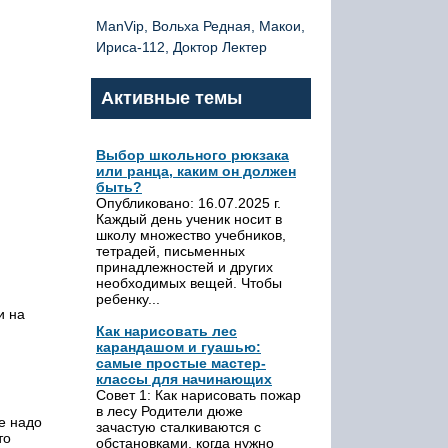
ManVip, Вольха Редная, Макои,
Ириса-112, Доктор Лектер
Активные темы
Выбор школьного рюкзака
или ранца, каким он должен
быть?
Опубликовано: 16.07.2025 г.
Каждый день ученик носит в
школу множество учебников,
тетрадей, письменных
принадлежностей и других
необходимых вещей. Чтобы
ребенку...
и на
Как нарисовать лес
карандашом и гуашью:
самые простые мастер-
классы для начинающих
Совет 1: Как нарисовать пожар
в лесу Родители дюже
е надо
зачастую сталкиваются с
то
обстановками, когда нужно