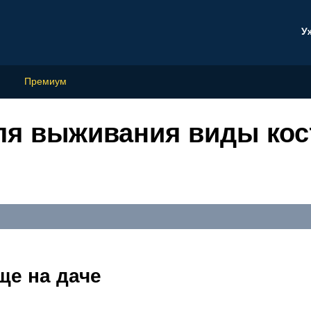
У
Премиум
я выживания виды кос
о
ще на даче