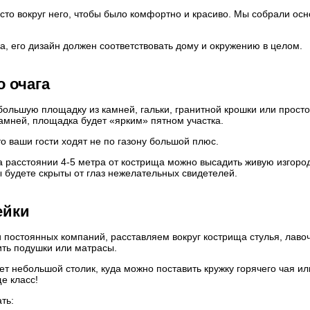
сто вокруг него, чтобы было комфортно и красиво. Мы собрали ос
а, его дизайн должен соответствовать дому и окружению в целом.
о очага
большую площадку из камней, гальки, гранитной крошки или прост
амней, площадка будет «ярким» пятном участка.
то ваши гости ходят не по газону большой плюс.
а расстоянии 4-5 метра от кострища можно высадить живую изгоро
ы будете скрыты от глаз нежелательных свидетелей.
ейки
и постоянных компаний, расставляем вокруг кострища стулья, лавоч
ить подушки или матрасы.
 небольшой столик, куда можно поставить кружку горячего чая ил
е класс!
ть: