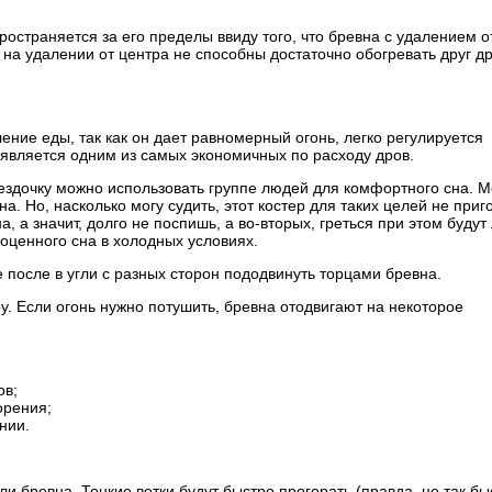
ространяется за его пределы ввиду того, что бревна с удалением о
 на удалении от центра не способны достаточно обогревать друг др
ение еды, так как он дает равномерный огонь, легко регулируется
 является одним из самых экономичных по расходу дров.
ездочку можно использовать группе людей для комфортного сна. 
а. Но, насколько могу судить, этот костер для таких целей не приг
, а значит, долго не поспишь, а во-вторых, греться при этом будут
ноценного сна в холодных условиях.
 после в угли с разных сторон пододвинуть торцами бревна.
у. Если огонь нужно потушить, бревна отодвигают на некоторое
ов;
орения;
нии.
и бревна. Тонкие ветки будут быстро прогорать (правда, не так бы