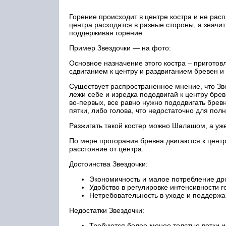
Горение происходит в центре костра и не расп
центра расходятся в разные стороны, а значит
поддерживая горение.
Пример Звездочки — на фото:
Основное назначение этого костра – приготовл
сдвиганием к центру и раздвиганием бревен и
Существует распространенное мнение, что Зв
лежи себе и изредка пододвигай к центру бревн
во-первых, все равно нужно пододвигать бревна
пятки, либо голова, что недостаточно для пол
Разжигать такой костер можно Шалашом, а уже
По мере прогорания бревна двигаются к центр
расстояние от центра.
Достоинства Звездочки:
Экономичность и малое потребление др
Удобство в регулировке интенсивности г
Нетребовательность в уходе и поддержа
Недостатки Звездочки:
Требуются более-менее толстые ветки ил