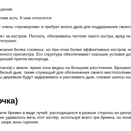
ещение.
оже есть. К ним относятся:
г очень «прожорлив» и требует много дров для поддержания своег
 за костром. Поспать, обогреваясь теплом такого костра, вряд ли
потухнет.
гания более сложных, но при этом более эффективных костров, н
нного присмотра. Его структура обеспечивает хорошие условия дл
роший приток кислорода.
налов с земли: яркие огни видны на большом расстоянии. Брошен
й белый дым, также служащий для обозначения своего местоположе
ны деревьев будут задерживать и рассеивать дым, снижая шансы на
чка)
 или бревен в виде лучей, расходящихся в разные стороны из центр
е удавалось жечь этот костер, используя всего три бревна, но кон
 шире зона горения.