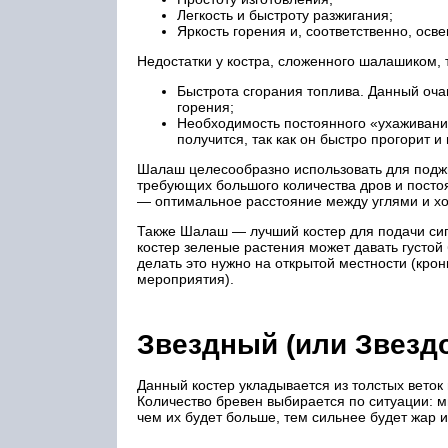
Легкость и быстроту разжигания;
Яркость горения и, соответственно, осв
Недостатки у костра, сложенного шалашиком, т
Быстрота сгорания топлива. Данный оча
горения;
Необходимость постоянного «ухаживания»
получится, так как он быстро прогорит и 
Шалаш целесообразно использовать для поджи
требующих большого количества дров и постоя
— оптимальное расстояние между углями и хо
Также Шалаш — лучший костер для подачи сиг
костер зеленые растения может давать густо
делать это нужно на открытой местности (кро
мероприятия).
Звездный (или Звездо
Данный костер укладывается из толстых веток
Количество бревен выбирается по ситуации: мн
чем их будет больше, тем сильнее будет жар и