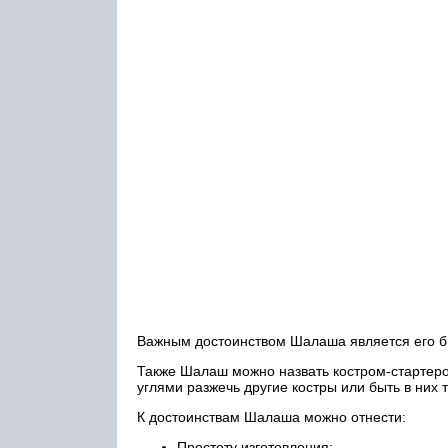
Важным достоинством Шалаша является его быс
Также Шалаш можно назвать костром-стартером
углями разжечь другие костры или быть в ни
К достоинствам Шалаша можно отнести:
Простоту изготовления;