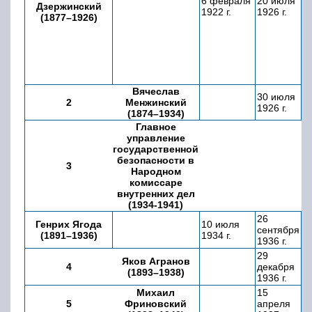
6 февраля
20 июля
4 
Дзержинский
1922 г.
1926 г.
1
(1877–1926)
Вячеслав
30 июля
1
2
Менжинский
1926 г.
19
(1874–1934)
Главное
управление
государственной
безопасности в
3
Народном
комиссаре
внутренних дел
(1934-1941)
26
Генрих Ягода
10 июля
2 
сентября
(1891–1936)
1934 г.
7
1936 г.
29
1
Яков Агранов
4
декабря
а
(1893–1938)
1936 г.
19
Михаил
15
2
5
Фриновский
апреля
м