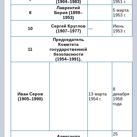
(1904–1983)
1951 г.
19
Лаврентий
5 марта
2
6
Берия (1899–
1953 г.
19
1953)
1
Сергей Круглов
Июнь
10
—
м
(1907–1977)
1953 г.
19
Председатель
Комитета
11
государственной
безопасности
(1954–1991).
8
4 
Иван Серов
13 марта
декабря
2
(1905–1990)
1954 г.
1958
д
года
25
Александр
1