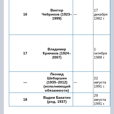
Виктор
17
1
16
Чебриков (1923–
—
декабря
о
1999)
1982 г.
19
Владимир
1
2
17
Крючков (1924–
октября
а
2007)
1988 г.
19
Леонид
Шебаршин
22
2
—
(1935–2012)
—
августа
а
(исполняющий
1991 г.
19
обязанности)
29
1
Вадим Бакатин
18
августа
я
(род. 1937)
1991 г.
19