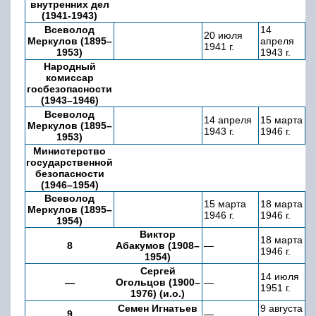
внутренних дел
(1941-1943)
Всеволод
14
1 
20 июля
Меркулов (1895–
апреля
2
1941 г.
1953)
1943 г.
д
Народный
комиссар
госбезопасности
(1943–1946)
Всеволод
2 
14 апреля
15 марта
Меркулов (1895–
3
1943 г.
1946 г.
1953)
д
Министерство
государственной
безопасности
(1946–1954)
Всеволод
15 марта
18 марта
Меркулов (1895–
3
1946 г.
1946 г.
1954)
Виктор
18 марта
1
8
Абакумов (1908–
—
1946 г.
19
1954)
Сергей
9
14 июля
—
Огольцов (1900–
—
а
1951 г.
1976) (и.о.)
19
Семен Игнатьев
9 августа
5
9
—