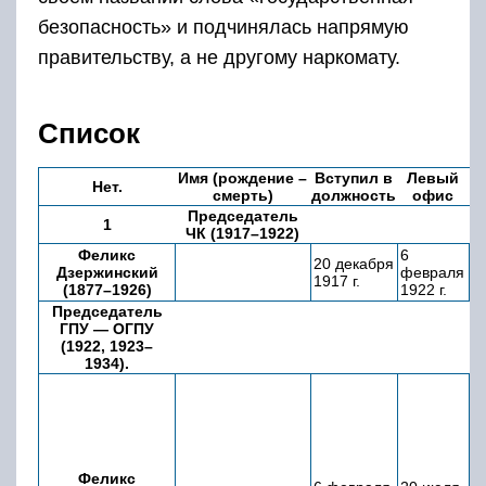
безопасность» и подчинялась напрямую
правительству, а не другому наркомату.
Список
Имя (рождение –
Вступил в
Левый
В
Нет.
смерть)
должность
офис
Председатель
1
ЧК (1917–1922)
Феликс
6
20 декабря
4 
Дзержинский
февраля
1917 г.
4
(1877–1926)
1922 г.
Председатель
ГПУ — ОГПУ
(1922, 1923–
1934).
Феликс