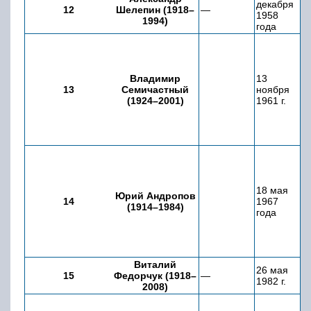
декабря
12
Шелепин (1918–
—
н
1958
1994)
19
года
Владимир
13
1
13
Семичастный
ноября
1
(1924–2001)
1961 г.
г
18 мая
Юрий Андропов
2
14
1967
(1914–1984)
19
года
Виталий
1
26 мая
15
Федорчук (1918–
—
д
1982 г.
2008)
19