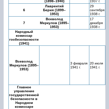
(1898–1940)
1937 г.
19
Лаврентий
29
1
6
Берия (1899–
сентября
д
1953)
1938 г.
19
Всеволод
17
3
7
Меркулов (1895–
декабря
ф
1953)
1938 г.
19
Народный
комиссар
госбезопасности
(1941)
Всеволод
3 февраля
20 июля
1
Меркулов (1895–
1941 г.
1941 г.
д
1953)
Главное
управление
государственной
безопасности в
Народном
комиссаре