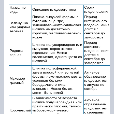
Название
Сроки
Описание плодового тела
вида
плодоношения
Плоско-выпуклой формы, с
Период
бугорком в центре,
интенсивного
Зеленушка
зеленовато-жёлто-оливковая
плодоношения
или рядовка
шляпка на достаточно
длится с
зелёная
короткой, желтовато-зелёной
сентября до
ножке
заморозков
Период
Шляпка полушаровидная или
активного
выпуклая, серно-желтого
Рядовка
плодоношения
окрашивания. Ножка
серная
длится с
волокнистая, одного цвета со
сентября до
шляпкой
заморозков
Шляпка полусферической,
затем плоской или вогнутой
Активное
формы, ярко-красного цвета,
образование
Мухомор
усеянная белыми
плодовых тел
красный
бородавчатого типа
с августа по
хлопьями. Ножка белая,
октябрь
может быть полой
В зависимости от возраста
Активное
шляпка полушаровидная или
образование
практически плоская, тёмно-
плодовых тел
Королевский
умброво-коричневого
с середины