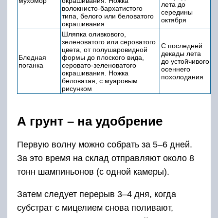
мухомор
окрашивания. Ножка
лета до
волокнисто-бархатистого
середины
типа, белого или беловатого
октября
окрашивания
Шляпка оливкового,
зеленоватого или сероватого
С последней
цвета, от полушаровидной
декады лета
Бледная
формы до плоского вида,
до устойчивого
поганка
серовато-зеленоватого
осеннего
окрашивания. Ножка
похолодания
беловатая, с муаровым
рисунком
А грунт – на удобрение
Первую волну можно собрать за 5–6 дней.
За это время на склад отправляют около 8
тонн шампиньонов (с одной камеры).
Затем следует перерыв 3–4 дня, когда
субстрат с мицелием снова поливают,