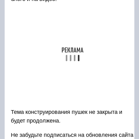
особенности
Отметим сразу, что не все изделия законны,
так кастет из фанеры является оружием,
которым можно нанести увечья, и за его
ношение вас могут привлечь к
ответственности. Мы расскажем только о тех
вариантах, которые можно делать без каких-
либо ограничений.