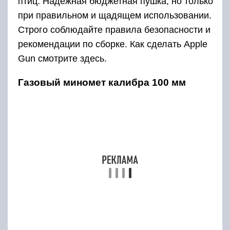
птиц. Надежная бюджетная пушка, но только
при правильном и щадящем использовании.
Строго соблюдайте правила безопасности и
рекомендации по сборке. Как сделать Apple
Gun смотрите здесь.
Газовый миномет калибра 100 мм
Самодельный миномет
Экспериментальная конструкция для
выстрелов объемных легких снарядов с
электронной начинкой. Некоторые результаты
приведены на видео. При повторении не
забывайте, то это не настоящий миномет, а
всего лишь тонкостенная труба из
пластмассы. Не все задуманные
эксперименты проведены с этой пушкой и по