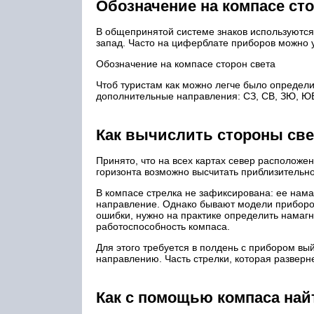
Обозначение на компасе сто
В общепринятой системе знаков используются п
запад. Часто на циферблате приборов можно уви
Обозначение на компасе сторон света
Чтоб туристам как можно легче было определи
дополнительные направления: СЗ, СВ, ЗЮ, Ю
Как вычислить стороны све
Принято, что на всех картах север расположен 
горизонта возможно высчитать приблизительно
В компасе стрелка не зафиксирована: ее нама
направление. Однако бывают модели приборов,
ошибки, нужно на практике определить намаг
работоспособность компаса.
Для этого требуется в полдень с прибором вы
направлению. Часть стрелки, которая развернет
Как с помощью компаса най