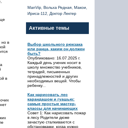
,
ManVip, Вольха Редная, Макои,
Ириса-112, Доктор Лектер
аще
Активные темы
 но в
Выбор школьного рюкзака
ной
или ранца, каким он должен
ится
быть?
Опубликовано: 16.07.2025 г.
Каждый день ученик носит в
на
школу множество учебников,
й
тетрадей, письменных
принадлежностей и других
ой в
необходимых вещей. Чтобы
ребенку...
Как нарисовать лес
карандашом и гуашью:
рочих
самые простые мастер-
анет
классы для начинающих
Совет 1: Как нарисовать пожар
в лесу Родители дюже
ких
зачастую сталкиваются с
ле
обстановками, когда нужно