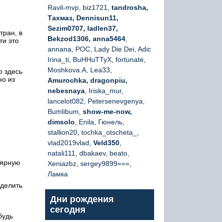
Ravil-mvp, biz1721,
tandrosha,
Тахмаз, Dennisun11,
Sezim0707, ladlen37,
тран, в
Bekzod1306, anna5464
,
ти это
annana, РОС, Lady Die Dei, Adic
Irina_ti, BuHHuTTyX, fortunate,
Moshkova.A, Lea33,
о здесь
но из
Amurochka, dragonpiu,
nebesnaya
, Iriska_mur,
lancelot082, Petersenevgenya,
Bumlibum,
show-me-now,
dimsolo
, Enila, Гюнель,
stallion20, tochka_otscheta_,
vlad2019vlad,
Veld350
,
natali111, dbakaev, beato,
лярную
Xeniazbz, sergey9899===,
Ламка
еделить
Дни рождения
сегодня
будь