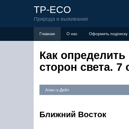
TP-ECO
Природа и выживание
Главная
О нас
Оформить подписку
Как определить 
сторон света. 7
Алан-э-Дейл
Ближний Восток