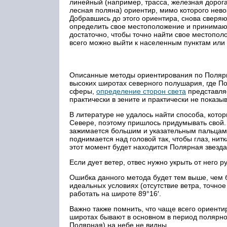
линейный (например, трасса, железная дорог
лесная поляна) ориентир, мимо которого нев
Добравшись до этого ориентира, снова сверя
определить свое местоположение и принимаю
достаточно, чтобы точно найти свое местопол
всего можно выйти к населенным пунктам или в
Описанные методы ориентирования по Полярно
высоких широтах северного полушария, где По
сферы,
определение сторон света
представляе
практически в зените и практически не показы
В литературе не удалось найти способа, кот
Севере, поэтому пришлось придумывать свой. 
зажимается большим и указательным пальцами
поднимается над головой так, чтобы глаз, нитк
этот момент будет находится Полярная звезда,
Если дует ветер, отвес нужно укрыть от него 
Ошибка данного метода будет тем выше, чем 
идеальных условиях (отсутствие ветра, точное
работать на широте 89°16′.
Важно также помнить, что чаще всего ориенти
широтах бывают в основном в период полярного
Полярная) на небе не видны