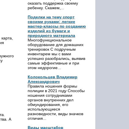
оказать поддержка своему
ребенку. Скажем,...
Поделки на тему спорт
своими руками: легкие
мастер-классы по созданию
изделий из бумаги и
природного материала
 карта,
Многофункциональное
ия
оборудование для домашних
тренировок С подручным
инвентарем мы с вами
нужного
успешно разобрались, выявив
су
самые эффективные и при
этом недорогие...
Колокольцев Владимир
Александрович
Правила ношения формы
полиции в 2021 году Способы
ношения сотрудниками
органов внутренних дел
обмундирования, его
использующиеся
разновидности, виды значков
та.
отличия...
тва. А
Виды масштабов