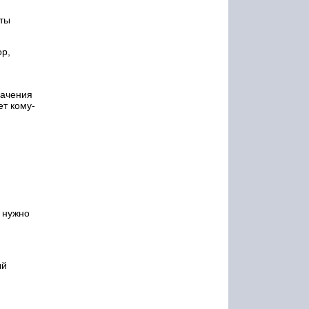
рты
ор,
начения
ет кому-
 нужно
ый