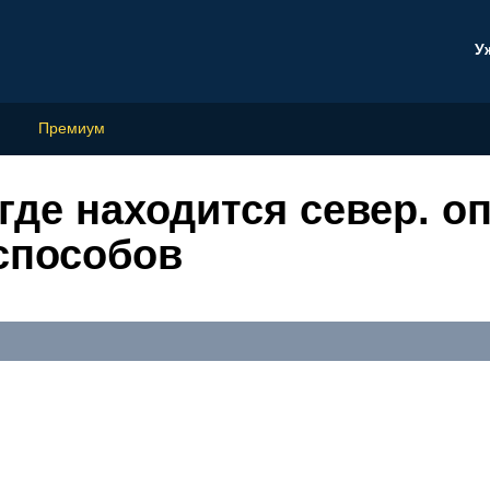
У
Премиум
где находится север. о
 способов