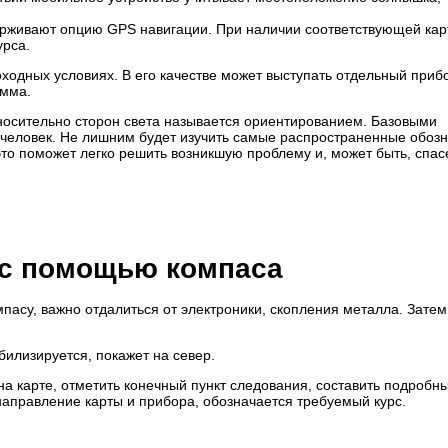
ерживают опцию GPS навигации. При наличии соответствующей ка
урса.
ходных условиях. В его качестве может выступать отдельный приб
амма.
носительно сторон света называется ориентированием. Базовыми
человек. Не лишним будет изучить самые распространенные обоз
 это поможет легко решить возникшую проблему и, может быть, спас
 с помощью компаса
асу, важно отдалиться от электроники, скопления металла. Затем
илизируется, покажет на север.
а карте, отметить конечный пункт следования, составить подробн
направление карты и прибора, обозначается требуемый курс.