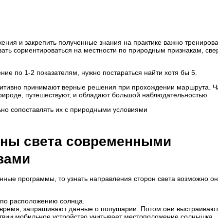
ения и закрепить полученные знания на практике важно тренирова
ать сориентироваться на местности по природным признакам, све
ние по 1-2 показателям, нужно постараться найти хотя бы 5.
нтуитивно принимают верные решения при прохождении маршрута. 
 природе, путешествуют, и обладают большой наблюдательностью
ьно сопоставлять их с природными условиями
оны света современными
вами
енные программы, то узнать направления сторон света возможно о
т по расположению солнца.
время, запрашивают данные о полушарии. Потом они выстраивают
ствии мобильное устройство учитывает местоположение солнышка,