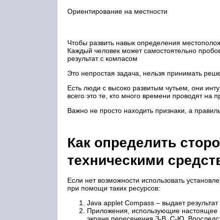
Ориентирование на местности
Чтобы развить навык определения местополож
Каждый человек может самостоятельно пробов
результат с компасом
Это непростая задача, нельзя принимать реше
Есть люди с высоко развитым чутьем, они и
всего это те, кто много времени проводят на
Важно не просто находить признаки, а правил
Как определить стор
техническими средст
Если нет возможности использовать установл
при помощи таких ресурсов:
Java applet Compass – выдает результа
Приложения, использующие настоящее 
экране пересечения З-В, С-Ю. Впослед