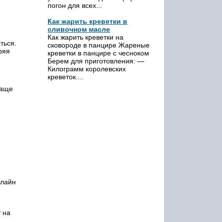
погон для всех...
Как жарить креветки в
сливочном масле
Как жарить креветки на
ться.
сковороде в панцире Жареные
ряя
креветки в панцире с чесноком
Берем для приготовления: —
Килограмм королевских
креветок....
Чаще
нлайн
 на