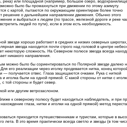
а, река) или площадной (например, большое озеро, водохранилище
озможно было бы промахнуться при движении по этому азимуту.
ются с картой, пытаются по окружающим ориентирам более точно
т решение о дальнейшем направлении движения. Обычно этого
ожение и выбраться к людям (по трассе, железной дороге и реке ч
стретить людей по пути), если в этом есть необходимость.
й звезде хорошо работают в средних и низких северных широтах,
лярная звезда находится почти строго над головой в центре небес
т некоторую сложность. На Северном полюсе звезда всегда наход
вает никакого направления.
орым можно было бы сориентироваться по Полярной звезде далеко 
Для его реализации через иголку продевается нитка, конец которо
 — получается отвес. Глаза защищаются очками. Рука с ниткой
а и иголка были на одной прямой. С какой стороны от нитки с иголк
 с той стороны и будет север.
рукой или другим ветрозаслоном.
ближе к северному полюсу будет находиться наблюдатель, и при п
 нахождение глаза, нитки и иголки на одной прямой) метод перест
роваться приходится путешественникам и туристам, которые в высо
 лета. В это время практически всегда светло и звезды (в том чис