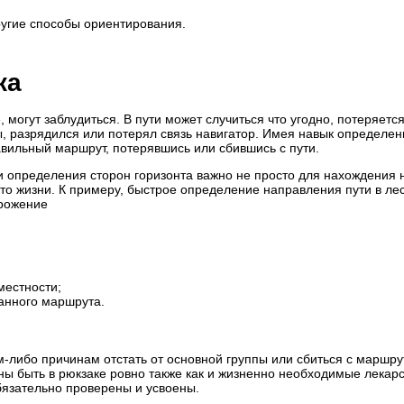
другие способы ориентирования.
ка
могут заблудиться. В пути может случиться что угодно, потеряется
ы, разрядился или потерял связь навигатор. Имея навык определен
равильный маршрут, потерявшись или сбившись с пути.
 определения сторон горизонта важно не просто для нахождения 
-то жизни. К примеру, быстрое определение направления пути в ле
орожение
местности;
анного маршрута.
-либо причинам отстать от основной группы или сбиться с маршру
ы быть в рюкзаке ровно также как и жизненно необходимые лекарс
бязательно проверены и усвоены.