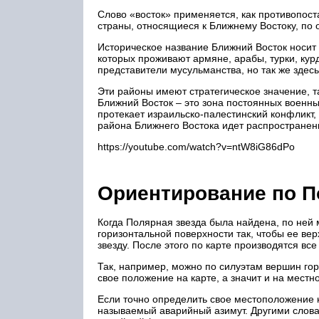
Слово «восток» применяется, как противопост
страны, относящиеся к Ближнему Востоку, по 
Историческое название Ближний Восток носит 
которых проживают армяне, арабы, турки, кур
представители мусульманства, но так же здесь
Эти районы имеют стратегическое значение, 
Ближний Восток – это зона постоянных военны
протекает израильско-палестинский конфликт
района Ближнего Востока идет распространен
https://youtube.com/watch?v=ntW8iG86dPo
Ориентирование по П
Когда Полярная звезда была найдена, по ней 
горизонтальной поверхности так, чтобы ее ве
звезду. После этого по карте производятся в
Так, например, можно по силуэтам вершин го
свое положение на карте, а значит и на местно
Если точно определить свое местоположение н
называемый аварийный азимут. Другими слова