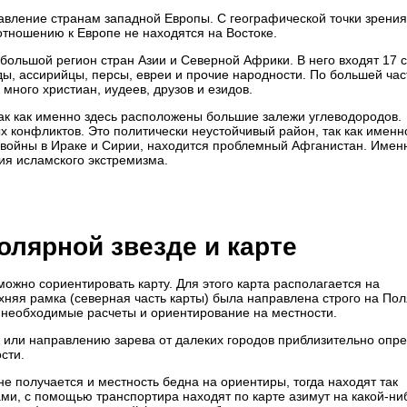
авление странам западной Европы. С географической точки зрения
отношению к Европе не находятся на Востоке.
большой регион стран Азии и Северной Африки. В него входят 17 с
ды, ассирийцы, персы, евреи и прочие народности. По большей час
 много христиан, иудеев, друзов и езидов.
так как именно здесь расположены большие залежи углеводородов.
х конфликтов. Это политически неустойчивый район, так как именн
, войны в Ираке и Сирии, находится проблемный Афганистан. Имен
ия исламского экстремизма.
олярной звезде и карте
можно сориентировать карту. Для этого карта располагается на
рхняя рамка (северная часть карты) была направлена строго на По
се необходимые расчеты и ориентирование на местности.
р или направлению зарева от далеких городов приблизительно опр
сти.
е получается и местность бедна на ориентиры, тогда находят так
ми, с помощью транспортира находят по карте азимут на какой-ни