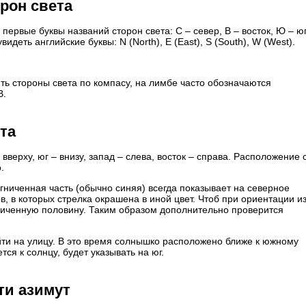
рон света
ервые буквы названий сторон света: С – север, В – восток, Ю – юг
деть английские буквы: N (North), E (East), S (South), W (West).
ть стороны света по компасу, на лимбе часто обозначаются
В.
та
вверху, юг – внизу, запад – слева, восток – справа. Расположение 
.
гниченная часть (обычно синяя) всегда показывает на северное
 в которых стрелка окрашена в иной цвет. Чтоб при ориентации и
ниченную половину. Таким образом дополнительно проверится
йти на улицу. В это время солнышко расположено ближе к южному
ся к солнцу, будет указывать на юг.
ти азимут