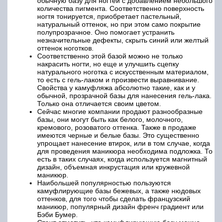
обычную базу для ногтей с добавлением небольшого
количества пигмента. Соответственно поверхность
ногтя тонируется, приобретает пастельный,
натуральный оттенок, но при этом само покрытие
полупрозрачное. Оно помогает устранить
незначительные дефекты, скрыть синий или желтый
оттенок ноготков.
Соответственно этой базой можно не только
накрасить ногти, но еще и улучшить сцепку
натурального ноготка с искусственным материалом,
то есть с гель-лаком и произвести выравнивание.
Свойства у камуфляжа абсолютно такие, как и у
обычной, прозрачной базы для нанесения гель-лака.
Только она отличается своим цветом.
Сейчас многие компании продают разнообразные
базы, они могут быть как белого, молочного,
кремового, розоватого оттенка. Также в продаже
имеются черные и белые базы. Это существенно
упрощает нанесение втирок, или в том случае, когда
для проведения маникюра необходима подложка. То
есть в таких случаях, когда используется магнитный
дизайн, объемная инкрустация или кружевной
маникюр.
Наибольшей популярностью пользуются
камуфлирующие базы бежевых, а также нюдовых
оттенков, для того чтобы сделать французский
маникюр, популярный дизайн френч градиент или
Бэби Бумер.