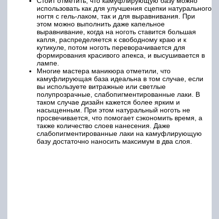
Стоит отметить, что камуфлирующую базу можно
использовать как для улучшения сцепки натурального
ногтя с гель-лаком, так и для выравнивания. При
этом можно выполнить даже капельное
выравнивание, когда на ноготь ставится большая
капля, распределяется к свободному краю и к
кутикуле, потом ноготь переворачивается для
формирования красивого апекса, и высушивается в
лампе.
Многие мастера маникюра отметили, что
камуфлирующая база идеальна в том случае, если
вы используете витражные или светлые
полупрозрачные, слабопигментированные лаки. В
таком случае дизайн кажется более ярким и
насыщенным. При этом натуральный ноготь не
просвечивается, что помогает сэкономить время, а
также количество слоев нанесения. Даже
слабопигментированные лаки на камуфлирующую
базу достаточно наносить максимум в два слоя.