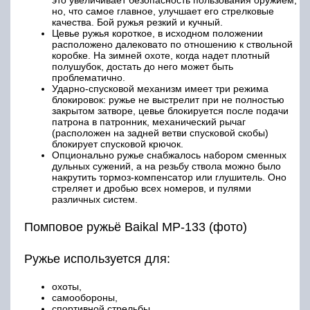
это увеличивает безопасность пользования оружием,
но, что самое главное, улучшает его стрелковые
качества. Бой ружья резкий и кучный.
Цевье ружья короткое, в исходном положении
расположено далековато по отношению к ствольной
коробке. На зимней охоте, когда надет плотный
полушубок, достать до него может быть
проблематично.
Ударно-спусковой механизм имеет три режима
блокировок: ружье не выстрелит при не полностью
закрытом затворе, цевье блокируется после подачи
патрона в патронник, механический рычаг
(расположен на задней ветви спусковой скобы)
блокирует спусковой крючок.
Опционально ружье снабжалось набором сменных
дульных сужений, а на резьбу ствола можно было
накрутить тормоз-компенсатор или глушитель. Оно
стреляет и дробью всех номеров, и пулями
различных систем.
Помповое ружьё Baikal МР-133 (фото)
Ружье используется для:
охоты,
самообороны,
спортивной стрельбы.