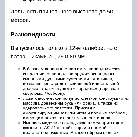
Дальность прицельного выстрела до 50
метров.
Разновидности
Выпускалось только в 12-м калибре, но с
патронниками 70, 76 и 89 мм.
В базовом варианте ствол имел цилиндрическое
сверление, опционально оружие оснащалось
сменными дульными сужениями пяти типов,
позволявшее стрелять свинцовой или стальной
дробью, а также пулями «Парадокс» (нарезная
сверловка Фосбери).
Ложа классической полупистолетной конструкции из
массива древесины бука или ореха, а также из
ударопрочного пластика. Приклад с
амортизирующим затыльником и прямым гребнем,
имеющим наклон относительно оси ствола.
Имелись модели со складывающимся прикладом,
взятым от АК-74 «сотой» серии и прямой
пистолетной рукоятью. А также обрезы с одной