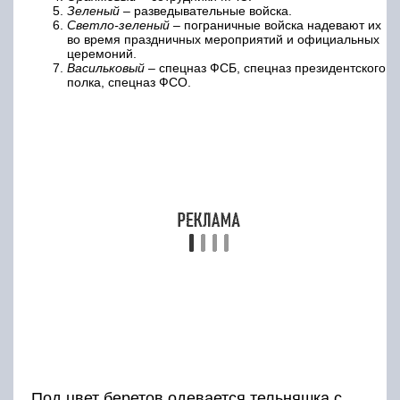
Зеленый
– разведывательные войска.
Светло-зеленый
– пограничные войска надевают их
во время праздничных мероприятий и официальных
церемоний.
Васильковый
– спецназ ФСБ, спецназ президентского
полка, спецназ ФСО.
Под цвет беретов одевается тельняшка с