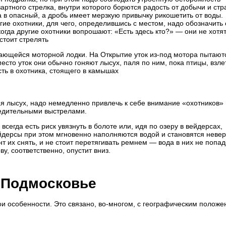
ртного стрелка, внутри которого борются радость от добычи и стра
а в опасный, а дробь имеет мерзкую привычку рикошетить от воды.
гие охотники, для чего, определившись с местом, надо обозначить 
когда другие охотники вопрошают: «Есть здесь кто?» — они не хотят
 стоит стрелять
ающейся моторной лодки. На Открытие уток из-под мотора пытают
сто уток они обычно гоняют лысух, паля по ним, пока птицы, взле
асть в охотника, стоящего в камышах
ая лысух, надо немедленно привлечь к себе внимание «охотников»
редительными выстрелами.
сегда есть риск увязнуть в болоте или, идя по озеру в вейдерсах,
ейдерсы при этом мгновенно наполняются водой и становятся неве
 их снять, и не стоит перетягивать ремнем — вода в них не попаде
у, соответственно, опустит вниз.
 Подмосковье
ои особенности. Это связано, во-многом, с географическим полож