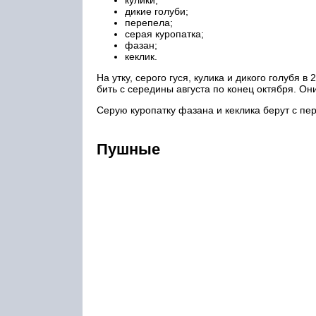
кулики;
дикие голуби;
перепела;
серая куропатка;
фазан;
кеклик.
На утку, серого гуся, кулика и дикого голубя 
бить с середины августа по конец октября. Он
Серую куропатку фазана и кеклика берут с пер
Пушные