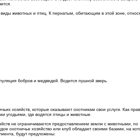
ится.
иды животных и птиц. К пернатым, обитающим в этой зоне, относ
пуляция бобров и медведей. Водится пушной зверь.
ьих хозяйств, которые оказывают охотникам свои услуги. Как пра
и угодьями, где водятся птицы и животные.
зяйств не ограничиваются предоставлением земли с животными, по
дое охотничье хозяйство или клуб обладает своими базами, на кот
лиента, будут предложены: