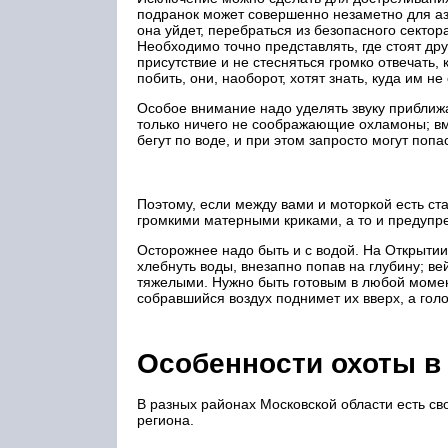
подранок может совершенно незаметно для аза
она уйдет, перебраться из безопасного сектор
Необходимо точно представлять, где стоят дру
присутствие и не стесняться громко отвечать, 
побить, они, наоборот, хотят знать, куда им не
Особое внимание надо уделять звуку приближ
только ничего не соображающие охламоны; вме
бегут по воде, и при этом запросто могут поп
Поэтому, если между вами и моторкой есть ст
громкими матерными криками, а то и предуп
Осторожнее надо быть и с водой. На Открытии в
хлебнуть воды, внезапно попав на глубину; в
тяжелыми. Нужно быть готовым в любой момент
собравшийся воздух поднимет их вверх, а голов
Особенности охоты в
В разных районах Московской области есть св
региона.