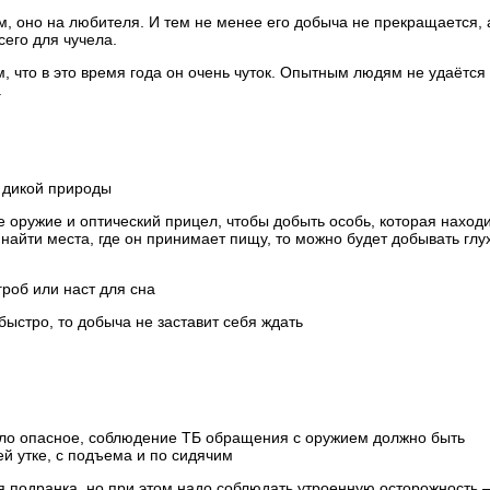
, оно на любителя. И тем не менее его добыча не прекращается, 
сего для чучела.
, что в это время года он очень чуток. Опытным людям не удаётся
.
ь дикой природы
 оружие и оптический прицел, чтобы добыть особь, которая наход
 найти места, где он принимает пищу, то можно будет добывать глу
гроб или наст для сна
быстро, то добыча не заставит себя ждать
ло опасное, соблюдение ТБ обращения с оружием должно быть
й утке, с подъема и по сидячим
 подранка, но при этом надо соблюдать утроенную осторожность 