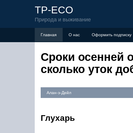
TP-ECO
Природа и выживание
Главная
О нас
Оформить подписку
Сроки осенней о
сколько уток до
Алан-э-Дейл
Глухарь