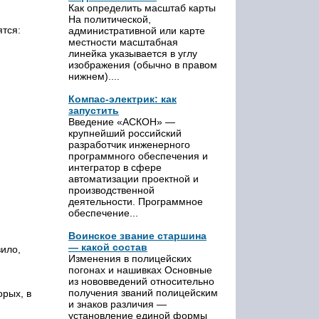
Как определить масштаб карты
На политической,
ятся:
административной или карте
местности масштабная
линейка указывается в углу
изображения (обычно в правом
нижнем)....
Компас-электрик: как
запустить
Введение «АСКОН» —
крупнейший российский
разработчик инженерного
программного обеспечения и
интегратор в сфере
автоматизации проектной и
производственной
деятельности. Программное
обеспечение...
Воинское звание старшина
— какой состав
вило,
Изменения в полицейских
погонах и нашивках Основные
из нововведений относительно
получения званий полицейским
орых, в
и знаков различия —
установление единой формы