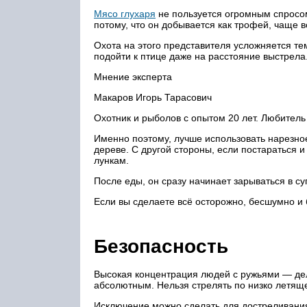
Мясо глухаря
не пользуется огромным спросом
потому, что он добывается как трофей, чаще в
Охота на этого представителя усложняется тем
подойти к птице даже на расстояние выстрела
Мнение эксперта
Макаров Игорь Тарасович
Охотник и рыболов с опытом 20 лет. Любител
Именно поэтому, лучше использовать нарезное
дереве. С другой стороны, если постараться и
лункам.
После еды, он сразу начинает зарываться в су
Если вы сделаете всё осторожно, бесшумно и 
Безопасность
Высокая концентрация людей с ружьями — де
абсолютным. Нельзя стрелять по низко летяще
Исключение можно сделать для достреливания