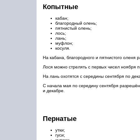
Копытные
кабан;
благородный олень;
пятнистый олень;
лось;
лань;
муфлон;
косуля.
На кабана, благородного и пятнистого оленя 
Лося можно стрелять с первых чисел ноября п
На лань охотятся с середины сентября по дек
С начала мая по середину сентября разрешён 
и декабре.
Пернатые
утки;
гуси;