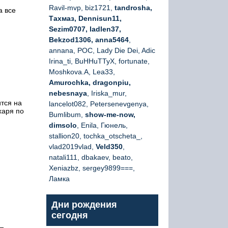
Ravil-mvp, biz1721,
tandrosha,
а все
Тахмаз, Dennisun11,
Sezim0707, ladlen37,
Bekzod1306, anna5464
,
annana, РОС, Lady Die Dei, Adic
Irina_ti, BuHHuTTyX, fortunate,
Moshkova.A, Lea33,
Amurochka, dragonpiu,
nebesnaya
, Iriska_mur,
ится на
lancelot082, Petersenevgenya,
харя по
Bumlibum,
show-me-now,
dimsolo
, Enila, Гюнель,
stallion20, tochka_otscheta_,
vlad2019vlad,
Veld350
,
natali111, dbakaev, beato,
Xeniazbz, sergey9899===,
Ламка
Дни рождения
сегодня
—