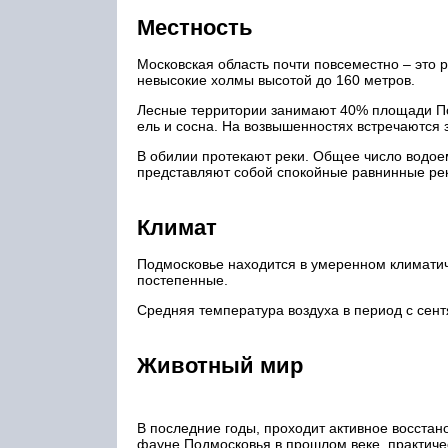
Местность
Московская область почти повсеместно – это 
невысокие холмы высотой до 160 метров.
Лесные территории занимают 40% площади По
ель и сосна. На возвышенностях встречаются 
В обилии протекают реки. Общее число водоем
представляют собой спокойные равнинные ре
Климат
Подмосковье находится в умеренном климатич
постепенные.
Средняя температура воздуха в период с сент
Животный мир
В последние годы, проходит активное восста
фауне Подмосковья в прошлом веке, практиче