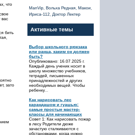
х, что
ManVip, Вольха Редная, Макои,
свое
Ириса-112, Доктор Лектер
 вас
Активные темы
ся бить
тая,
Выбор школьного рюкзака
или ранца, каким он должен
быть?
Опубликовано: 16.07.2025 г.
Каждый день ученик носит в
школу множество учебников,
тетрадей, письменных
роятно
принадлежностей и других
т, зато
необходимых вещей. Чтобы
ребенку...
Как нарисовать лес
карандашом и гуашью:
самые простые мастер-
классы для начинающих
Совет 1: Как нарисовать пожар
ением
в лесу Родители дюже
зачастую сталкиваются с
обстановками, когда нужно