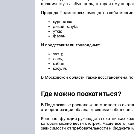
практическую любую цель, которая ему понрав
Природа Подмосковья вмещает в себя многие в
куропатка;
дикий голубь;
утка;
фазан.
И представители травоядных:
заяц;
лось;
кабан;
косуля.
В Московской области также восстановлена по
Где можно поохотиться?
В Подмосковье расположено множество охотнич
эти организации обладают своими собственным
Конечно, функции руководства охотничьих хо
которым можно вести отстрел. Чаще всего, каж
зависимости от требовательности и бюджета к