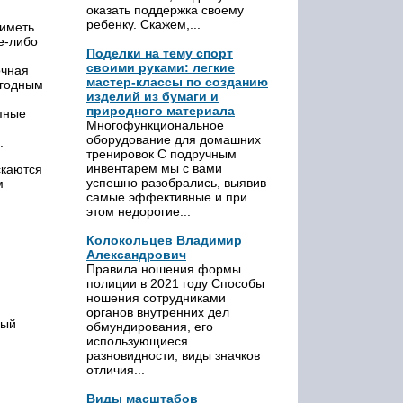
оказать поддержка своему
ребенку. Скажем,...
 иметь
е-либо
Поделки на тему спорт
своими руками: легкие
очная
мастер-классы по созданию
огодным
изделий из бумаги и
природного материала
пные
Многофункциональное
оборудование для домашних
.
тренировок С подручным
инвентарем мы с вами
скаются
успешно разобрались, выявив
м
самые эффективные и при
этом недорогие...
Колокольцев Владимир
Александрович
Правила ношения формы
полиции в 2021 году Способы
ношения сотрудниками
органов внутренних дел
рый
обмундирования, его
использующиеся
разновидности, виды значков
отличия...
Виды масштабов