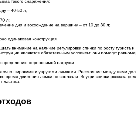
ема такого снаряжения:
ду – 40-50 л;
70 л;
чение дня и восхождение на вершину – от 10 до 30 л;
рно одинаковая конструкция
ащать внимание на наличие регулировки спинки по росту туриста и
онструкции являются обязательным условием: они помогут равном
аспределению переносимой нагрузки
аточно широкими и упругими лямками. Расстояние между ними до
 во время движения лямки не сползали. Внутри спинки рюкзака до
 пластика.
отходов