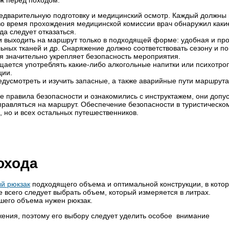
аж перед походом:
редварительную подготовку и медицинский осмотр. Каждый должны
во время прохождения медицинской комиссии врач обнаружил каки
да следует отказаться.
и выходить на маршрут только в подходящей форме: удобная и пр
льных тканей и др. Снаряжение должно соответствовать сезону и п
я значительно укрепляет безопасность мероприятия.
щается употреблять какие-либо алкогольные напитки или психотро
ции.
дусмотреть и изучить запасные, а также аварийные пути маршрута
 правила безопасности и ознакомились с инструктажем, они допу
тправляться на маршрут. Обеспечение безопасности в туристическо
, но и всех остальных путешественников.
охода
й рюкзак
подходящего объема и оптимальной конструкции, в кото
 всего следует выбрать объем, который измеряется в литрах.
шего объема нужен рюкзак.
жения, поэтому его выбору следует уделить особое внимание