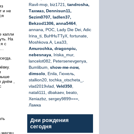
Ravil-mvp, biz1721,
tandrosha,
из
т и не
Тахмаз, Dennisun11,
ся
Sezim0707, ladlen37,
Bekzod1306, anna5464
,
annana, РОС, Lady Die Dei, Adic
е капли
Irina_ti, BuHHuTTyX, fortunate,
уть. На
Moshkova.A, Lea33,
я с
м…
Amurochka, dragonpiu,
nebesnaya
, Iriska_mur,
сегда.
lancelot082, Petersenevgenya,
ёвку.
Bumlibum,
show-me-now,
и
dimsolo
, Enila, Гюнель,
овыше
stallion20, tochka_otscheta_,
 днём ,
с
vlad2019vlad,
Veld350
,
natali111, dbakaev, beato,
Xeniazbz, sergey9899===,
Ламка
ать
Дни рождения
сегодня
 месяц.