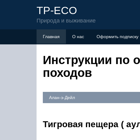
TP-ECO
Природа и выживание
Главная
О нас
Оформить подписку
Инструкции по 
походов
Алан-э-Дейл
Тигровая пещера ( аул