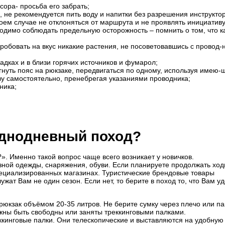
сора- просьба его забрать;
, не рекомендуется пить воду и напитки без разрешения инструктор
 коем случае не отклоняться от маршрута и не проявлять инициативу
одимо соблюдать предельную осторожность – помнить о том, что 
робовать на вкус никакие растения, не посоветовавшись с провод-
дках и в близи горячих источников и фумарол;
егнуть пояс на рюкзаке, передвигаться по одному, используя имею
ву самостоятельно, пренебрегая указаниями проводника;
ника;
 однодневный поход?
?». Именно такой вопрос чаще всего возникает у новичков.
ной одежды, снаряжения, обуви. Если планируете продолжать ход
пециализированных магазинах. Туристические брендовые товары
жат Вам не один сезон. Если нет, то берите в поход то, что Вам уд
юкзак объёмом 20-35 литров. Не берите сумку через плечо или па
жны быть свободны или заняты треккинговыми палками.
инговые палки. Они телескопические и выставляются на удобную 