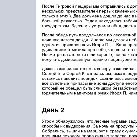
После Тигровой пещеры мы отправились к дол
нескольких представителей первых каменных с
только в этих ). Два дольмена дошли до нас 
большой редкостью. Рядом находилась табличк
государством. Здесь мы устроили обед, доста
После обеда путь продолжался по лесовозной
начинающегося дождя. Иногда мы делали небо
одном из привалов дочь Игоря П. — Варя пред
удивлением отметила про себя, что весит он
Несмотря на это дети шли хорошо, после крат
получить дозированную порцию нецензурно-мат
Дождь закончился только к вечеру, закончилас
Сергей Б. и Сергей К. отправились искать род
остались наводить порядок, сожгли весь име
все съестные припасы вне зоны доступа еното
который не обещал быть слишком беззаботным
горячительным напитком в руках Игоря П. ник
День 2
Утром обнаружилось, что лесные муравьи зад
способы их выдворения. За ночь на продукты н
Собрались, вышли на маршрут и сразу окунули
прошлым походом, тропа сильно заросла, похо