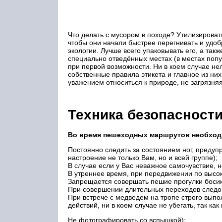
Что делать с мусором в походе? Утилизировать
чтобы они начали быстрее перегнивать и удобр
экологии. Лучше всего упаковывать его, а так
специально отведённых местах (в местах попу
при первой возможности. Ни в коем случае нел
собственные правила этикета и главное из ни
уважением относиться к природе, не загрязня
Техника безопасност
Во время пешеходных маршрутов необход
Постоянно следить за состоянием ног, предуп
настроение не только Вам, но и всей группе);
В случае если у Вас неважное самочувствие, 
В утреннее время, при передвижении по высок
Запрещается совершать пешие прогулки боси
При совершении длительных переходов следова
При встрече с медведем на тропе строго выпо
действий, ни в коем случае не убегать, так к
Не фотографировать со вспышкой);