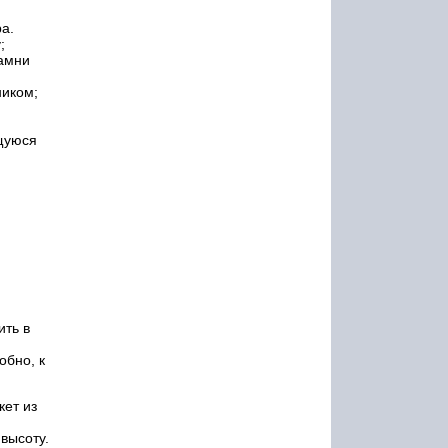
а.
;
камни
ником;
-щуюся
ить в
обно, к
кет из
высоту.