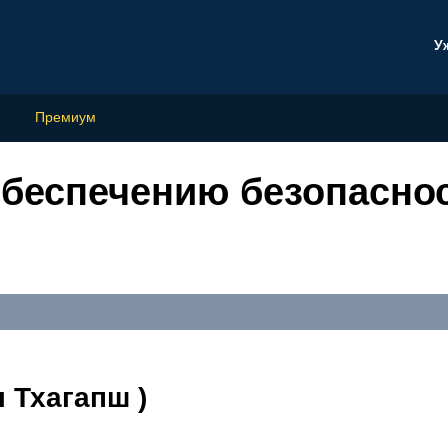
У
Премиум
обеспечению безопаснос
 Тхагапш )