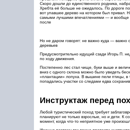
Скоро дошли до единственного родника, набра
Хребта её больше не ожидалось. По дороге поп
вот упавшее дерево на котором был привал. 
самыми лучшими впечатлениями — и вообще до
после
Но не даром говорят: не важно куда — важно 
деревьев
Предусмотрительно идущий сзади Игорь П. не
по ходу движения.
Постепенно лес стал чище, буки выше и вели
вниз с одного склона можно было увидеть бе
«плантации» лопуха. В вышине пели птицы, в 
попадались участки со следами едва сохранив
Инструктаж перед по
Любой туристический поход требует заблаговр
планируют не только взрослые, но и дети. К с
момент, когда что-то неприятное уже произош