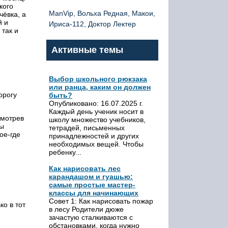
кого
ManVip, Вольха Редная, Макои,
чёвка, а
й и
Ириса-112, Доктор Лектер
так и
Активные темы
Выбор школьного рюкзака
или ранца, каким он должен
орогу
быть?
Опубликовано: 16.07.2025 г.
Каждый день ученик носит в
смотрев
школу множество учебников,
ны
тетрадей, письменных
ое-где
принадлежностей и других
необходимых вещей. Чтобы
ребенку...
Как нарисовать лес
карандашом и гуашью:
самые простые мастер-
классы для начинающих
Совет 1: Как нарисовать пожар
ко в тот
в лесу Родители дюже
зачастую сталкиваются с
обстановками, когда нужно