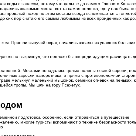
ли воды с запасом, потому что дальше до самого Главного Кавказс
адались знакомые места: вот та самая полянка, где у нас была но
Наш прошлый поход по этим местам всегда вспоминается с теплото
 сих пор считаю его самым любимым из всех пройденных как до, 
с кем. Прошли сыпучий овраг, начались завалы из упавших больших
довольно выкрикнул, что неплохо бы впереди идущим расчищать д
чественней. Местами попадались целые поляны лесной сирени, по
сконечные заросли папоротника, а прямо с противоположной сторо
траве мелькнул маленький мышонок, семейки огнёвок на пеньках, к
шейся тропы. Мы шли на гору Псехетук.
ходом
еменной подготовки, особенно, если отправиться в путешествие
ожалению, многие туристы вспоминают о технике безопасности толь
ло