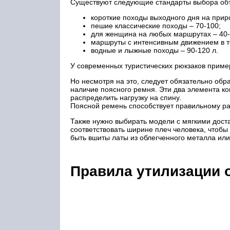
Существуют следующие стандарты выбора объ
короткие походы выходного дня на приро
пешие классические походы – 70-100;
для женщина на любых маршрутах – 40-
маршруты с интенсивным движением в те
водные и лыжные походы – 90-120 л.
У современных туристических рюкзаков приме
Но несмотря на это, следует обязательно обр
наличие поясного ремня. Эти два элемента к
распределить нагрузку на спину.
Поясной ремень способствует правильному р
Также нужно выбирать модели с мягкими дост
соответствовать ширине плеч человека, чтобы
быть вшиты латы из облегченного металла или
Правила утилизации 