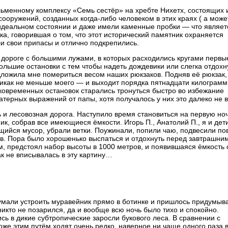
ьменному комплексу «Семь сестёр» на хребте Нихетх, состоящих 
ооружений, созданных когда-либо человеком в этих краях ( а може
в идеальном состоянии и даже имели каменные пробки — что являет
а, говорившая о том, что этот исторический памятник охраняется
ли свои припасы и отлично подкрепились.
 дороге с большими лужами, в которых расходились кругами первы
льшие остановки с тем чтобы надеть дождевики или слегка отдохн
ложила мне помериться весом наших рюкзаков. Подняв её рюкзак, 
 никак не меньше моего — и выходит порядка пятнадцати килограм
ковременных остановок старались тронуться быстро во избежание
ерных выражений от папы, хотя получалось у них это далеко не в
ь и лесовозная дорога. Наступило время становиться на первую ноч
ник, собрав все имеющиеся ёмкости. Игорь П., Анатолий П., я и дет
ющийся мусор, убрали ветки. Поужинали, попили чаю, подвесили п
в. Пора было хорошенько выспаться и отдохнуть перед завтрашним
, предстоял набор высоты в 1000 метров, и появившаяся ёмкость 
ак не вписывалась в эту картину…
умали устроить муравейник прямо в ботинке и пришлось придумыв
икто не позарился, да и вообще всю ночь было тихо и спокойно.
сь в дикие субтропические заросли букового леса. В сравнении с
же этим путём ходят очень редко, наверное ни чаще одного раза в