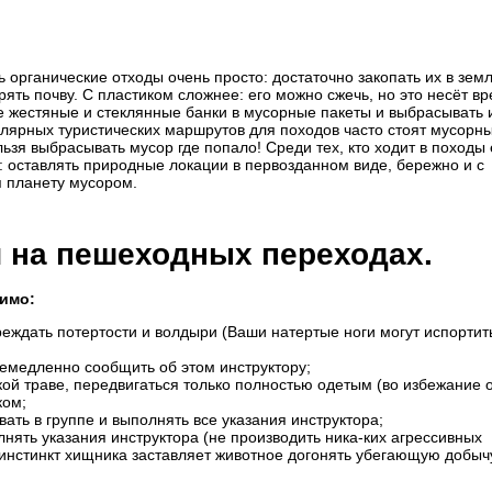
 органические отходы очень просто: достаточно закопать их в зем
ять почву. С пластиком сложнее: его можно сжечь, но это несёт вр
же жестяные и стеклянные банки в мусорные пакеты и выбрасывать 
лярных туристических маршрутов для походов часто стоят мусорны
ьзя выбрасывать мусор где попало! Среди тех, кто ходит в походы 
х: оставлять природные локации в первозданном виде, бережно и с
я планету мусором.
и на пешеходных переходах.
имо:
реждать потертости и волдыри (Ваши натертые ноги могут испортит
немедленно сообщить об этом инструктору;
ой траве, передвигаться только полностью одетым (во избежание о
ком;
ть в группе и выполнять все указания инструктора;
лнять указания инструктора (не производить ника-ких агрессивных
ак инстинкт хищника заставляет животное догонять убегающую добыч