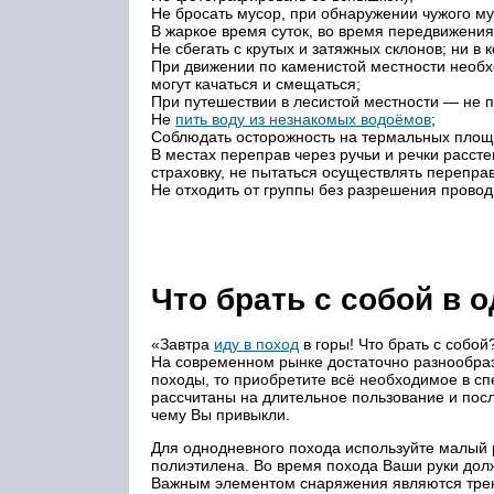
Не бросать мусор, при обнаружении чужого му
В жаркое время суток, во время передвижения
Не сбегать с крутых и затяжных склонов; ни в
При движении по каменистой местности необх
могут качаться и смещаться;
При путешествии в лесистой местности — не п
Не
пить воду из незнакомых водоёмов
;
Cоблюдать осторожность на термальных площа
В местах переправ через ручьи и речки расст
страховку, не пытаться осуществлять перепра
Не отходить от группы без разрешения провод
Что брать с собой в
«Завтра
иду в поход
в горы! Что брать с собой
На современном рынке достаточно разнообраз
походы, то приобретите всё необходимое в с
рассчитаны на длительное пользование и послу
чему Вы привыкли.
Для однодневного похода используйте малый р
полиэтилена. Во время похода Ваши руки дол
Важным элементом снаряжения являются трекк