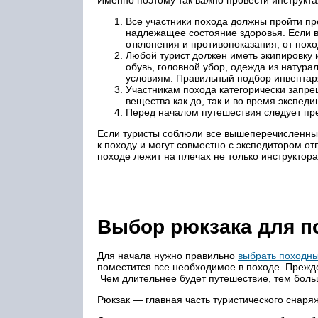
Именно поэтому так важно провести инструкт
Все участники похода должны пройти п
надлежащее состояние здоровья. Если 
отклонения и противопоказания, от похо
Любой турист должен иметь экипировку 
обувь, головной убор, одежда из натура
условиям. Правильный подбор инвентар
Участникам похода категорически запре
вещества как до, так и во время экспеди
Перед началом путешествия следует пре
Если туристы соблюли все вышеперечисленные
к походу и могут совместно с экспедитором о
походе лежит на плечах не только инструктора
Выбор рюкзака для п
Для начала нужно правильно
выбрать походны
поместится все необходимое в походе. Прежде
Чем длительнее будет путешествие, тем боль
Рюкзак — главная часть туристического снаря