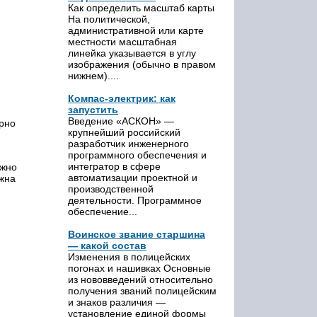
Как определить масштаб карты
На политической,
административной или карте
местности масштабная
линейка указывается в углу
изображения (обычно в правом
нижнем)....
Компас-электрик: как
запустить
Введение «АСКОН» —
ерно
крупнейший российский
разработчик инженерного
программного обеспечения и
интегратор в сфере
лжно
автоматизации проектной и
лжна
производственной
деятельности. Программное
обеспечение...
Воинское звание старшина
— какой состав
Изменения в полицейских
погонах и нашивках Основные
из нововведений относительно
получения званий полицейским
и знаков различия —
установление единой формы