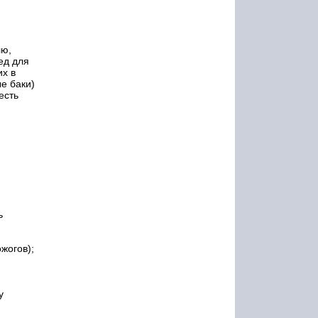
лю,
ед для
их в
е баки)
есть
ь
жогов);
у