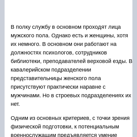
нет.
Одним из основных критериев, с точки зрения
физической подготовки, к потенциальным
военнослужащим предъявляется умение
осуществлять хорошие растяжки. Желательно,
чтобы призывник умел делать шпагат либо
имел задатки к тому, чтобы этому быстро
научиться.
Особенности несения службы
в Кремле
Безусловно,
служба в Президентском полку
во
многом отличается от обычной срочной. Два
раза в году здесь проводится торжественная