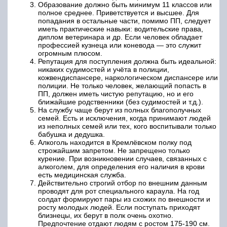
Образование должно быть минимум 11 классов или
полное среднее. Приветствуется и высшее. Для
попадания в остальные части, помимо ПП, следует
иметь практические навыки: водительские права,
диплом ветеринара и др. Если человек обладает
профессией кузнеца или коневода — это служит
огромным плюсом.
Репутация для поступления должна быть идеальной:
никаких судимостей и учёта в полиции,
кожвендиспансере, наркологическом диспансере или
полиции. Не только человек, желающий попасть в
ПП, должен иметь чистую репутацию, но и его
ближайшие родственники (без судимостей и т.д.).
На службу чаще берут из полных благополучных
семей. Есть и исключения, когда принимают людей
из неполных семей или тех, кого воспитывали только
бабушка и дедушка.
Алкоголь находится в Кремлёвском полку под
строжайшим запретом. Не запрещено только
курение. При возникновении случаев, связанных с
алкоголем, для определения его наличия в крови
есть медицинская служба.
Действительно строгий отбор по внешним данным
проводят для рот специального караула. На год
солдат формируют пары из схожих по внешности и
росту молодых людей. Если поступать приходят
близнецы, их берут в полк очень охотно.
Предпочтение отдают людям с ростом 175-190 см.