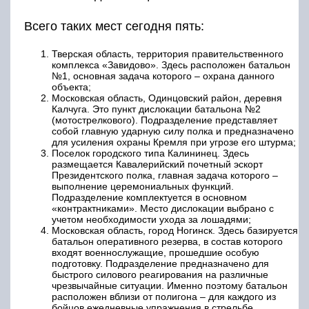
Всего таких мест сегодня пять:
Тверская область, территория правительственного
комплекса «Завидово». Здесь расположен батальон
№1, основная задача которого – охрана данного
объекта;
Московская область, Одинцовский район, деревня
Калчуга. Это пункт дислокации батальона №2
(мотострелкового). Подразделение представляет
собой главную ударную силу полка и предназначено
для усиления охраны Кремля при угрозе его штурма;
Поселок городского типа Калининец. Здесь
размещается Кавалерийский почетный эскорт
Президентского полка, главная задача которого –
выполнение церемониальных функций.
Подразделение комплектуется в основном
«контрактниками». Место дислокации выбрано с
учетом необходимости ухода за лошадями;
Московская область, город Ногинск. Здесь базируется
батальон оперативного резерва, в состав которого
входят военнослужащие, прошедшие особую
подготовку. Подразделение предназначено для
быстрого силового реагирования на различные
чрезвычайные ситуации. Именно поэтому батальон
расположен вблизи от полигона – для каждого из
бойцов ежедневные упражнения в стрельбе