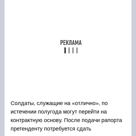
Солдаты, служащие на «отлично», по
истечении полугода могут перейти на
контрактную основу. После подачи рапорта
претенденту потребуется сдать
дополнительные экзамены, а до подписания
контракта он пройдет аттестационную
комиссию.
Первый контракт, как правило, заключается на
3 года с обязательным испытательным сроком
на 3 месяца. В ходе оценки кандидата на
соответствие проводится проверка его уровня
подготовки по изученным дисциплинам.
Безусловно, на контракт переводят только
лучших бойцов, тех, кто несет службу
ответственно, полностью осознавая свой