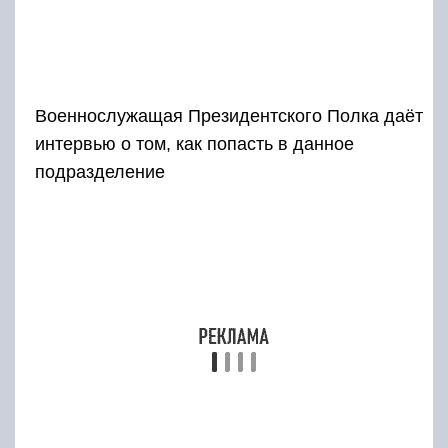
Военнослужащая Президентского Полка даёт
интервью о том, как попасть в данное
подразделение
В полку службу в основном проходят лица
мужского пола. Однако есть и женщины, хотя
их немного. В основном они работают на
должностях психологов, сотрудников
библиотеки, преподавателей верховой езды. В
кавалерийском подразделении
представительницы женского пола
присутствуют практически наравне с
мужчинами. Но в строевых подразделениях их