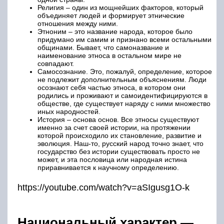
Религия – один из мощнейших факторов, который
объединяет людей и формирует этнические
отношения между ними.
Этноним – это название народа, которое было
придумано им самим и признано всеми остальными
общинами. Бывает, что самоназвание и
наименование этноса в остальном мире не
совпадают.
Самосознание. Это, пожалуй, определение, которое
не подлежит дополнительным объяснениям. Люди
осознают себя частью этноса, в котором они
родились и проживают и самоидентифицируются в
обществе, где существует наряду с ними множество
иных народностей.
История – основа основ. Все этносы существуют
именно за счет своей истории, на протяжении
которой происходило их становление, развитие и
эволюция. Наш-то, русский народ точно знает, что
государство без истории существовать просто не
может, и эта пословица или народная истина
приравнивается к научному определению.
https://youtube.com/watch?v=aSIgusg1O-k
Национальный характер —