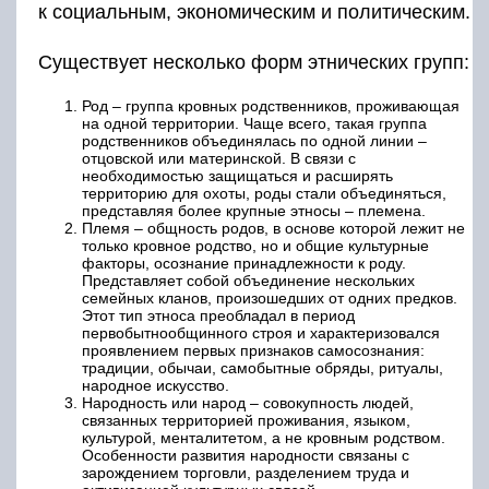
к социальным, экономическим и политическим.
Существует несколько форм этнических групп:
Род – группа кровных родственников, проживающая
на одной территории. Чаще всего, такая группа
родственников объединялась по одной линии –
отцовской или материнской. В связи с
необходимостью защищаться и расширять
территорию для охоты, роды стали объединяться,
представляя более крупные этносы – племена.
Племя – общность родов, в основе которой лежит не
только кровное родство, но и общие культурные
факторы, осознание принадлежности к роду.
Представляет собой объединение нескольких
семейных кланов, произошедших от одних предков.
Этот тип этноса преобладал в период
первобытнообщинного строя и характеризовался
проявлением первых признаков самосознания:
традиции, обычаи, самобытные обряды, ритуалы,
народное искусство.
Народность или народ – совокупность людей,
связанных территорией проживания, языком,
культурой, менталитетом, а не кровным родством.
Особенности развития народности связаны с
зарождением торговли, разделением труда и