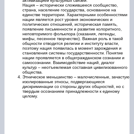
активизацией культурных связей.
Нация – исторически сложившееся сообщество,
страна, население государства, основанное на
единстве территории. Характерными особенностями
нации является рост уровня экономических и
политических отношений, историческая память,
появление письменности и развитие колоритного,
неповторимого фольклора (сказания, легенды,
мифы, песенное творчество). Важная роль в такой
общности отводится религии и институту власти,
поэтому нация появилась в момент зарождения и
становления системы государственности. Понятие
нации проявляется в общегражданском сознании и
самосознании. Взаимодействие наций, диалог
культур – неотъемлемая составная цивилизованного
общества.
Этническое меньшинство – малочисленные, зачастую
изолированные этносы, подвергающиеся
дискриминации со стороны других общностей, но с
твердым осознанием принадлежности к единому
целому.