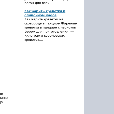
погон для всех...
Как жарить креветки в
сливочном масле
Как жарить креветки на
сковороде в панцире Жареные
креветки в панцире с чесноком
Берем для приготовления: —
Килограмм королевских
креветок....
ое
линка.
да