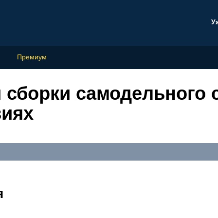
У
Премиум
 сборки самодельного 
виях
я