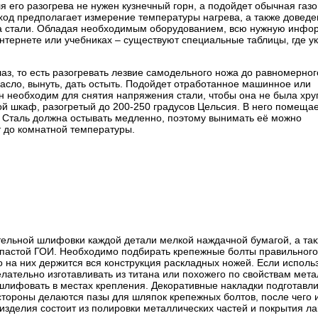
 его разогрева не нужен кузнечный горн, а подойдет обычная газо
од предполагает измерение температуры нагрева, а также доведе
ида стали. Обладая необходимым оборудованием, всю нужную инф
нтернете или учебниках – существуют специальные таблицы, где у
аз, то есть разогревать лезвие самодельного ножа до равномерног
масло, вынуть, дать остыть. Подойдет отработанное машинное или
Он необходим для снятия напряжения стали, чтобы она не была хру
ой шкаф, разогретый до 200-250 градусов Цельсия. В него помеща
я. Сталь должна остывать медленно, поэтому вынимать её можно
т до комнатной температуры.
ельной шлифовки каждой детали мелкой наждачной бумагой, а та
 пастой ГОИ. Необходимо подбирать крепежные болты правильного
о на них держится вся конструкция раскладных ножей. Если исполь
ательно изготавливать из титана или похожего по свойствам мета
лифовать в местах крепления. Декоративные накладки подготавл
стороны делаются пазы для шляпок крепежных болтов, после чего 
изделия состоит из полировки металлических частей и покрытия л