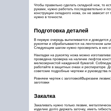
Чтобы правильно сделать складной нож, то ес
руками, нужно работать последовательно и п
конструкции складного ножа, он не зависит о
нужно в точности.
Подготовка деталей
В первую очередь выпиливается и доводится д
рукоятки и обрабатываются на ленточном шл
Следующим шагом нужно просверлить в них от
Накладки на рукоятку ножа можно изготавлива
проведена проверка на наличие люфтов конст
мелкозернистой наждачной бумагой. Соблюдай
работайте в защитных очках и респираторе. Д
советские подробные чертежи и руководства п
Ровняем чертеж с заготовкойВырезаем лезви
заготовки
Закалка
Закаливать нужно только лезвие, металлическ
изделию долго держать заточку, иметь гибкост