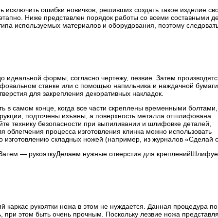
ть исключить ошибки новичков, решивших создать такое изделие св
оэтапно. Ниже представлен порядок работы со всеми составными д
т типа используемых материалов и оборудования, поэтому следоват
о идеальной формы, согласно чертежу, лезвие. Затем производятс
ифовальном станке или с помощью напильника и наждачной бумаги
верстия для закрепления декоративных накладок.
ть в самом конце, когда все части скреплены временными болтами,
рукции, подточены изъяны, а поверхность металла отшлифована
те технику безопасности при выпиливании и шлифовке деталей,
ля облегчения процесса изготовления клинка можно использовать
о изготовлению складных ножей (например, из журналов «Сделай с
еЗатем — рукояткуДелаем нужные отверстия для крепленийШлифуе
ий каркас рукоятки ножа в этом не нуждается. Данная процедура по
ь, при этом быть очень прочным. Поскольку лезвие ножа представл