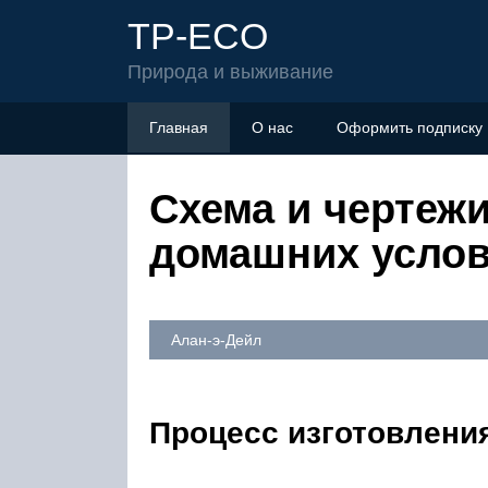
TP-ECO
Природа и выживание
Главная
О нас
Оформить подписку
Схема и чертежи
домашних усло
Алан-э-Дейл
Процесс изготовлени