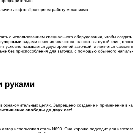
 предварительно.
аличие люфтовПроверяем работу механизма
лять с использованием специального оборудования, чтобы создать
улярными видами сечения являются: плоско-выгнутый клин, плоск
нт условно называется двусторонней заточкой, и является самым 
даже без приспособления для заточки, с помощью обычного напиль
и руками
в ознакомительных целях. Запрещено создание и применение в ка
зит
лишение свободы до двух лет!
а автор использовал сталь N690. Она хорошо подходит для изготов