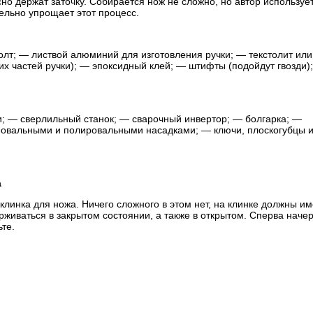
сно держат заточку. Собирается нож не сложно, но автор используе
льно упрощает этот процесс.
лт; — листвой алюминий для изготовления ручки; — текстолит или
их частей ручки); — эпоксидный клей; — штифты (подойдут гвозди)
; — сверлильный станок; — сварочный инвертор; — болгарка; —
овальными и полировальными насадками; — ключи, плоскогубцы 
а
линка для ножа. Ничего сложного в этом нет, на клинке должны им
рживаться в закрытом состоянии, а также в открытом. Сперва наче
те.