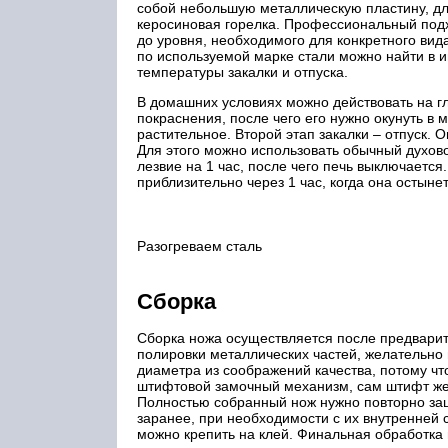
собой небольшую металлическую пластину, для
керосиновая горелка. Профессиональный подх
до уровня, необходимого для конкретного в
по используемой марке стали можно найти в и
температуры закалки и отпуска.
В домашних условиях можно действовать на гл
покраснения, после чего его нужно окунуть в 
растительное. Второй этап закалки – отпуск. 
Для этого можно использовать обычный духов
лезвие на 1 час, после чего печь выключаетс
приблизительно через 1 час, когда она остыне
Разогреваем сталь
Сборка
Сборка ножа осуществляется после предварит
полировки металлических частей, желательно
диаметра из соображений качества, потому чт
штифтовой замочный механизм, сам штифт жел
Полностью собранный нож нужно повторно заш
заранее, при необходимости с их внутренней 
можно крепить на клей. Финальная обработка 