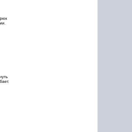
крюк
ии.
нуть
бает.