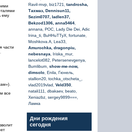
Ravil-mvp, biz1721,
tandrosha,
оими
еталями
Тахмаз, Dennisun11,
ь ему
Sezim0707, ladlen37,
Bekzod1306, anna5464
,
annana, РОС, Lady Die Dei, Adic
Irina_ti, BuHHuTTyX, fortunate,
Moshkova.A, Lea33,
я части
Amurochka, dragonpiu,
.
nebesnaya
, Iriska_mur,
lancelot082, Petersenevgenya,
Bumlibum,
show-me-now,
dimsolo
, Enila, Гюнель,
stallion20, tochka_otscheta_,
ам»).
vlad2019vlad,
Veld350
,
natali111, dbakaev, beato,
м все
Xeniazbz, sergey9899===,
Ламка
Дни рождения
сегодня
зволит
яет