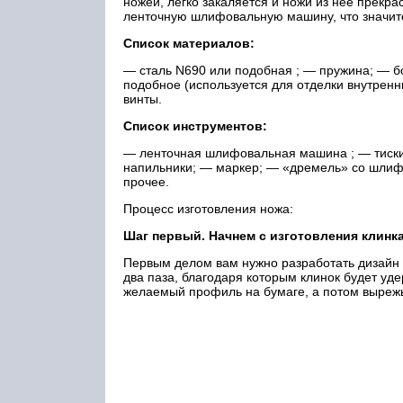
ножей, легко закаляется и ножи из нее прекра
ленточную шлифовальную машину, что значите
Список материалов:
— сталь N690 или подобная ; — пружина; — бо
подобное (используется для отделки внутренн
винты.
Список инструментов:
— ленточная шлифовальная машина ; — тиски
напильники; — маркер; — «дремель» со шлиф
прочее.
Процесс изготовления ножа:
Шаг первый. Начнем с изготовления клинк
Первым делом вам нужно разработать дизайн к
два паза, благодаря которым клинок будет уде
желаемый профиль на бумаге, а потом вырежь