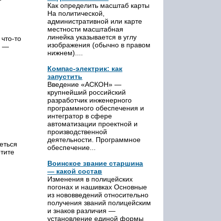
т
Как определить масштаб карты
На политической,
административной или карте
местности масштабная
линейка указывается в углу
 что-то
изображения (обычно в правом
; —
нижнем)....
Компас-электрик: как
запустить
Введение «АСКОН» —
и
крупнейший российский
разработчик инженерного
программного обеспечения и
интегратор в сфере
автоматизации проектной и
производственной
деятельности. Программное
еться
обеспечение...
ртите
Воинское звание старшина
— какой состав
Изменения в полицейских
погонах и нашивках Основные
из нововведений относительно
получения званий полицейским
и знаков различия —
установление единой формы