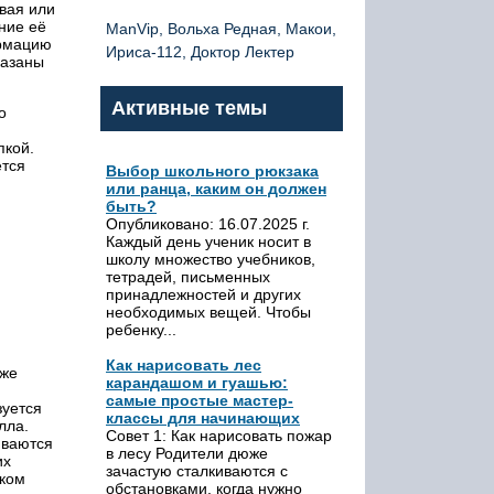
вая или
ние её
ManVip, Вольха Редная, Макои,
ормацию
Ириса-112, Доктор Лектер
казаны
Активные темы
о
пкой.
ется
Выбор школьного рюкзака
или ранца, каким он должен
быть?
Опубликовано: 16.07.2025 г.
Каждый день ученик носит в
школу множество учебников,
тетрадей, письменных
принадлежностей и других
необходимых вещей. Чтобы
ребенку...
Как нарисовать лес
кже
карандашом и гуашью:
самые простые мастер-
зуется
классы для начинающих
лла.
Совет 1: Как нарисовать пожар
иваются
в лесу Родители дюже
их
зачастую сталкиваются с
аком
обстановками, когда нужно