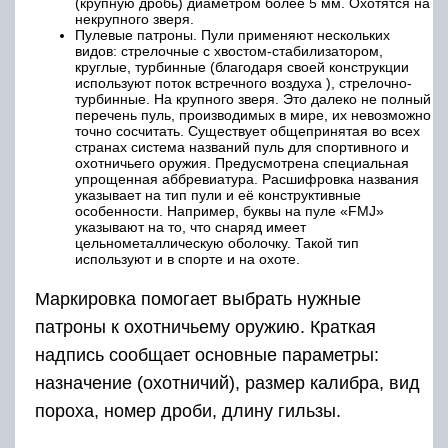
(крупную дробь) диаметром более 5 мм. Охотятся на
некрупного зверя.
Пулевые патроны. Пули применяют нескольких
видов: стрелочные с хвостом-стабилизатором,
круглые, турбинные (благодаря своей конструкции
используют поток встречного воздуха ), стрелочно-
турбинные. На крупного зверя. Это далеко не полный
перечень пуль, производимых в мире, их невозможно
точно сосчитать. Существует общепринятая во всех
странах система названий пуль для спортивного и
охотничьего оружия. Предусмотрена специальная
упрощенная аббревиатура. Расшифровка названия
указывает на тип пули и её конструктивные
особенности. Например, буквы на пуле «FMJ»
указывают на то, что снаряд имеет
цельнометаллическую оболочку. Такой тип
используют и в спорте и на охоте.
Маркировка помогает выбрать нужные
патроны к охотничьему оружию. Краткая
надпись сообщает основные параметры:
назначение (охотничий), размер калибра, вид
пороха, номер дроби, длину гильзы.