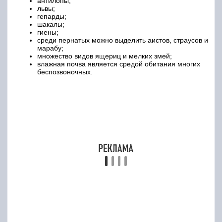
антилопы;
львы;
гепарды;
шакалы;
гиены;
среди пернатых можно выделить аистов, страусов и
марабу;
множество видов ящериц и мелких змей;
влажная почва является средой обитания многих
беспозвоночных.