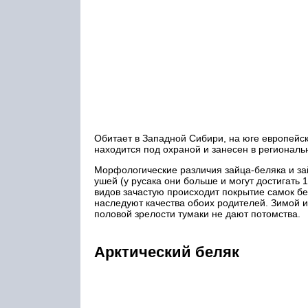
Обитает в Западной Сибири, на юге европейск
находится под охраной и занесен в региональ
Морфологические различия зайца-беляка и зай
ушей (у русака они больше и могут достигать 
видов зачастую происходит покрытие самок б
наследуют качества обоих родителей. Зимой и
половой зрелости тумаки не дают потомства.
Арктический беляк