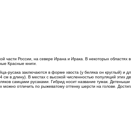
ой части России, на севере Ирана и Ирака. В некоторых областях 
ные Красные книги.
ца-русака заключаются в форме хвоста (у беляка он круглый) и д
14 см в длину). В местах с высокой численностью популяций этих дв
еляков самцами русаками. Гибрид носит название тумак. Детеныши
х можно отличить по рыжеватому оттенку шерсти на голове. Дости