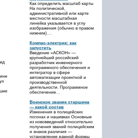
Как определить масштаб карты
На политической,
административной или карте
местности масштабная
линейка указывается в углу
изображения (обычно в правом
нижнем)....
Компас-электрик: как
запустить
Введение «АСКОН» —
крупнейший российский
вид
разработчик инженерного
программного обеспечения и
интегратор в сфере
лине
автоматизации проектной и
ух
производственной
деятельности. Программное
гшие
обеспечение...
Воинское звание старшина
— какой состав
Изменения в полицейских
погонах и нашивках Основные
из нововведений относительно
получения званий полицейским
и знаков различия —
установление единой формы