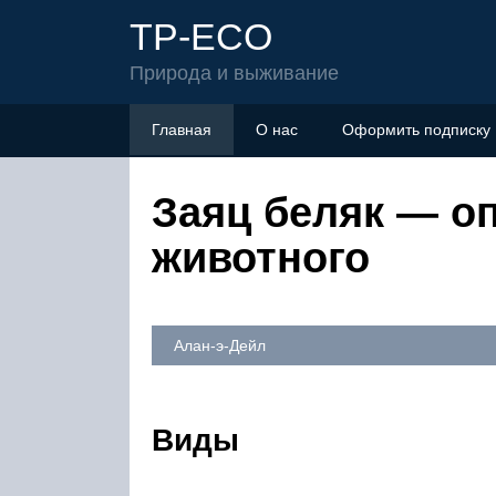
TP-ECO
Природа и выживание
Главная
О нас
Оформить подписку
Заяц беляк — оп
животного
Алан-э-Дейл
Виды