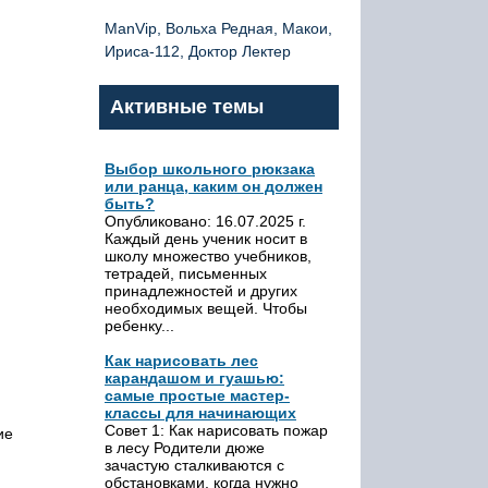
ManVip, Вольха Редная, Макои,
Ириса-112, Доктор Лектер
Активные темы
Выбор школьного рюкзака
или ранца, каким он должен
быть?
Опубликовано: 16.07.2025 г.
Каждый день ученик носит в
школу множество учебников,
тетрадей, письменных
принадлежностей и других
необходимых вещей. Чтобы
ребенку...
Как нарисовать лес
карандашом и гуашью:
самые простые мастер-
классы для начинающих
Совет 1: Как нарисовать пожар
ие
в лесу Родители дюже
зачастую сталкиваются с
обстановками, когда нужно