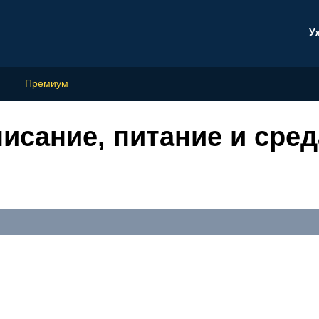
У
Премиум
исание, питание и сре