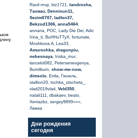
Ravil-mvp, biz1721,
tandrosha,
Тахмаз, Dennisun11,
Sezim0707, ladlen37,
Bekzod1306, anna5464
,
annana, РОС, Lady Die Dei, Adic
ьков
Irina_ti, BuHHuTTyX, fortunate,
длину.
Moshkova.A, Lea33,
Amurochka, dragonpiu,
nebesnaya
, Iriska_mur,
lancelot082, Petersenevgenya,
Bumlibum,
show-me-now,
dimsolo
, Enila, Гюнель,
stallion20, tochka_otscheta_,
vlad2019vlad,
Veld350
,
natali111, dbakaev, beato,
Xeniazbz, sergey9899===,
Ламка
Дни рождения
сегодня