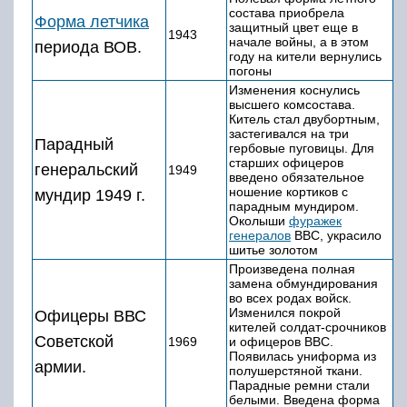
состава приобрела
Форма летчика
защитный цвет еще в
1943
начале войны, а в этом
периода ВОВ.
году на кители вернулись
погоны
Изменения коснулись
высшего комсостава.
Китель стал двубортным,
застегивался на три
Парадный
гербовые пуговицы. Для
старших офицеров
генеральский
1949
введено обязательное
ношение кортиков с
мундир 1949 г.
парадным мундиром.
Околыши
фуражек
генералов
ВВС, украсило
шитье золотом
Произведена полная
замена обмундирования
во всех родах войск.
Изменился покрой
Офицеры ВВС
кителей солдат-срочников
Советской
1969
и офицеров ВВС.
Появилась униформа из
армии.
полушерстяной ткани.
Парадные ремни стали
белыми. Введена форма