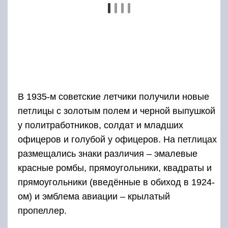
генералы стали носить один широкий золотого
цвета, подчеркнутый снизу красной полосой.
Сверху такого шеврона помещалась золотая
звезда. Офицерам полагались шевроны из
красных и золотых полос.
«…Значит, всё не так уж плохо
на сегодняшний день?»