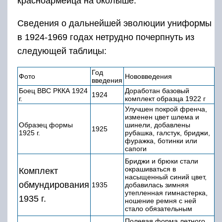
красноармейца на околыше.
Сведения о дальнейшей эволюции униформы
в 1924-1969 годах нетрудно почерпнуть из
следующей таблицы:
Год
Фото
Нововведения
введения
Боец ВВС РККА 1924
Доработан базовый
1924
г.
комплект образца 1922 г
Улучшен покрой френча,
изменен цвет шлема и
Образец формы
шинели, добавлены
1925
1925 г.
рубашка, галстук, бриджи,
фуражка, ботинки или
сапоги
Бриджи и брюки стали
окрашиваться в
Комплект
насыщенный синий цвет,
обмундирования
1935
добавилась зимняя
утепленная гимнастерка,
1935 г.
ношение ремня с ней
стало обязательным
Полевая форма летного