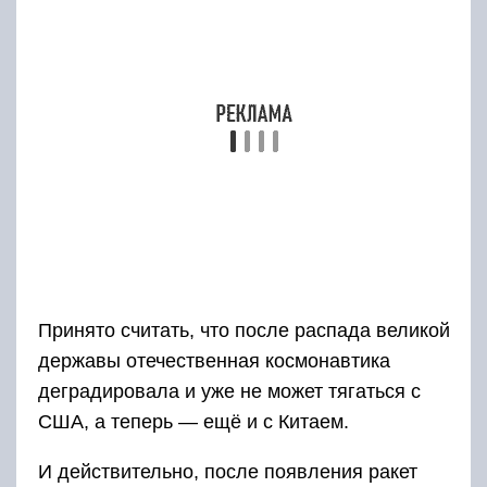
одного месяца, а ряд советских проектов
(триплан, беспилотный мини-шаттл,
воздушный старт космических аппаратов) был
либо забыт, либо украден заокеанским
конкурентом.