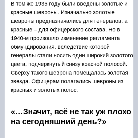
Принято считать, что после распада великой
державы отечественная космонавтика
деградировала и уже не может тягаться с
США, а теперь — ещё и с Китаем.
И действительно, после появления ракет
Илона Маска монополия госкорпорации
«Роскосмос» на рынке космических услуг была
разрушена. В 2020 году лидером по запуску
ракет стал американский «Falcon 9». К тому же
в год Россия совершает столько же стартов,
сколько СССР запускал в течение всего