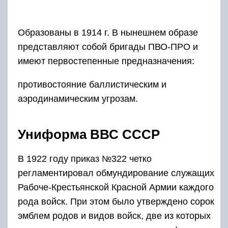
В 1922 году приказ №322 четко
регламентировал обмундирование служащих
Рабоче-Крестьянской Красной Армии каждого
рода войск. При этом было утверждено сорок
эмблем родов и видов войск, две из которых
принадлежали военно-воздушному флоту.
В те времена авиация не выделялась в
отдельное подразделение ВС Советского
Союза, а была родом войск РККА. В 1924 году
цвет формы военных авиаторов был изменен
на синий. По своему покрою авиаторская
форма мало отличалась от формы сухопутных
войск. Другим был только цвет петлиц и кантов
– они были голубыми. Впоследствии голубыми
стали и погоны.