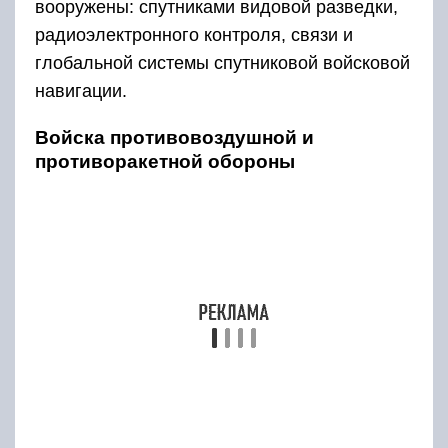
вооружены: спутниками видовой разведки,
радиоэлектронного контроля, связи и
глобальной системы спутниковой войсковой
навигации.
Войска противовоздушной и
противоракетной обороны
Образованы в 1914 г. В нынешнем образе
представляют собой бригады ПВО-ПРО и
имеют первостепенные предназначения:
противостояние баллистическим и
аэродинамическим угрозам.
Униформа ВВС ССCР