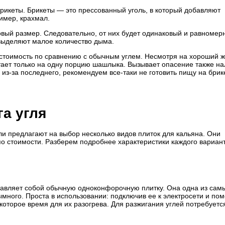
рикеты. Брикеты — это прессованный уголь, в который добавляют
имер, крахмал.
овый размер. Следовательно, от них будет одинаковый и равномер
 выделяют малое количество дыма.
 стоимость по сравнению с обычным углем. Несмотря на хороший ж
тает только на одну порцию шашлыка. Вызывает опасение также на
-за последнего, рекомендуем все-таки не готовить пищу на брике
а угля
и предлагают на выбор несколько видов плиток для кальяна. Они
о стоимости. Разберем подробнее характеристики каждого вариант
ставляет собой обычную одноконфорочную плитку. Она одна из сам
ного. Проста в использовании: подключив ее к электросети и пом
которое время для их разогрева. Для разжигания углей потребуетс