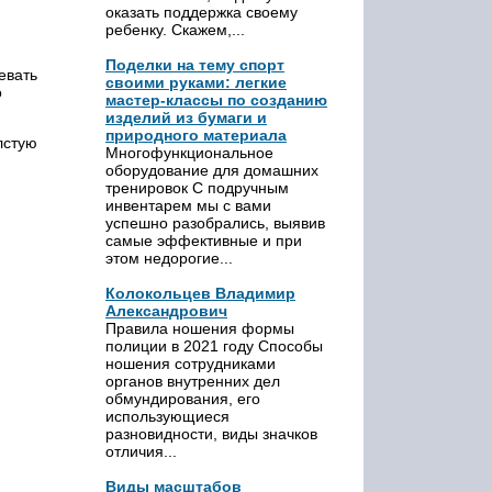
оказать поддержка своему
ребенку. Скажем,...
Поделки на тему спорт
евать
своими руками: легкие
о
мастер-классы по созданию
изделий из бумаги и
природного материала
лстую
Многофункциональное
оборудование для домашних
тренировок С подручным
инвентарем мы с вами
успешно разобрались, выявив
самые эффективные и при
этом недорогие...
Колокольцев Владимир
Александрович
Правила ношения формы
полиции в 2021 году Способы
ношения сотрудниками
органов внутренних дел
обмундирования, его
использующиеся
разновидности, виды значков
отличия...
Виды масштабов