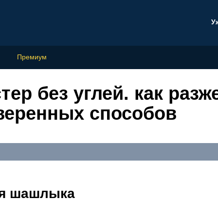
У
Премиум
тер без углей. как разж
оверенных способов
ля шашлыка