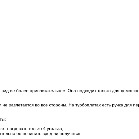
й вид ее более привлекательнее. Она подходит только для домашн
л не разлетается во все стороны. На турбоплитах есть ручка для пе
.
ты:
ет нагревать только 4 уголька;
ятельно ее починить вряд ли получится.