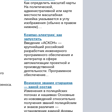
Как определить масштаб карты
На политической,
административной или карте
местности масштабная
линейка указывается в углу
изображения (обычно в правом
нижнем)....
Компас-электрик: как
запустить
Введение «АСКОН» —
крупнейший российский
разработчик инженерного
программного обеспечения и
интегратор в сфере
автоматизации проектной и
производственной
деятельности. Программное
его
обеспечение...
Воинское звание старшина
реноса.
— какой состав
Изменения в полицейских
погонах и нашивках Основные
из нововведений относительно
получения званий полицейским
и знаков различия —
установление единой формы