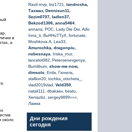
Ravil-mvp, biz1721,
tandrosha,
Тахмаз, Dennisun11,
Sezim0707, ladlen37,
ный
Bekzod1306, anna5464
,
annana, РОС, Lady Die Dei, Adic
ар,
Irina_ti, BuHHuTTyX, fortunate,
личие в
Moshkova.A, Lea33,
тах, а
Amurochka, dragonpiu,
nebesnaya
, Iriska_mur,
lancelot082, Petersenevgenya,
Bumlibum,
show-me-now,
dimsolo
, Enila, Гюнель,
stallion20, tochka_otscheta_,
а.
vlad2019vlad,
Veld350
,
natali111, dbakaev, beato,
Xeniazbz, sergey9899===,
Ламка
ых
естив
Дни рождения
я около
сегодня