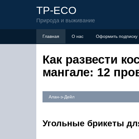
TP-ECO
Природа и выживание
Главная
О нас
Оформить подписку
Как развести кос
мангале: 12 пр
Алан-э-Дейл
Угольные брикеты д