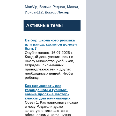
ManVip, Вольха Редная, Макои,
Ириса-112, Доктор Лектер
Активные темы
Выбор школьного рюкзака
или ранца, каким он должен
быть?
Опубликовано: 16.07.2025 г.
Каждый день ученик носит в
школу множество учебников,
тетрадей, письменных
принадлежностей и других
необходимых вещей. Чтобы
ребенку...
Как нарисовать лес
карандашом и гуашью:
самые простые мастер-
классы для начинающих
Совет 1: Как нарисовать пожар
в лесу Родители дюже
зачастую сталкиваются с
обстановками, когда нужно