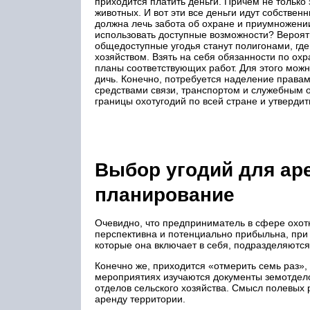
приходится платить деньги. Причем не только
животных. И вот эти все деньги идут собственн
должна лечь забота об охране и приумножении
использовать доступные возможности? Вероя
общедоступные угодья станут полигонами, где
хозяйством. Взять на себя обязанности по ох
планы соответствующих работ. Для этого можно
дичь. Конечно, потребуется наделение прав
средствами связи, транспортом и служебным 
границы охотугодий по всей стране и утверди
Выбор угодий для ар
планирование
Очевидно, что предприниматель в сфере охотн
перспективна и потенциально прибыльна, при
которые она включает в себя, подразделяютс
Конечно же, приходится «отмерить семь раз», 
мероприятиях изучаются документы земотдел
отделов сельского хозяйства. Смысл полевых
аренду территории.