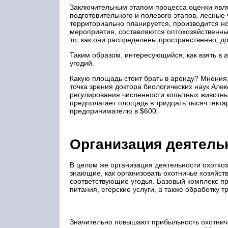
Заключительным этапом процесса оценки явл
подготовительного и полевого этапов, лесные
территориально планируется, производится н
мероприятия, составляются оптохозяйственны
то, как они распределены пространственно, д
Таким образом, интересующийся, как взять в 
угодий.
Какую площадь стоит брать в аренду? Мнения,
точка зрения доктора биологических наук Але
регулирования численности копытных животны
предполагает площадь в тридцать тысяч гекта
предпринимателю в $600.
Организация деятель
В целом же организация деятельности охотхоз
знающие, как организовать охотничье хозяйс
соответствующие угодья. Базовый комплекс п
питания, егерские услуги, а также обработку т
Значительно повышают прибыльность охотничь