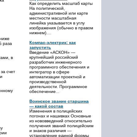
ка
Как определить масштаб карты
На политической,
административной или карте
местности масштабная
линейка указывается в углу
изображения (обычно в правом
нижнем)....
 ниже
Компас-электрик: как
5 раза
запустить
Введение «АСКОН» —
крупнейший российский
тами, в
разработчик инженерного
программного обеспечения и
за счет
интегратор в сфере
ти
автоматизации проектной и
производственной
деятельности. Программное
енному
обеспечение...
Воинское звание старшина
— какой состав
Изменения в полицейских
погонах и нашивках Основные
из нововведений относительно
получения званий полицейским
му
и знаков различия —
ории
установление единой формы