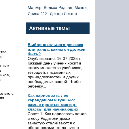
ManVip, Вольха Редная, Макои,
Ириса-112, Доктор Лектер
Активные темы
Выбор школьного рюкзака
или ранца, каким он должен
ство
быть?
но
Опубликовано: 16.07.2025 г.
Каждый день ученик носит в
стные
школу множество учебников,
а
тетрадей, письменных
иков,
принадлежностей и других
е
необходимых вещей. Чтобы
ребенку...
олько с
Как нарисовать лес
для
карандашом и гуашью:
самые простые мастер-
классы для начинающих
Совет 1: Как нарисовать пожар
в лесу Родители дюже
зачастую сталкиваются с
обстановками, когда нужно