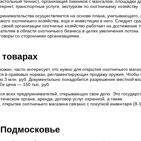
астольный теннис), организация пикников с мангалом, площадки д
тернет, транспортные услуги, экотуризм по охотничьему хозяйству.
ринимательства осуществляется на основе плана, учитывающего,
мого охотничьего хозяйства, еще и инвестиции в него. Следует сра
е своей организации охотничье хозяйство работает на достижение т
ателям в области охотничьего бизнеса в целях увеличения потока
говоры со сторонними организациями.
 товарах
ожан, часто интересует, что нужно для открытия охотничьего мага
ься в правовых нормах, регламентирующих продажу оружия. Чтобы 
оло 3 млн. руб. Документально понадобится разрешение местной вл
Ее цена — 150 тыс. руб.
еся всех предпринимателей, открывающих свое дело. Это государс
стическом органе, аренда, договор услуг охранной, а также
 открытие охотничьего магазина связано с покупкой инвентаря (8-1
 Подмосковье