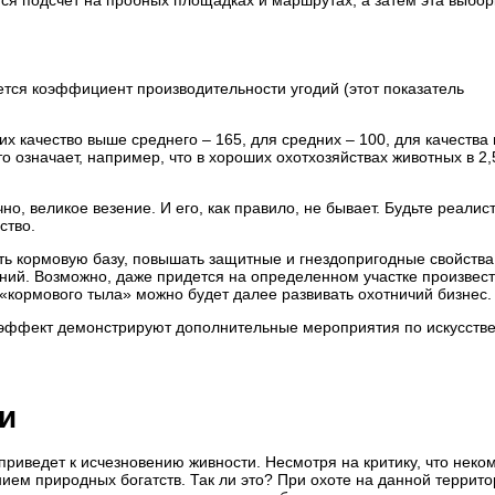
ится подсчет на пробных площадках и маршрутах, а затем эта выбор
ется коэффициент производительности угодий (этот показатель
х качество выше среднего – 165, для средних – 100, для качества
то означает, например, что в хороших охотхозяйствах животных в 2,
но, великое везение. И его, как правило, не бывает. Будьте реалис
ство.
ть кормовую базу, повышать защитные и гнездопригодные свойства 
ий. Возможно, даже придется на определенном участке произвес
«кормового тыла» можно будет далее развивать охотничий бизнес.
 эффект демонстрируют дополнительные мероприятия по искусств
и
риведет к исчезновению живности. Несмотря на критику, что неко
ием природных богатств. Так ли это? При охоте на данной террит