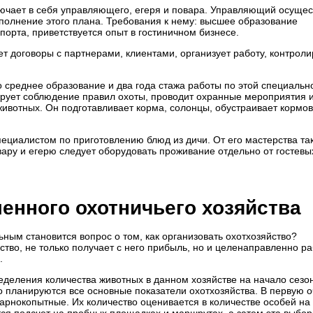
ючает в себя управляющего, егеря и повара. Управляющий осущес
полнение этого плана. Требования к нему: высшее образование
порта, приветствуется опыт в гостиничном бизнесе.
т договоры с партнерами, клиентами, организует работу, контроли
среднее образование и два года стажа работы по этой специальн
ирует соблюдение правил охоты, проводит охранные мероприятия 
ивотных. Он подготавливает корма, солонцы, обустраивает кормо
ециалистом по приготовлению блюд из дичи. От его мастерства та
овару и егерю следует оборудовать проживание отдельно от гостевы
енного охотничьего хозяйства
ным становится вопрос о том, как организовать охотхозяйство?
тво, не только получает с него прибыль, но и целенаправленно р
.
еделения количества животных в данном хозяйстве на начало сезо
го планируются все основные показатели охотхозяйства. В первую о
парнокопытные. Их количество оценивается в количестве особей на