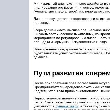
Минимальный штат охотничьего хозяйства вкл
планирование его развития и контролирует вы
(желательно специальное), наличие автотранс
Лично он осуществляет переговоры и заключае
персонал.
Егерь должен иметь высшее специальное либо 
Он учитывает численность животных, контрол
мероприятия по регулированию численности ж
площадки и кормушки, искусственные гнезда.
Повар, конечно же, должен быть настоящим сп
будет зависеть успех охотничьего бизнеса. П
домиков.
Пути развития соврем
После приобретения прав пользования актуаль
Предприниматель, арендовав охотничье хозяйс
над тем, чтобы эта прибыль становилась выше
Первостепенное значение имеет точность опр
охоты. Это краеугольный ориентир, от которо
учитываются
пушные звери
, а также крупные 