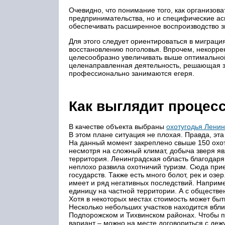
Очевидно, что понимание того, как организова
предпринимательства, но и специфические асп
обеспечивать расширенное воспроизводство з
Для этого следует ориентироваться в миграция
восстановлению поголовья. Впрочем, некорре
целесообразно увеличивать выше оптимальной
целенаправленная деятельность, решающая за
профессионально занимаются егеря.
Как выглядит процесс
В качестве объекта выбраны
охотугодья Ленин
В этом плане ситуация не плохая. Правда, эт
На данный момент закреплено свыше 150 охотн
несмотря на сложный климат, добыча зверя яв
территория. Ленинградская область благодар
неплохо развила охотничий туризм. Сюда прие
государств. Также есть много болот, рек и оз
имеет и ряд негативных последствий. Например
единицу на частной территории. А с обществе
Хотя в некоторых местах стоимость может бы
Несколько небольших участков находится вбл
Подпорожском и Тихвинском районах. Чтобы п
вариант – можно на месте договориться с деж