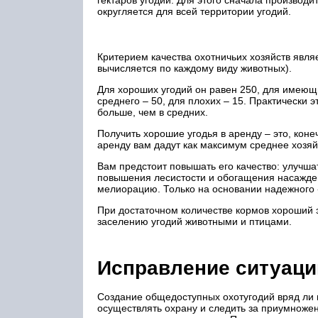
гектаров угодий. Для этого сначала производ
округляется для всей территории угодий.
Критерием качества охотничьих хозяйств явля
вычисляется по каждому виду животных).
Для хороших угодий он равен 250, для имеющи
среднего – 50, для плохих – 15. Практически э
больше, чем в средних.
Получить хорошие угодья в аренду – это, конеч
аренду вам дадут как максимум среднее хозяй
Вам предстоит повышать его качество: улучша
повышения лесистости и обогащения насажден
мелиорацию. Только на основании надежного 
При достаточном количестве кормов хороший
заселению угодий животными и птицами.
Исправление ситуаци
Создание общедоступных охотугодий вряд ли п
осуществлять охрану и следить за приумножен