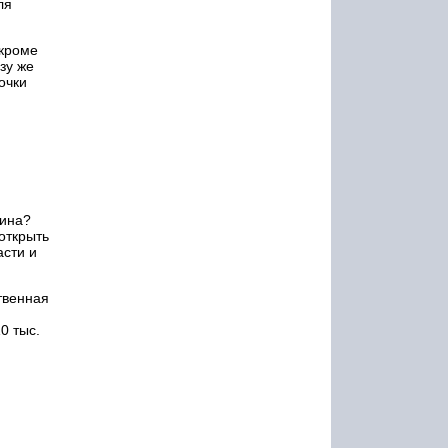
ля
 кроме
зу же
очки
зина?
открыть
асти и
твенная
0 тыс.