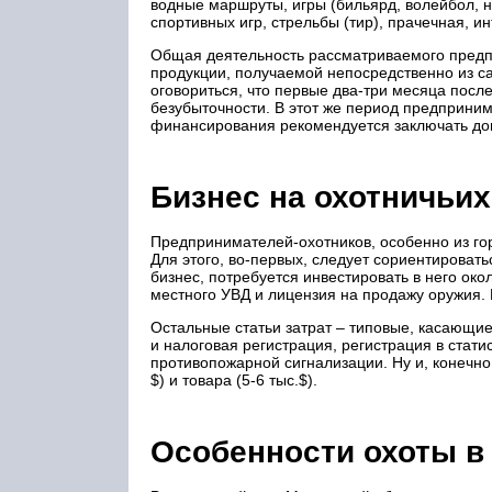
водные маршруты, игры (бильярд, волейбол, н
спортивных игр, стрельбы (тир), прачечная, ин
Общая деятельность рассматриваемого предп
продукции, получаемой непосредственно из са
оговориться, что первые два-три месяца посл
безубыточности. В этот же период предприним
финансирования рекомендуется заключать до
Бизнес на охотничьих
Предпринимателей-охотников, особенно из гор
Для этого, во-первых, следует сориентироват
бизнес, потребуется инвестировать в него ок
местного УВД и лицензия на продажу оружия. 
Остальные статьи затрат – типовые, касающи
и налоговая регистрация, регистрация в стати
противопожарной сигнализации. Ну и, конечно,
$) и товара (5-6 тыс.$).
Особенности охоты в