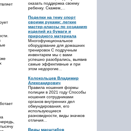
оказать поддержка своему
твляет
ребенку. Скажем,...
Поделки на тему спорт
своими руками: легкие
рует
мастер-классы по созданию
изделий из бумаги и
ости.
природного материала
и
Многофункциональное
вые
оборудование для домашних
тренировок С подручным
инвентарем мы с вами
кже
успешно разобрались, выявив
х
самые эффективные и при
этом недорогие...
Колокольцев Владимир
Александрович
Правила ношения формы
полиции в 2021 году Способы
ношения сотрудниками
органов внутренних дел
аботает
обмундирования, его
использующиеся
разновидности, виды значков
на
отличия...
чередь,
 тысячу
Виды масштабов