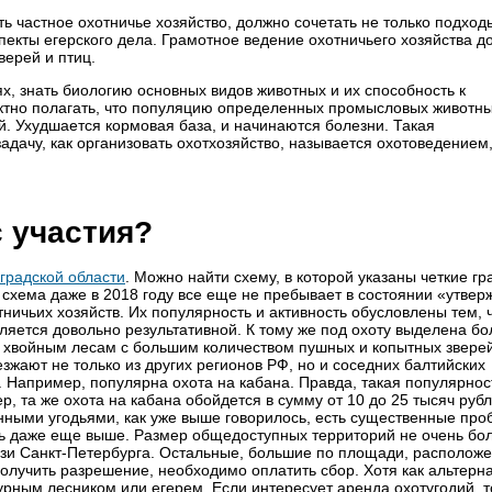
ть частное охотничье хозяйство, должно сочетать не только подход
екты егерского дела. Грамотное ведение охотничьего хозяйства д
верей и птиц.
х, знать биологию основных видов животных и их способность к
ктно полагать, что популяцию определенных промысловых животн
. Ухудшается кормовая база, и начинаются болезни. Такая
дачу, как организовать охотхозяйство, называется охотоведением
 участия?
градской области
. Можно найти схему, в которой указаны четкие гр
а схема даже в 2018 году все еще не пребывает в состоянии «утвер
ичьих хозяйств. Их популярность и активность обусловлены тем, ч
ляется довольно результативной. К тому же под охоту выделена б
я хвойным лесам с большим количеством пушных и копытных звере
зжают не только из других регионов РФ, но и соседних балтийских
ер. Например, популярна охота на кабана. Правда, такая популярнос
, та же охота на кабана обойдется в сумму от 10 до 25 тысяч рубл
нными угодьями, как уже выше говорилось, есть существенные про
ть даже еще выше. Размер общедоступных территорий не очень бо
изи Санкт-Петербурга. Остальные, большие по площади, расположе
олучить разрешение, необходимо оплатить сбор. Хотя как альтерн
урным лесником или егерем. Если интересует аренда охотугодий, т