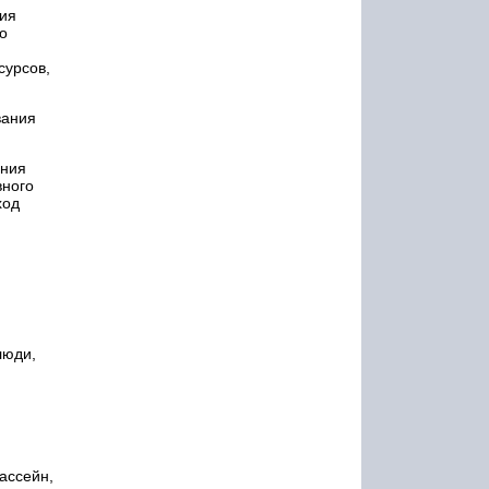
ия
о
сурсов,
вания
ания
вного
ход
люди,
ассейн,