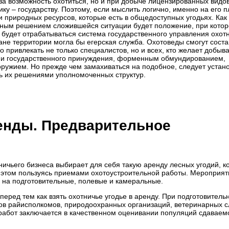
 за возможность охотиться, но и при добыче лицензированных видо
ику – государству. Поэтому, если мыслить логично, именно на его п
 природных ресурсов, которые есть в общедоступных угодьях. Как
тным решением сложившейся ситуации будет положение, при кото
 будет отрабатываться система государственного управления охот
ране территории могла бы егерская служба. Охотоведы смогут соста
 привлекать не только специалистов, но и всех, кто желает добыва
ами государственного принуждения, форменным обмундированием,
оружием. Но прежде чем замахиваться на подобное, следует устан
ть их решениями уполномоченных структур.
енды. Предварительное
ичьего бизнеса выбирает для себя такую аренду лесных угодий, к
 этом пользуясь приемами охотоустроительной работы. Мероприят
я на подготовительные, полевые и камеральные.
перед тем как взять охотничье угодье в аренду. При подготовитель
ов райисполкомов, природоохранных организаций, ветеринарных с
 работ заключается в качественном оценивании популяций сдаваем