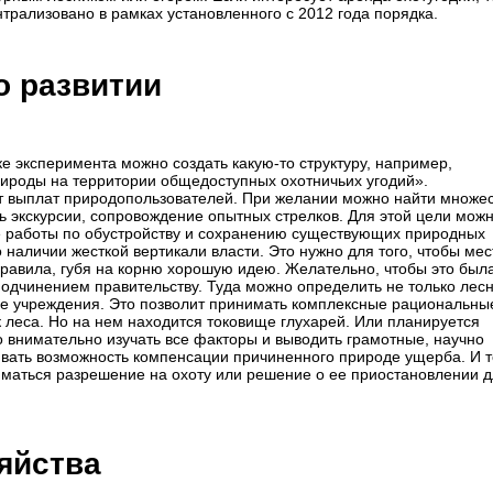
нтрализовано в рамках установленного с 2012 года порядка.
 развитии
 эксперимента можно создать какую-то структуру, например,
ироды на территории общедоступных охотничьих угодий».
т выплат природопользователей. При желании можно найти множе
ь экскурсии, сопровождение опытных стрелков. Для этой цели мож
е работы по обустройству и сохранению существующих природных
 наличии жесткой вертикали власти. Это нужно для того, чтобы ме
правила, губя на корню хорошую идею. Желательно, чтобы это был
одчинением правительству. Туда можно определить не только лесн
ые учреждения. Это позволит принимать комплексные рациональны
 леса. Но на нем находится токовище глухарей. Или планируется
о внимательно изучать все факторы и выводить грамотные, научно
ать возможность компенсации причиненного природе ущерба. И т
маться разрешение на охоту или решение о ее приостановлении 
яйства