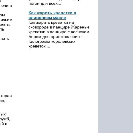
в
погон для всех...
лечи и
Как жарить креветки в
ром
сливочном масле
ничьим
Как жарить креветки на
влять
сковороде в панцире Жареные
ть
креветки в панцире с чесноком
Берем для приготовления: —
овить
Килограмм королевских
креветок....
оторая
ия,
ных
лужб,
ой в