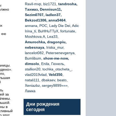
Ravil-mvp, biz1721,
tandrosha,
ы
олжно
Тахмаз, Dennisun11,
Sezim0707, ladlen37,
Bekzod1306, anna5464
,
ых
annana, РОС, Lady Die Dei, Adic
Irina_ti, BuHHuTTyX, fortunate,
, ею
Moshkova.A, Lea33,
Amurochka, dragonpiu,
nebesnaya
, Iriska_mur,
lancelot082, Petersenevgenya,
Bumlibum,
show-me-now,
dimsolo
, Enila, Гюнель,
аницы.
stallion20, tochka_otscheta_,
ждено».
то,
vlad2019vlad,
Veld350
,
ольшая
natali111, dbakaev, beato,
й
Xeniazbz, sergey9899===,
ть
Ламка
ей за
блемы.
льшой.
Дни рождения
ны в
сегодня
ативный
о этот