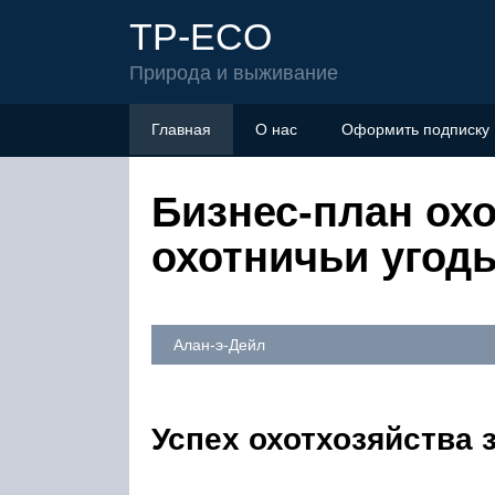
TP-ECO
Природа и выживание
Главная
О нас
Оформить подписку
Бизнес-план охо
охотничьи угод
Алан-э-Дейл
Успех охотхозяйства 