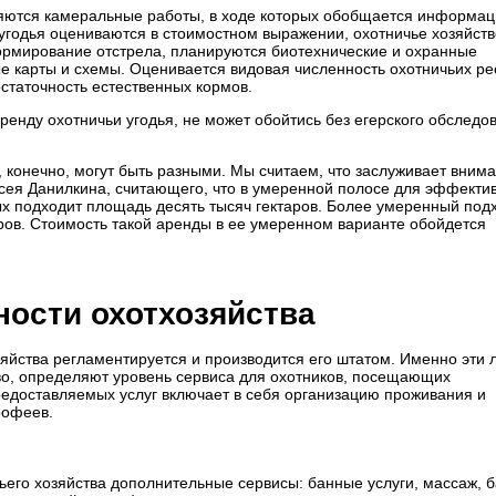
яются камеральные работы, в ходе которых обобщается информац
 угодья оцениваются в стоимостном выражении, охотничье хозяйств
ормирование отстрела, планируются биотехнические и охранные
е карты и схемы. Оценивается видовая численность охотничьих ре
остаточность естественных кормов.
аренду охотничьи угодья, не может обойтись без егерского обследо
 конечно, могут быть разными. Мы считаем, что заслуживает вним
ксея Данилкина, считающего, что в умеренной полосе для эффекти
х подходит площадь десять тысяч гектаров. Более умеренный под
ров. Стоимость такой аренды в ее умеренном варианте обойдется
ности охотхозяйства
яйства регламентируется и производится его штатом. Именно эти 
тво, определяют уровень сервиса для охотников, посещающих
редоставляемых услуг включает в себя организацию проживания и
рофеев.
его хозяйства дополнительные сервисы: банные услуги, массаж, б