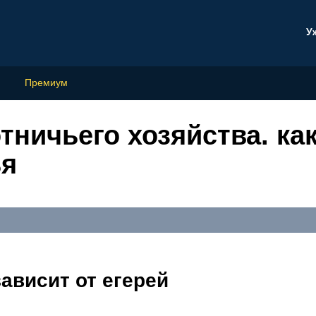
У
Премиум
тничьего хозяйства. как
ья
зависит от егерей