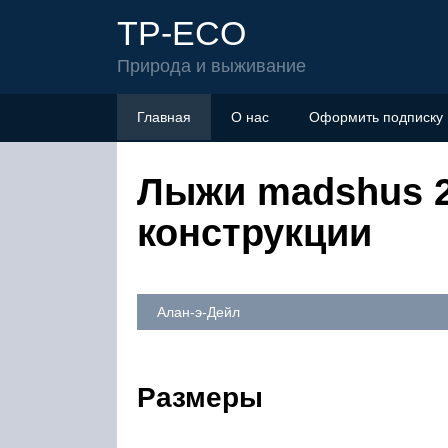
TP-ECO
Природа и выживание
Главная
О нас
Оформить подписку
Лыжи madshus 20
конструкции
Алан-э-Дейл
Размеры