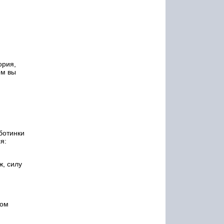
ория,
ом вы
ботинки
я:
, силу
ном