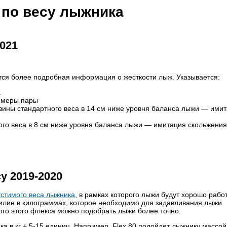
по весу лыжника
021
тся более подробная информация о жесткости лыж. Указывается:
а
омеры пары
вины стандартного веса в 14 см ниже уровня баланса лыжи — ими
го веса в 8 см ниже уровня баланса лыжи — имитация скольжения
у 2019-2020
устимого веса лыжника
, в рамках которого лыжи будут хорошо работ
силие в килограммах, которое необходимо для задавливания лыжи
ного этого флекса можно подобрать лыжи более точно.
ка в кг + 5-15 единиц. Например, Flex 80 подойдет лыжнику массой