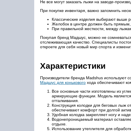
Не все могут заказать лыжи на заводе-произв
При покупке инвентаря, важно запомнить неск
Классические изделия выбирают выше ро
Желобок в центре должен быть прямым, 
При правильной жесткости, между лыжа
Покупая бренд Мадшус, можно не сомневаться
отслеживающая качество. Специалисты посто
откроете для себя новый мир спорта и измени
Характеристики
Производители бренда Madshus используют с
Мадшус для конькового
хода обеспечивают ком
Все основные части изготовлены из угл
армирующие функции. Модель является 
отталкивания.
Конструкция колодки для беговых лыж о
обеспечивают комфорт при долгой актив
Удобная колодка закрепляет ногу и над
Водонепроницаемый материал оставляет
отдыхе.
Использование утеплителя для обработк