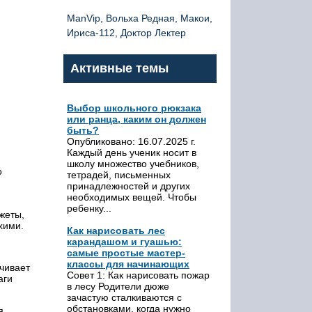
ManVip, Вольха Редная, Макои,
Ириса-112, Доктор Лектер
Активные темы
Выбор школьного рюкзака
или ранца, каким он должен
быть?
Опубликовано: 16.07.2025 г.
Каждый день ученик носит в
школу множество учебников,
о
тетрадей, письменных
принадлежностей и других
необходимых вещей. Чтобы
ребенку...
жеты,
хими.
Как нарисовать лес
карандашом и гуашью:
самые простые мастер-
классы для начинающих
чивает
Совет 1: Как нарисовать пожар
аги
в лесу Родители дюже
зачастую сталкиваются с
обстановками, когда нужно
я