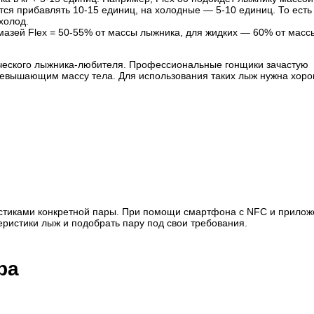
ется прибавлять 10-15 единиц, на холодные — 5-10 единиц. То есть 
 холод.
мазей Flex = 50-55% от массы лыжника, для жидких — 60% от масс
ческого лыжника-любителя. Профессиональные гонщики зачастую
ревышающим массу тела. Для использования таких лыж нужна хор
истиками конкретной пары. При помощи смартфона с NFC и прило
еристики лыж и подобрать пару под свои требования.
ра