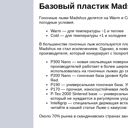
Базовый пластик Mad
Гоночные лыжи Madshus делятся на Warm и C
погодные условия.
Warm — для температуры −1 и теплее
Cold — для температуры +1 и холоднее
В большинстве гоночных лыж используется пла
Madshus не стал исключением. Однако, в новой
производителя, который конкурирует с Isospor
P300 Nano — новая скользящая поверхнос
производителей работает в более широк
использовалась на гоночных лыжах до с
P200 Nano — гоночная база уровня Кубк
Red.
P190 — универсальная гоночная база. У
P170 — прочная, износоустойчивая любит
P-Tex 2000 Sintered base — универсальн
который не нуждается в регулярном ухо
Intelligrip — специальная держащая вст
читайте в нашей статье Лыжи с камусом: skin
Около 70% рынка в скандинавских странах зан