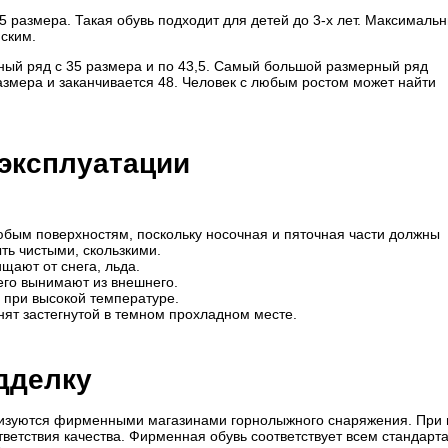
5 размера. Такая обувь подходит для детей до 3-х лет. Максималь
ским.
ый ряд с 35 размера и по 43,5. Самый большой размерный ряд
азмера и заканчивается 48. Человек с любым ростом может найти
 эксплуатации
юбым поверхностям, поскольку носочная и пяточная части должны
ть чистыми, скользкими.
ищают от снега, льда.
его вынимают из внешнего.
о при высокой температуре.
нят застегнутой в темном прохладном месте.
дделку
изуются фирменными магазинами горнолыжного снаряжения. При 
ветствия качества. Фирменная обувь соответствует всем стандарт