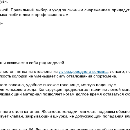
уви.
енной. Правильный выбор и уход за лыжным снаряжением придадут
тдыха любителям и профессионалам.
3F
 и включает в себя ряд моделей.
ностоп, пятка изготовлены из
углеводородного волокна
, легкого, н
кость колодки не уменьшает силу отталкивания спортсмена.
ного волокна, удобное высокое голенище, мягкую подошву с
я конькового хода. Конструкция предполагает наличие легкой ман
алкивающий материал позволяет ногам долгое время оставаться су
ного стиля катания. Жесткость колодки, мягкость подошвы обеспе
твует клапан, закрывающий шнурки, не допускающий попадания вл
hus super race JR. Дополнительным преимуществом обуви являетс