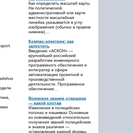
Как определить масштаб карты
На политической,
административной или карте
местности масштабная
линейка указывается в углу
изображения (обычно в правом
нижнем)....
Компас-электрик: как
sport.
запустить
Введение «АСКОН» —
крупнейший российский
разработчик инженерного
программного обеспечения и
интегратор в сфере
автоматизации проектной и
Madshus
производственной
деятельности. Программное
одели.
обеспечение...
тика,
Воинское звание старшина
— какой состав
ыжах
Изменения в полицейских
погонах и нашивках Основные
из нововведений относительно
получения званий полицейским
и знаков различия —
установление единой формы