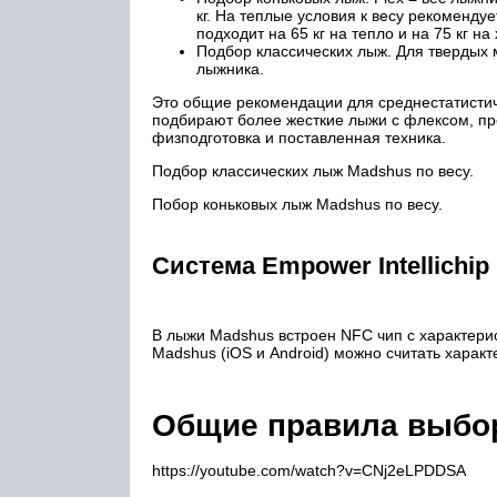
кг. На теплые условия к весу рекоменду
подходит на 65 кг на тепло и на 75 кг на
Подбор классических лыж. Для твердых 
лыжника.
Это общие рекомендации для среднестатисти
подбирают более жесткие лыжи с флексом, п
физподготовка и поставленная техника.
Подбор классических лыж Madshus по весу.
Побор коньковых лыж Madshus по весу.
Система Empower Intellichip
В лыжи Madshus встроен NFC чип с характер
Madshus (iOS и Android) можно считать характ
Общие правила выбо
https://youtube.com/watch?v=CNj2eLPDDSA