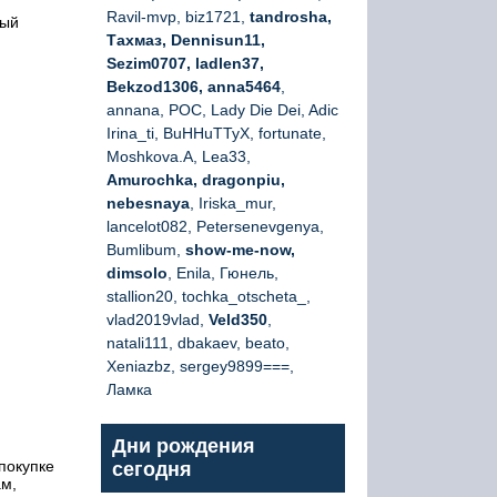
Ravil-mvp, biz1721,
tandrosha,
ный
Тахмаз, Dennisun11,
Sezim0707, ladlen37,
Bekzod1306, anna5464
,
annana, РОС, Lady Die Dei, Adic
Irina_ti, BuHHuTTyX, fortunate,
Moshkova.A, Lea33,
Amurochka, dragonpiu,
nebesnaya
, Iriska_mur,
lancelot082, Petersenevgenya,
Bumlibum,
show-me-now,
dimsolo
, Enila, Гюнель,
stallion20, tochka_otscheta_,
vlad2019vlad,
Veld350
,
natali111, dbakaev, beato,
Xeniazbz, sergey9899===,
Ламка
Дни рождения
покупке
сегодня
ам,