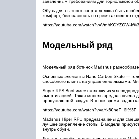
заявленным требованиям для горнолыжной об
Обувь для лыжного спорта должна быть особ
комфорт, безопасность во время активного о
https://youtube.com/watch?v=VmhKGYZOW-k%
Модельный ряд
Модельный ряд ботинок Madshus разнообразен
Основные элементы Nano Carbon Skate — голе
способного влиять на управление лыжами. Мяг
Super RPS Boot имеет колодку из углеводород
амортизацией. Такая модель предназначена дл
пропускающей воздух. В то же время водоотт
https://youtube.com/watch?v=aYx80heF_6I%3F
Madshus Hiper RPU предназначены для смешан
лучшее закрепление стопы. В модели присутс
внутрь обуви.
Детская линейка представлена моделью Mads