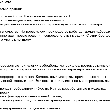
одителе
олько правил:
ста на 25 см. Коньковые — максимум на 15.
а скользящая поверхность не выгнутой.
ми должен оставаться зазор шириной чуть больше миллиметра.
 в качестве. На норвежском производстве работает целая лаборат
янно ищут новые решения, совершенствуют модели. С этим бренд
те жизнь к лучшему.
овременные технологии в обработке материалов, поэтому лыжные 
форт ног во время катания. К основным характеристикам относятс
еводородного волокна. Композитный материал прочен, выполняет
легкой, монолитной. Эти показатели влияют на маневренность лыж
твечает требованиям гибкости. Ранты, разработанные в моделях,
ности.
ежно фиксирует голеностопный сустав;
 ноги сухими при длительных тренировках, соревнованиях, актив
и внутренней части детского сапожка.