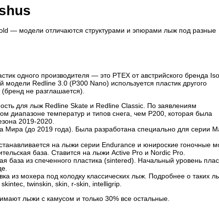
shus
old — модели отличаются структурами и эпюрами лыж под разные
стик одного производителя — это PTEX от австрийского бренда Iso
 модели Redline 3.0 (P300 Nano) используется пластик другого
t (бренд не разглашается).
ть для лыж Redline Skate и Redline Classic. По заявлениям
ом диапазоне температур и типов снега, чем P200, которая была
езона 2019-2020.
а Мира (до 2019 года). Была разработана специально для серии 
станавливается на лыжи серии Endurance и юнироские гоночные м
ельская база. Ставится на лыжи Active Pro и Nordic Pro.
ая база из спеченного пластика (sintered). Начальный уровень плас
де.
авка из мохера под колодку классических лыж. Подробнее о таких л
tec, twinskin, skin, r-skin, intelligrip.
имают лыжи с камусом и только 30% все остальные.