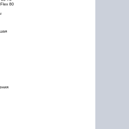
Flex 80
ы
ошая
жения