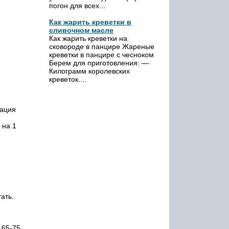
погон для всех...
Как жарить креветки в
сливочном масле
Как жарить креветки на
сковороде в панцире Жареные
креветки в панцире с чесноком
Берем для приготовления: —
Килограмм королевских
креветок....
тация
 на 1
ать.
 65-75