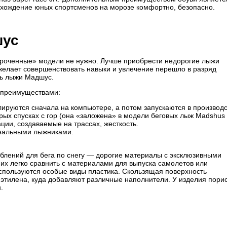
ахождение юных спортсменов на морозе комфортно, безопасно.
шус
вороченные» модели не нужно. Лучше приобрести недорогие лыжи
 желает совершенствовать навыки и увлечение перешло в разряд
ть лыжи Мадшус.
 преимуществами:
ируются сначала на компьютере, а потом запускаются в производс
ых спусках с гор (она «заложена» в модели беговых лыж Madshus
рации, создаваемые на трассах, жесткость.
нальными лыжниками.
блений для бега по снегу — дорогие материалы с эксклюзивными
 их легко сравнить с материалами для выпуска самолетов или
спользуются особые виды пластика. Скользящая поверхность
иэтилена, куда добавляют различные наполнители. У изделия пори
.