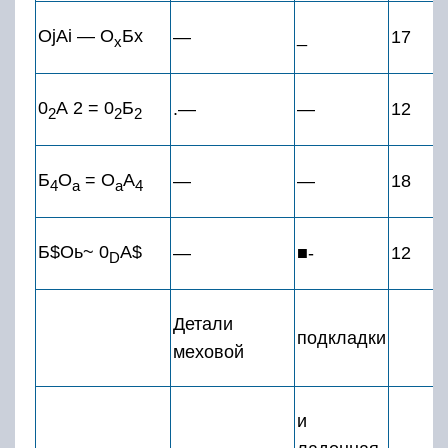
OjAi — О
Бх
—
_
17
х
0
А 2 = 0
Б
.—
—
12
2
2
2
Б
О
= О
А
—
—
18
4
а
а
4
Б$Оь~ 0
A$
—
■-
12
D
Детали
подкладки
меховой
и