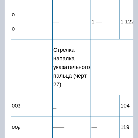
о
—
1 —
1 122
о
Стрелка
напалка
указательного
пальца (черт
27)
00з
_
104
оо
——
—
119
6