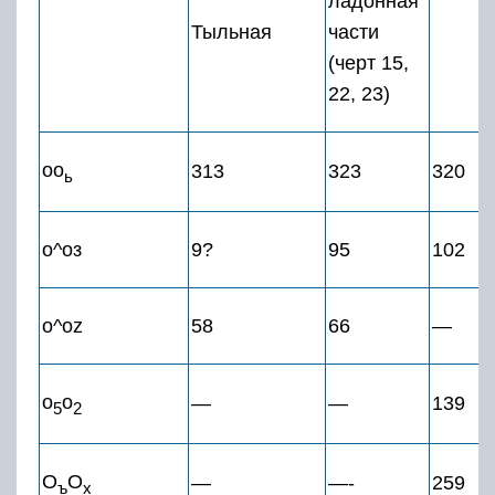
ладонная
Тыльная
части
(черт 15,
22, 23)
оо
313
323
320
ь
о^оз
9?
95
102
o^oz
58
66
—
о
о
—
—
139
5
2
О
О
—
—-
259
ъ
х