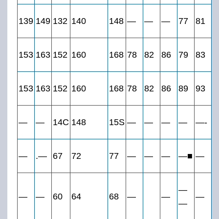
139
149
132
140
148
—
—
—
77
81
8
153
163
152
160
168
78
82
86
79
83
8
153
163
152
160
168
78
82
86
89
93
9
—
—
14С
148
15S
—
—
—
—
—-
—
.—
67
72
77
—
—
—
—■
—
—
—
—
60
64
68
—
—
—
—