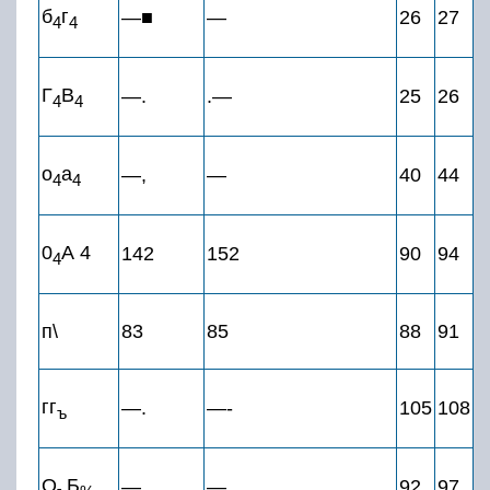
б
г
—■
—
26
27
4
4
Г
В
—.
.—
25
26
4
4
о
а
—,
—
40
44
4
4
0
А 4
142
152
90
94
4
п\
83
85
88
91
гг
—.
—-
105
108
ъ
О
Б
—
—
92
97