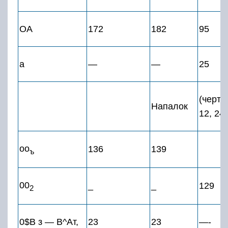
ОА
172
182
95
а
—
—
25
(черт.
Напалок
12, 24)
оо
136
139
ъ
00
_
_
129
2
0$В з — В^Ат,
23
23
—-