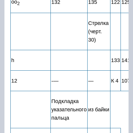
оо
132
135
122
125
2
Стрелка
(черт.
30)
h
133
141
12
-—
—
К 4
107
Подкладка
указательного
из байки
пальца