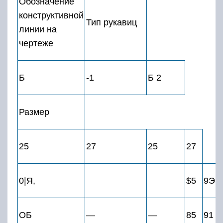
Обозначение
конструктивной
Тип рукавиц
линии на
чертеже
Б
-1
Б 2
Размер
25
27
25
27
0|Я,
$5
9Э
ОБ
—
—
85
91