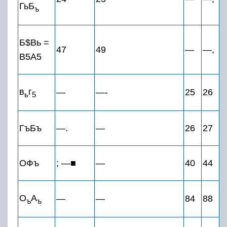
ГьБ
ъ
Б$Вь =
47
49
—
—,
В5А5
в
г
—
—-
25
26
ь
5
ГъБъ
—.
—
26
27
ОФъ
; —■
—
40
44
О
А
—
—
84
88
ъ
ъ