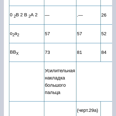
0
В 2 В
А 2
—
.—
26
2
2
о
а
57
57
52
2
2
ВВ
73
81
84
Х
Усилительная
накладка
большого
пальца
(черт.29а)