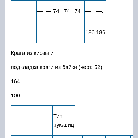
_
__
—
—
74
74
74
—
—.
—
—
—
—.
—
—
—
—
186
186
Крага из кирзы и
подкладка краги из байки (черт. 52)
164
100
Тип
рукавиц