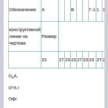
Обозначение
А
В
Г-1
1
1
конструктивной
линии на
Размер
чертеже
23
27
23
23
27
23
23
27
23
О
А,
х
О^А г
Офг