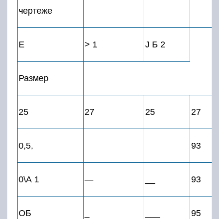
чертеже
Е
> 1
J Б 2
Размер
25
27
25
27
0,5,
93
0\А 1
—
__
93
ОБ
_
___
95