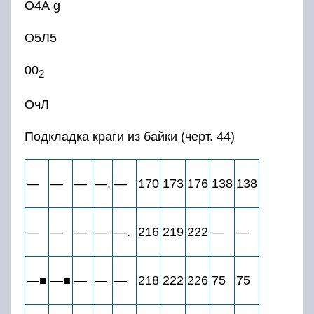
О4А g
О5Л5
00
2
ОчЛ
Подкладка краги из байки (черт. 44)
—
—
—
—.
—
170
173
176
138
138
—
—
—
—
—.
216
219
222
—
—
—■
—■
—
—
—
218
222
226
75
75