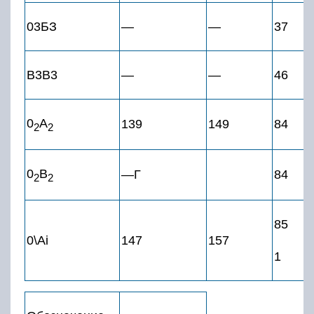
03БЗ
—
—
37
B3B3
—
—
46
0
А
139
149
84
2
2
0
В
—Г
84
2
2
85
0\Ai
147
157
1