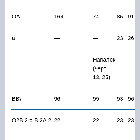
ОА
164
74
85
91
а
—
—
23
26
Напалок
(черт.
13, 25)
ВВ\
96
99
93
96
О2В 2 = В 2А 2
22
22
23
23