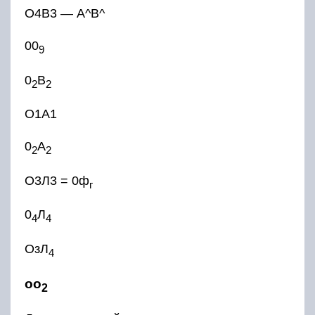
О4В3 — А^В^
00
9
0
В
2
2
О1А1
0
А
2
2
О3Л3 = 0ф
г
0
Л
4
4
ОзЛ
4
оо
2