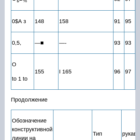
ъ
%
0$А з
148
158
91
95
0,5,
—■
—-
93
93
О
155
I 165
96
97
to 1 to
Продолжение
Обозначение
конструктивной
Тип
рукав
линии на