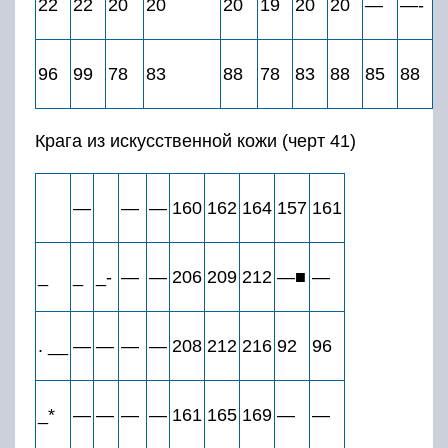
22
22
20
20
20
19
20
20
—
—-
96
99
78
83
88
78
83
88
85
88
9
Крага из искусственной кожи (черт 41)
—
—
—
160
162
164
157
161
_
_
_-
—
—
206
209
212
—■
—
. __
—
—
—
—
208
212
216
92
96
_*
—
—
—
—
161
165
169
—
—