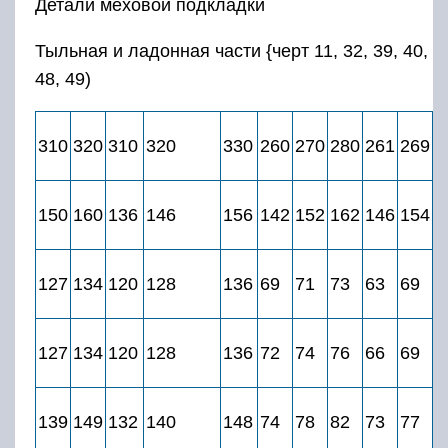
Детали меховой подкладки
Тыльная и ладонная части {черт 11, 32, 39, 40,
48, 49)
310
320
310
320
330
260
270
280
261
269
2
150
160
136
146
156
142
152
162
146
154
1
127
134
120
128
136
69
71
73
63
69
7
127
134
120
128
136
72
74
76
66
69
7
139
149
132
140
148
74
78
82
73
77
8