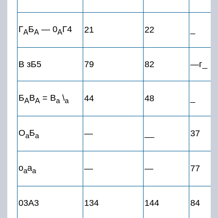
Г
Б
— 0
Г4
21
22
_
А
А
А
В зБ5
79
82
—г_
Б
В
= В
\
44
48
_
А
А
а
а
О
Б
—
__
37
а
а
о
а
—
—
77
а
а
03A3
134
144
84