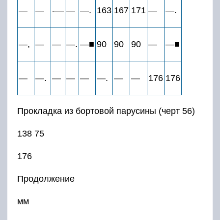
—
—
-—
—
—.
163
167
171
—
—.
—,
—
—
—.
—■
90
90
90
—
—■
—
—.
—
—
—
—.
—
—
176
176
Прокладка из бортовой парусины (черт 56)
138 75
176
Продолжение
мм