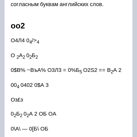
согласным буквам английских слов.
оо2
О4Л4 0
/>
4
4
О
А
0
Б
2
2
2
2
0$В% ~ВъА% О3Л3 = 0%Б
O2S2 == В
А 2
5
2
00
0402 0$А 3
4
Оз£з
0
Б
0
А 2 ОБ ОА
2
2
2
0\А\ — 0[Б\ ОБ