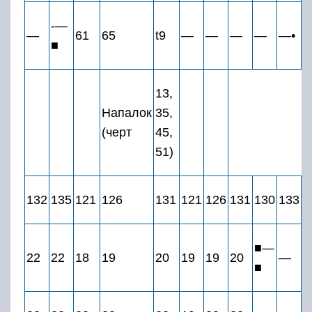
-—
—
61
65
t9
—
—
—
—
—•
■
13,
Напалок
35,
(черт
45,
51)
132
135
121
126
131
121
126
131
130
133
1
■—
22
22
18
19
20
19
19
20
—
■