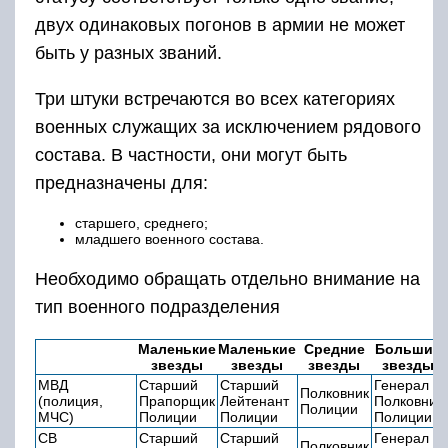
двух одинаковых погонов в армии не может
быть у разных званий.
Три штуки встречаются во всех категориях
военных служащих за исключением рядового
состава. В частности, они могут быть
предназначены для:
старшего, среднего;
младшего военного состава.
Необходимо обращать отдельно внимание на
тип военного подразделения
Маленькие
Маленькие
Средние
Большие
звезды
звезды
звезды
звезды
МВД
Старший
Старший
Генерал
Полковник
(полиция,
Прапорщик
Лейтенант
Полковник
Полиции
МЧС)
Полиции
Полиции
Полиции
СВ
Старший
Старший
Генерал
Полковник