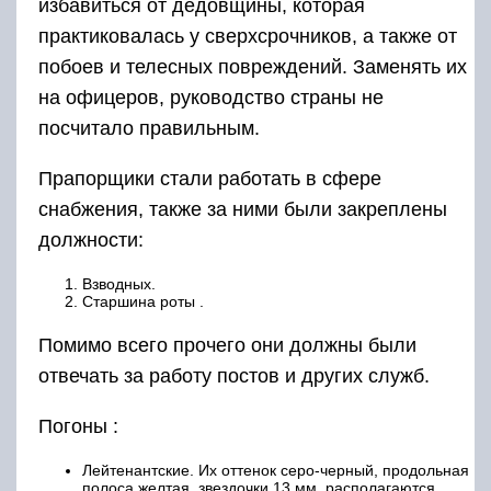
отвечать за работу постов и других служб.
Погоны :
Лейтенантские. Их оттенок серо-черный, продольная
полоса желтая, звездочки 13 мм, располагаются
горизонтально.
Капитанские второго ранга. Цвет аналогичный, две
желтые полоски, звезды 20 мм. Их расположение
горизонтально относительно пола.
Вице-адмиральские. Оттенок погон идентичный, две
полоски, окрашенные в желтый , звезды 20 мм.
Посередине каждой полосы есть возможность
увидеть якорь, яркий.
Требования к размещению
звезд
Начиная от прапорщика и заканчивая
капитаном
звезды имеют диаметр 13 мм
. От