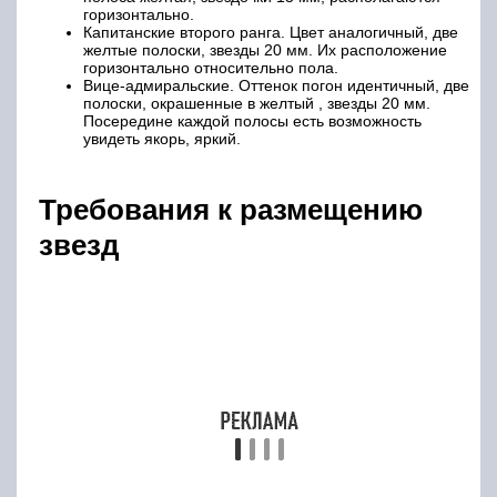
звания майора и до полковника – 20 мм. А все
высшие должности отличаются
размером
звезды 22 мм
. На погонах прапорщика
расстояние от конца знака до центра звезды и
пробел между последними составляют 25 мм.
Младший лейтенант имеет одну на погонах,
она расположена в 45 мм от края. Что
касается старших должностей, то расстояние
звезд на
погонах лейтенанта и старшего
лейтенанта должно составлять по 25 мм от
краев и центров соседних. Аналогичные
показатели применимы и к иным званиям,
кроме майора и генерал-майора. У них на
погонах отступ от края до центра звезды
составляет 45 мм.