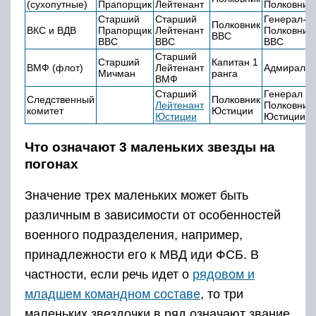
(сухопутные)
Прапорщик
Лейтенант
Полковник
Старший
Старший
Генерал-
Полковник
ВКС и ВДВ
Прапорщик
Лейтенант
Полковник
ВВС
ВВС
ВВС
ВВС
Старший
Старший
Капитан 1
ВМФ (флот)
Лейтенант
Адмирал
Мичман
ранга
ВМФ
Старший
Генерал
Следственный
Полковник
Лейтенант
Полковник
комитет
Юстиции
Юстиции
Юстиции
Что означают 3 маленьких звезды на
погонах
Значение трех маленьких может быть
различным в зависимости от особенностей
военного подразделения, например,
принадлежности его к МВД иди ФСБ. В
частности, если речь идет о
рядовом и
младшем командном составе
, то три
маленьких звездочки в ряд означают звание