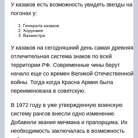
В 1972 году в уже утвержденную воинскую
систему рангов внесли одно изменение.
Добавили звания мичмана и прапорщика. Их
необходимость заключалась в возможность
избавиться от дедовщины, которая
практиковалась у сверхсрочников, а также от
побоев и телесных повреждений. Заменять их
на офицеров, руководство страны не
посчитало правильным.
Прапорщики стали работать в сфере
снабжения, также за ними были закреплены
должности:
Взводных.
Старшина роты .
Помимо всего прочего они должны были