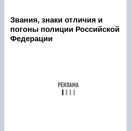
Вторая группа – средний начальствующий
состав – лейтенанты и капитан.
Третья группа – старший начальствующий
состав – майор, подполковник и полковник.
Четвертая группа – высший начальствующий
состав – генерал майор, генерал лейтенант,
генерал полковник и генерал полиции РФ.
Звания сотрудникам полиции присваиваются
пожизненно. А при выходе на пенсию к
существующему званию на тот момент
добавляется атрибут «в отставке» (например,
капитан в отставке, майор в отставке или
полковник в отставке, и так далее).