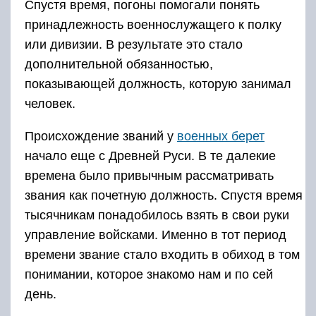
управление войсками. Именно в тот период
времени звание стало входить в обиход в том
понимании, которое знакомо нам и по сей
день.
У казаков есть возможность увидеть звезды на
погонах у:
Генерала казаков.
Хорунжия.
Вахмистра.
У казаков на сегодняшний день самая древняя
отличительная система знаков по всей
территории РФ. Современные чины берут
начало еще со времен Великой Отечественной
войны. Тогда когда Красна Армия была
переименована в советскую.