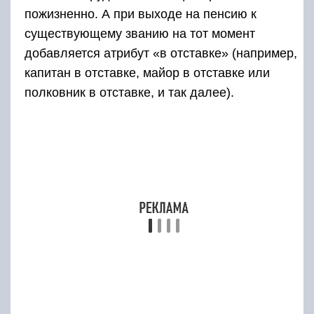
Очередное звание в РФ достаются не легко
При его присвоении уделяется особое
внимание образованию полицейского. Но
бывают и такие моменты, когда очередное
звание могут присвоить полицейскому
досрочно, за какие либо его особые отличия
на благо Родины. Хотя если полицейский на
тот момент прослужил в предыдущем звании
меньше половины положенного срока то
досрочное присвоение очередного звания или
его повышения откладывается
Хотя если полицейский на тот момент
прослужил в предыдущем звании меньше
половины положенного срока то досрочное