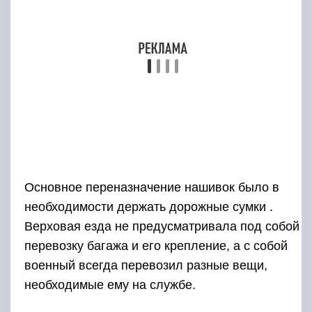
Верховая езда не предусматривала под собой
перевозку багажа и его крепление, а с собой
военный всегда перевозил разные вещи,
необходимые ему на службе.
Спустя время, погоны помогали понять
принадлежность военнослужащего к полку
или дивизии. В результате это стало
дополнительной обязанностью,
показывающей должность, которую занимал
человек.
Происхождение званий у
военных берет
начало еще с Древней Руси. В те далекие
времена было привычным рассматривать
звания как почетную должность. Спустя время
тысячникам понадобилось взять в свои руки